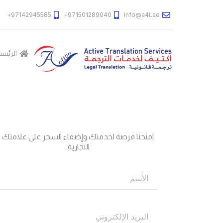
97142945585+
971501289040+
info@a4t.ae
الرئيس
جاهز؟
اتصل بنا
امنحنا فرصة لخدمتك وإضفاء السحر على علامتك
التجارية.