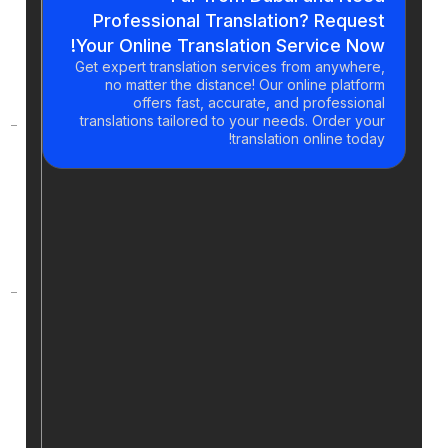
guarantee
Professional Translation? Requ
the
Your Online Translation Service N
accuracy
Get expert translation services from anywhe
of the
no matter the distance! Our online platf
translation?
offers fast, accurate, and professio
translations tailored to your needs. Order y
translation online tod
How long
does the
translation
process
take?
Can you
translate
specialized
texts in
certain