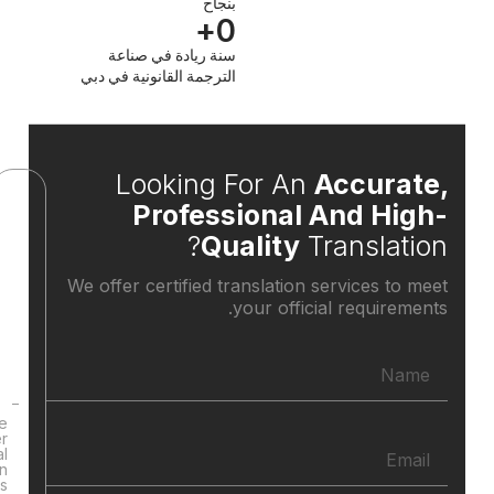
بنجاح
+
0
سنة ريادة في صناعة
الترجمة القانونية في دبي
Looking For An
Accura
FAQS
Professional And Hi
Quality
Translat
What
We offer certified translation services t
types of
your official require
documents
do you
translate?
We
offer
professional
translation
services