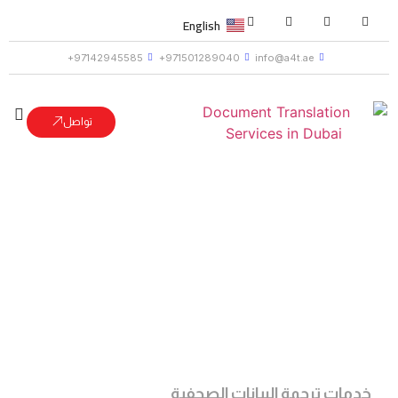
English
97142945585+
971501289040+
info@a4t.ae
تواصل
رجمة البيانات الصحفية