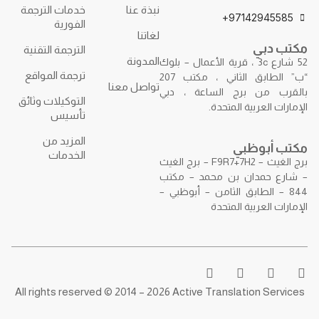
نبذة عنا
خدمات الترجمة
971429
الفورية
لغاتنا
ي
الترجمة التقنية
المدونة
52 شارع 3c ، قرية الأعمال – بلوك
ترجمة المواقع
“ب” الطابق الثاني ، مكتب 207
تواصل معنا
 برج الساعة ، دبي
التوكيلات وثائق
ربية المتحدة.
تأسيس
المزيد من
وظبي
الخدمات
برج الغيث – F9R7+7H2 – برج الغيث
دان بن محمد – مكتب
لطابق الثامن – أبوظبي –
ربية المتحدة
All rights reserved © 2014 – 2026 Active Translatio