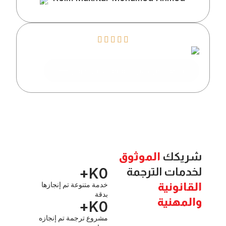
Client
شاهد المزيد من التقييمات على جوجل
كك
الموثوق
K+
0
ات الترجمة
نونية
خدمة متنوعة تم إنجازها
بدقة
مهنية
K+
0
مشروع ترجمة تم إنجازه