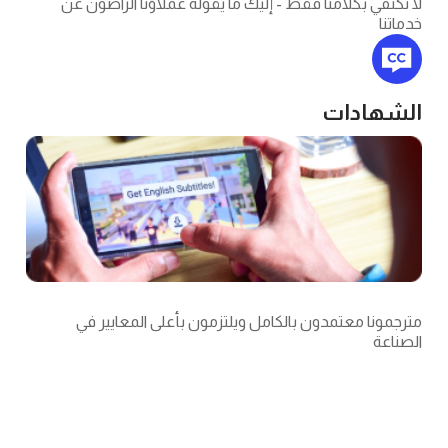
بكلامنا فقط - إليك ما يقوله عملاؤنا الراضون عن
دات
معتمدون بالكامل ويلتزمون بأعلى المعايير في