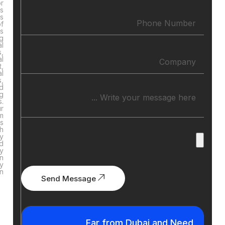
for
various
types
of
documents
including
official
documents,
digital
content,
legal
contracts,
and
marketing
materials.
Our
team
ensures
high
accuracy
and
quality
in
every
translation.
Send Message
How do
you
Far from Dubai and Ne