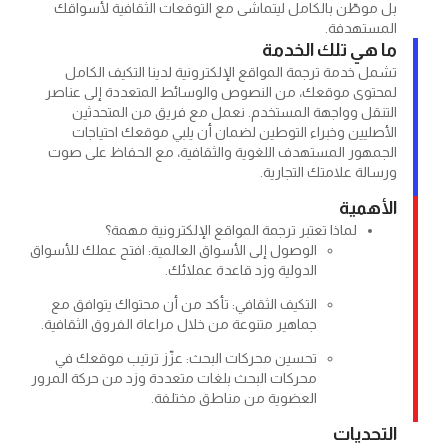
ّن بالكامل ليتماشى مع التوقعات الثقافية لأسواقك
هدفة.
 تلك الخدمة
دمة ترجمة المواقع الإلكترونية لدينا التكيف الكامل
ى موقعك، من النصوص والوسائط المتعددة إلى عناصر
 وواجهة المستخدم. نعمل مع فريق من المتحدثين
ين وخبراء التوطين لضمان أن يلبي موقعك احتياجات
ر المستهدف اللغوية والثقافية، مع الحفاظ على صوت
 علامتك التجارية.
ية
لماذا تعتبر ترجمة المواقع الإلكترونية مهمة؟
الوصول إلى الأسواق العالمية: افتح عملك للأسواق
الدولية وزد قاعدة عملائك.
التكيف الثقافي: تأكد من أن محتواك يتوافق مع
جماهير متنوعة من خلال مراعاة الفروق الثقافية.
تحسين محركات البحث: عزّز ترتيب موقعك في
محركات البحث بلغات متعددة وزد من حركة المرور
العضوية من مناطق مختلفة.
يات