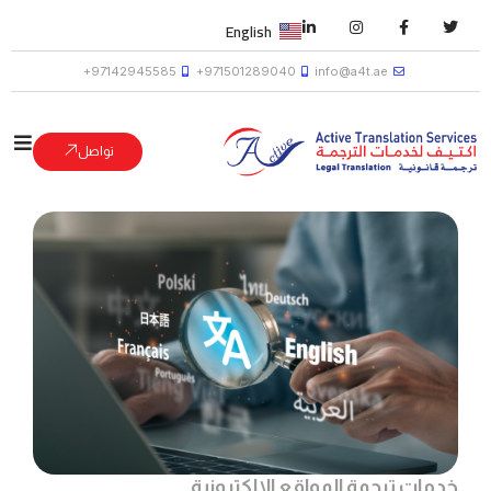
English
97142945585+
971501289040+
info@a4t.ae
تواصل
رجمة المواقع الإلكترونية