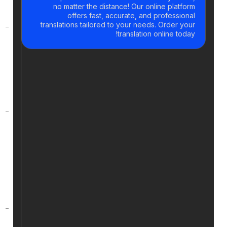
of the
no matter the distance! Our online plat
translation?
offers fast, accurate, and professi
translations tailored to your needs. Order 
translation online to
How long
does the
translation
process
take?
Can you
translate
specialized
texts in
certain
fields?