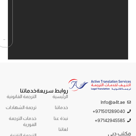
How can I
get a
quote for
translation
services?
روابط سريعة
خدماتنا
الرئيسية
الترجمة القانونية
Info
خدماتنا
ترجمة الشهادات
971501
نبذة عنا
خدمات الترجمة
97142
الفورية
لغاتنا
الترجمة التقنية