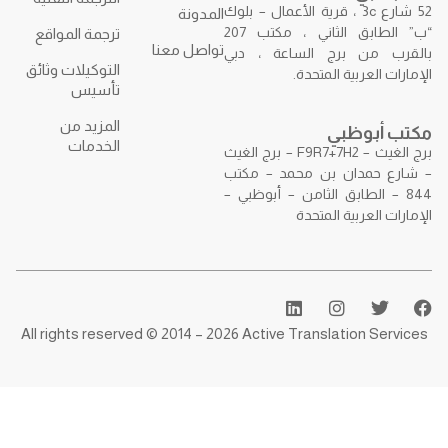
52 شارع 3c ، قرية الأعمال – بلوك
المدونة
“ب” الطابق الثاني ، مكتب 207
ترجمة المواقع
تواصل معنا
 برج الساعة ، دبي
التوكيلات وثائق
بية المتحدة.
تأسيس
المزيد من
ظبي
الخدمات
برج الغيث – F9R7+7H2 – برج الغيث
دان بن محمد – مكتب
طابق الثامن – أبوظبي –
بية المتحدة
All rights reserved © 2014 – 2026 Active Translatio