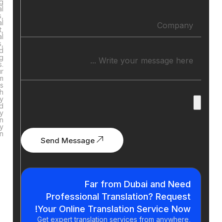
including
official
documents,
digital
content,
legal
contracts,
and
marketing
materials.
Our
team
ensures
high
accuracy
and
quality
in
every
translation.
Send Message
How do
you
Far from Dubai and N
guarantee
Professional Translation? Requ
the
Your Online Translation Service N
accuracy
Get expert translation services from anywh