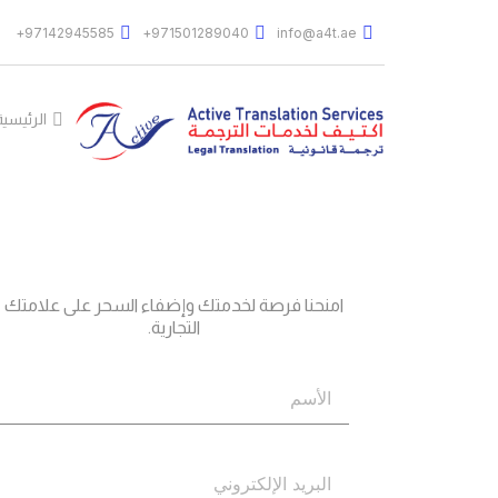
97142945585+
971501289040+
info@a4t.ae
الرئيسية
جاهز؟
اتصل بنا
امنحنا فرصة لخدمتك وإضفاء السحر على علامتك
التجارية.