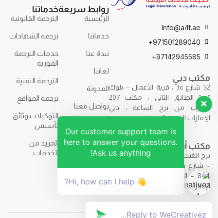
روابط سريعة
خدماتنا
الرئيسية
الترجمة القانونية
Info@a4t.ae
خدماتنا
ترجمة الشهادات
971501289040+
نبذة عنا
خدمات الترجمة
97142945585+
الفورية
لغاتنا
مكتب دبي
الترجمة التقنية
52 شارع 3c ، قرية الأعمال – بلوك
المدونة
“ب” الطابق الثاني ، مكتب 207
ترجمة المواقع
تواصل معنا
بالقرب من برج الساعة ، دبي
التوكيلات وثائق
الإمارات العربية المتحدة.
تأسيس
Our customer support team is
here to answer your questions.
المزيد من
مكتب أبوظبي
Ask us anything!
الخدمات
برج الغيث – F9R7+7H2 – برج الغيث
– شارع حمدان بن محمد – مكتب
844 – الطابق الثامن – أبوظبي –
👋 Hi, how can I help?
الإمارات العربية المتحدة