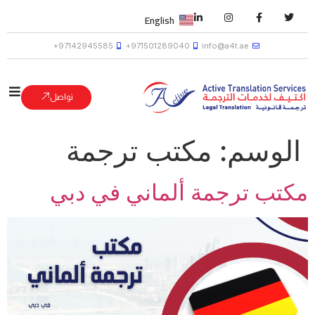
English
97142945585+
971501289040+
info@a4t.ae
تواصل
الوسم:
مكتب ترجمة
مكتب ترجمة ألماني في دبي