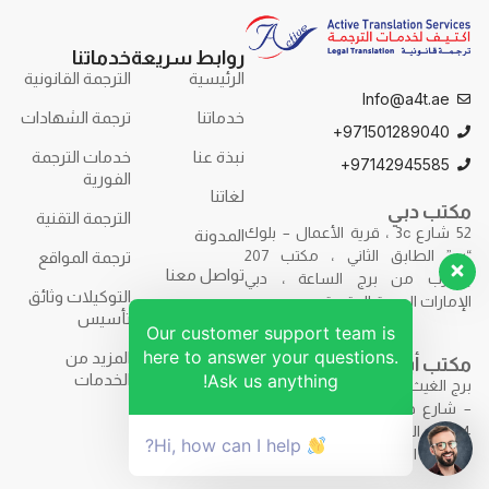
روابط سريعة
خدماتنا
الرئيسية
الترجمة القانونية
Info@a4t.ae
خدماتنا
ترجمة الشهادات
971501289040+
نبذة عنا
خدمات الترجمة
97142945585+
الفورية
لغاتنا
مكتب دبي
الترجمة التقنية
52 شارع 3c ، قرية الأعمال – بلوك
المدونة
“ب” الطابق الثاني ، مكتب 207
ترجمة المواقع
تواصل معنا
بالقرب من برج الساعة ، دبي
التوكيلات وثائق
الإمارات العربية المتحدة.
تأسيس
Our customer support team is
here to answer your questions.
المزيد من
مكتب أبوظبي
Ask us anything!
الخدمات
برج الغيث – F9R7+7H2 – برج الغيث
– شارع حمدان بن محمد – مكتب
844 – الطابق الثامن – أبوظبي –
Hi, how can I help?
الإمارات العربية المتحدة