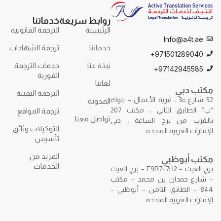
روابط سريعة
خدماتنا
الرئيسية
الترجمة القانونية
Info@a4t.ae
خدماتنا
ترجمة الشهادات
971501289040+
نبذة عنا
خدمات الترجمة
97142945585+
الفورية
لغاتنا
مكتب دبي
الترجمة التقنية
52 شارع 3c ، قرية الأعمال – بلوك
المدونة
“ب” الطابق الثاني ، مكتب 207
ترجمة المواقع
تواصل معنا
بالقرب من برج الساعة ، دبي
التوكيلات وثائق
الإمارات العربية المتحدة.
تأسيس
المزيد من
مكتب أبوظبي
الخدمات
برج الغيث – F9R7+7H2 – برج الغيث
– شارع حمدان بن محمد – مكتب
844 – الطابق الثامن – أبوظبي –
الإمارات العربية المتحدة