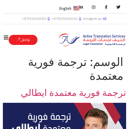
English
97142945585+
971501289040+
info@a4t.ae
تواصل
الوسم:
ترجمة فورية
معتمدة
ترجمة فورية معتمدة ايطالي