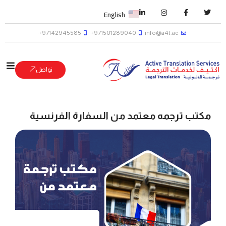
English
97142945585+
971501289040+
info@a4t.ae
تواصل
مكتب ترجمه معتمد من السفارة الفرنسية