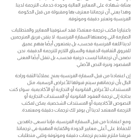
بمثابة شهادة على المعايير العالية وجودة خدمات الترجمة لدينا.
وهذا يعني أن ترجماتنا معترف بها ومقبولة من قبل الحكومة
الفرنسية وتعتبر دقيقة وموثوقة.
باعتبارنا مكتب ترجمة معتمدًا، فقد استوفينا المعايير والمتطلبات
الصارمة التي وضعتها السفارة الفرنسية. لا يتقن فريق المترجمين
لدينا اللغة الفرنسية فحسب، بل يتمتعون أيضًا بفهم عميق
للفروق الثقافية الدقيقة والسياق اللازم للترجمة الدقيقة. نحن
نضمن أن ترجماتنا ليست حرفية فحسب، بل تنقل أيضًا المعنى
المقصود ونبرة النص الأصلي.
إن اعتمادنا من قبل السفارة الفرنسية يمنح عملائنا الثقة وراحة
البال بأن ترجماتهم سيتم قبولها للأغراض الرسمية، مثل
المستندات للأغراض القانونية أو التجارية أو الأكاديمية. سواء كنت
بحاجة إلى ترجمة العقود القانونية أو المستندات التجارية أو
النصوص الأكاديمية أو المستندات الشخصية، يمكن لمكتب
الترجمة المعتمد لدينا أن يوفر لك ترجمات دقيقة ومعتمدة.
ومع اعتمادنا من قبل السفارة الفرنسية، فإننا نسعى جاهدين
للحفاظ على أعلى معايير الجودة والكفاءة المهنية في ترجماتنا.
فريقنا ملتزم بتقديم ترجمات دقيقة وموثوقة وتلبي متطلبات