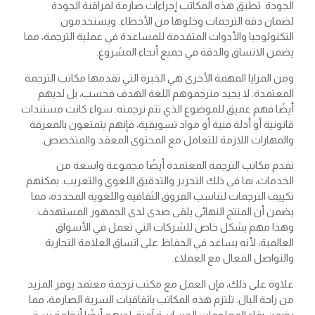
الجودة. تطبق هذه المكاتب إجراءات صارمة لمراقبة الجودة
لضمان دقة الترجمات وخلوها من الأخطاء. ويستخدمون
التكنولوجيا والأدوات المتقدمة للمساعدة في عملية الترجمة، مما
يضمن الاتساق والدقة في جميع أنحاء المشروع.
ومن المزايا المهمة الأخرى هي الخبرة التي تقدمها مكاتب الترجمة
المعتمدة. لا يجيد مترجموهم اللغة الهدف فحسب، بل لديهم
أيضًا فهم عميق للموضوع الذي تتم ترجمته. سواء كانت مستندات
قانونية أو أدلة فنية أو مواد تسويقية، فإنهم يتمتعون بالمعرفة
والمهارات اللازمة للتعامل مع المحتوى المعقد والمتخصص.
تقدم مكاتب الترجمة المعتمدة أيضًا مجموعة واسعة من
الخدمات، بما في ذلك التحرير والتدقيق اللغوي والتعريب. يمكنهم
تكييف الترجمات لتناسب الفروق الثقافية واللغوية المحددة، مما
يضمن أن المنتج النهائي يلقى صدى لدى الجمهور المستهدف.
وهذا مهم بشكل خاص للشركات التي تعمل في الأسواق
العالمية، لأنه يساعد في الحفاظ على اتساق العلامة التجارية
والتواصل الفعال مع العملاء.
علاوة على ذلك، فإن العمل مع مكتب ترجمة معتمد يوفر المزيد
من راحة البال. تلتزم هذه المكاتب باتفاقيات السرية الصارمة، مما
يضمن بقاء المعلومات الحساسة آمنة. لديهم أيضًا أنظمة نسخ