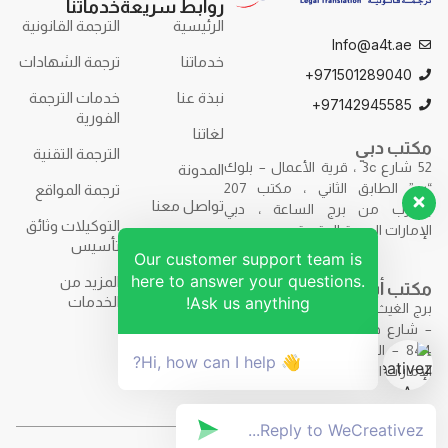
روابط سريعة
خدماتنا
الرئيسية
الترجمة القانونية
Info@a4t.ae
خدماتنا
ترجمة الشهادات
971501289040+
نبذة عنا
خدمات الترجمة
97142945585+
الفورية
لغاتنا
مكتب دبي
الترجمة التقنية
52 شارع 3c ، قرية الأعمال – بلوك
المدونة
“ب” الطابق الثاني ، مكتب 207
ترجمة المواقع
تواصل معنا
بالقرب من برج الساعة ، دبي
التوكيلات وثائق
الإمارات العربية المتحدة.
تأسيس
Our customer support team is
here to answer your questions.
المزيد من
مكتب أبوظبي
Ask us anything!
الخدمات
برج الغيث – F9R7+7H2 – برج الغيث
– شارع حمدان بن محمد – مكتب
844 – الطابق الثامن – أبوظبي –
👋 Hi, how can I help?
الإمارات العربية المتحدة