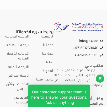
روابط سريعة
خدماتنا
الرئيسية
الترجمة القانونية
Info@a4t.ae
خدماتنا
ترجمة الشهادات
971501289040+
نبذة عنا
خدمات الترجمة
97142945585+
الفورية
لغاتنا
مكتب دبي
الترجمة التقنية
52 شارع 3c ، قرية الأعمال – بلوك
المدونة
“ب” الطابق الثاني ، مكتب 207
ترجمة المواقع
تواصل معنا
بالقرب من برج الساعة ، دبي
التوكيلات وثائق
الإمارات العربية المتحدة.
تأسيس
Our customer support team is
here to answer your questions.
المزيد من
مكتب أبوظبي
Ask us anything!
الخدمات
برج الغيث – F9R7+7H2 – برج الغيث