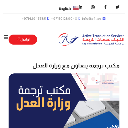
English
97142945585+
971501289040+
info@a4t.ae
تواصل
مكتب ترجمة يتعاون مع وزارة العدل