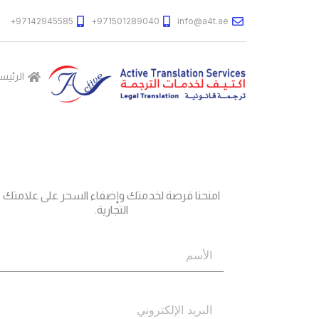
97142945585+
971501289040+
info@a4t.ae
الرئيس
جاهز؟
اتصل بنا
امنحنا فرصة لخدمتك وإضفاء السحر على علامتك
التجارية.