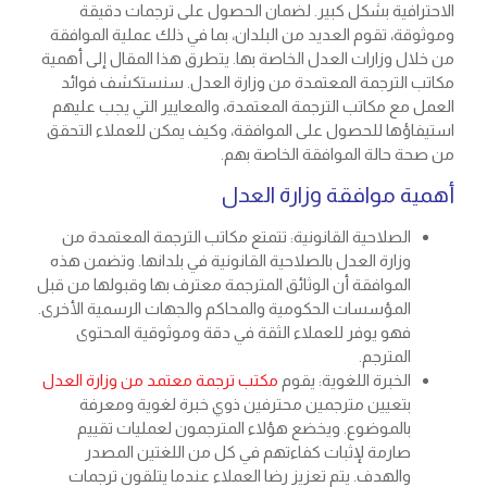
الاحترافية بشكل كبير. لضمان الحصول على ترجمات دقيقة
وموثوقة، تقوم العديد من البلدان، بما في ذلك عملية الموافقة
من خلال وزارات العدل الخاصة بها. يتطرق هذا المقال إلى أهمية
مكاتب الترجمة المعتمدة من وزارة العدل. سنستكشف فوائد
العمل مع مكاتب الترجمة المعتمدة، والمعايير التي يجب عليهم
استيفاؤها للحصول على الموافقة، وكيف يمكن للعملاء التحقق
من صحة حالة الموافقة الخاصة بهم.
أهمية موافقة وزارة العدل
الصلاحية القانونية: تتمتع مكاتب الترجمة المعتمدة من
وزارة العدل بالصلاحية القانونية في بلدانها. وتضمن هذه
الموافقة أن الوثائق المترجمة معترف بها وقبولها من قبل
المؤسسات الحكومية والمحاكم والجهات الرسمية الأخرى.
فهو يوفر للعملاء الثقة في دقة وموثوقية المحتوى
المترجم.
الخبرة اللغوية: يقوم
مكتب ترجمة معتمد من وزارة العدل
بتعيين مترجمين محترفين ذوي خبرة لغوية ومعرفة
بالموضوع. ويخضع هؤلاء المترجمون لعمليات تقييم
صارمة لإثبات كفاءتهم في كل من اللغتين المصدر
والهدف. يتم تعزيز رضا العملاء عندما يتلقون ترجمات