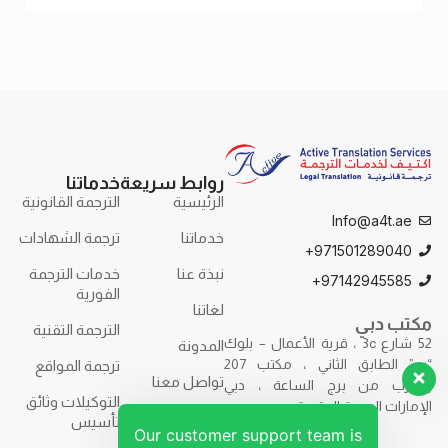
الترجمة
روابط سريعة
خدماتنا
الرئيسية
الترجمة القانونية
Info@a4t.ae
خدماتنا
ترجمة الشهادات
971501289040+
نبذة عنا
خدمات الترجمة
97142945585+
الفورية
لغاتنا
مكتب دبي
الترجمة التقنية
52 شارع 3c ، قرية الأعمال – بلوك
المدونة
“ب” الطابق الثاني ، مكتب 207
ترجمة المواقع
تواصل معنا
بالقرب من برج الساعة ، دبي
التوكيلات وثائق
الإمارات العربية المتحدة.
تأسيس
Our customer support team is