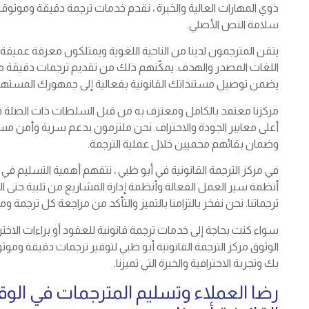
ذوي المهارات العالية والخبرة ، نقدم خدمات ترجمة دقيقة وموثوقة 
سلامة النص الأصلي.
يتقن المترجمون لدينا من الناحية اللغوية ويمتلكون معرفة عمي
اللغات المصدر والهدف. يمكّنهم ذلك من تقديم ترجمات دقيقة من ال
يضمن توصيل مستنداتك القانونية بفعالية إلى جمهورك المسته
مركزنا معتمد بالكامل ومعترف به من قبل السلطات ذات الصلة في 
أعلى معايير الجودة والاحتراف. نحن ملتزمون بدعم سرية وأمن مستن
وضمان بقائهم محميين خلال عملية الترجمة.
في مركز الترجمة القانونية في أبو ظبي ، نتفهم أهمية التسليم في 
أنظمة سير العمل الفعالة وأنظمة إدارة المشاريع من تلبية حتى ال
ترجماتنا. نحن نفخر بالتزامنا بالتميز والتأكد من مراجعة كل ترجمة ومر
سواء كنت بحاجة إلى خدمات ترجمة قانونية للعقود أو براءات الاخترا
الوثوق مركز الترجمة القانونية أبو ظبي لتوفير ترجمات دقيقة وموثو
بك وتجربة الاحترافية والخبرة التي تميزنا.
رضا العملاء وتسليم المترجمات في الو