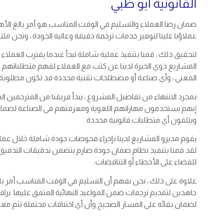
القانونية أبو ظبي
ضمان رضا العملاء والتسليم في الوقت المناسب هو أمر بالغ الأهمي
عملاؤنا علينا لتوفير خدمات ترجمة دقيقة وعالية الجودة ، ونحن ملت
لتحقيق ذلك ، قمنا بتنفيذ عملية شاملة تبدأ عندما يقترب العملاء
المشاريع ذوي الخبرة لدينا عن كثب مع العملاء لفهم متطلباتهم و
المعني ، وأي صناعة أو مصطلحات تقنية محددة قد تكون مطلوبة.
بمجرد الانتهاء من تفاصيل المشروع ، يبدأ فريقنا من المترجمين المح
إنهم يستخدمون مهاراتهم اللغوية ومعرفتهم في الصناعة لضمان أن 
ويتلقون أي متطلبات قانونية محددة.
يقوم مديرو المشاريع لدينا بإجراء فحوصات جودة شاملة خلال عملية ا
لقد قمنا بتنفيذ نظام ضمان جودة صارم يتضمن تدقيقات التدقيق و
للقضاء على الأخطاء أو التناقضات.
علاوة على ذلك ، نحن نفهم أن التسليم في الوقت المناسب أمر با
جاهدين لتقديم ترجمات ضمن المواعيد النهائية المتفق عليها. ير
لضمان بقائه على المسار الصحيح وأن أي اختناقات محتملة تتم معال