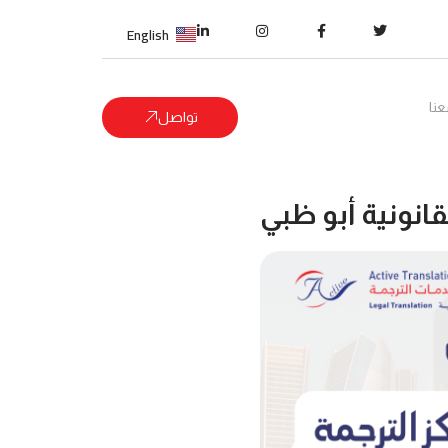
English
نا
تواصل
قانونية أبو ظبي