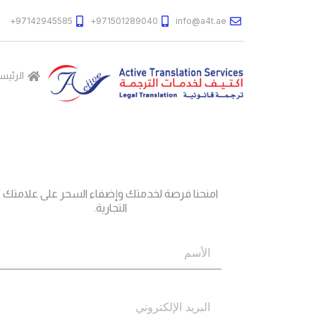
97142945585+
971501289040+
info@a4t.ae
الرئيس
جاهز؟
اتصل بنا
امنحنا فرصة لخدمتك وإضفاء السحر على علامتك
التجارية.