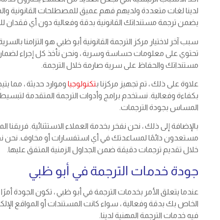
لدينا لغات متعددة ولديهم فهم عميق للمصطلحات القانونية والمفا
يضمن ترجمة مستنداتك القانونية بدقة وفعالية دون أي فقدان لل
سبب آخر لاختيار مركز الترجمة القانونية أبو ظبي هو التزامنا بالسرية
تحتوي على معلومات حساسة وسرية ، ونحن نأخذ كل إجراء لضمان خ
مستنداتك والحفاظ على سرية صارمة خلال الترجمة.
علاوة على ذلك ، تم تجهيز مركزنا ب
تكنولوجيا
وموارد حديثة ، مما يتي
بكفاءة وفعالية. نستخدم برامج وأدوات الترجمة المتقدمة لتبسي
المساس بجودة الترجمات.
بالإضافة إلى ذلك ، نحن نفخر بخدمة العملاء الاستثنائية. فريق
مستعدون دائمًا لمساعدتك في أي استفسارات أو مخاوف. نحن نقد
خلال تقديم ترجمات دقيقة ضمن الجداول الزمنية المتفق عليها.
جودة خدمات الترجمة في أبو ظبي
عندما يتعلق الأمر بخدمات الترجمة في أبو ظبي ، تكون الجودة أمرًا 
الخاص بك بدقة وفعالية ، سواء كانت المستندات أو المواقع الإلكترو
فيه خدمات الترجمة المهنية لدينا.