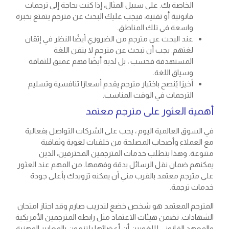
الخاصة بك. على سبيل المثال، إذا كنت بحاجة إلى ترجمات
قانونية أو تقنية، فيجب عليك البحث عن مترجم يتمتع بخبرة
واسعة في تلك المناطق.
عند البحث عن مترجم من الضروري أيضًا النظر في إتقان
لغتهم. يجب أن تبحث عن مترجم لا يتقن اللغة
المستهدفة فحسب ، بل لديه أيضًا فهم عميق للثقافة
وسياق اللغة.
أخيرًا يُنصح باختيار مترجم يقدم أسعارًا تنافسية وتسليم
الترجمات في الوقت المناسب.
أهمية العثور على مترجم معتمد
في السوق العالمية اليوم ، يجب على الشركات التواصل بفعالية
مع العملاء وأصحاب المصلحة من خلفيات لغوية وثقافية
متنوعة. وهذا يتطلب خدمات المترجمين المحترفين، الذين
يمكنهم ضمان نقل الرسائل بدقة وفهمها. من المهم عند العثور
على مترجم معتمد بالقرب مني أن يمكنه تزويدك بأعلى جودة
خدمات ترجمة.
المترجم المعتمد هو شخص خضع لتدريب صارم وقد اجتاز امتحان
الشهادات. تضمن هيئات الاعتماد مثل رابطة المترجمين الأمريكية
والمعهد القانوني لللغويين أن أعضائها يلتزمون بالمعايير المهنية