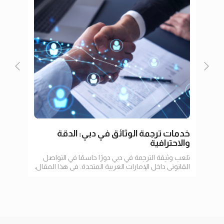
خدمات ترجمة الوثائق في دبي: الدقة
ترجم
والاحترافية
تلعب وثيقة الترجمة في دبي دورًا حاسمًا في التواصل
في عا
القانوني داخل الإمارات العربية المتحدة. في هذا المقال،
الإنت
سنستعرض أهمية الترجمة
وتسه