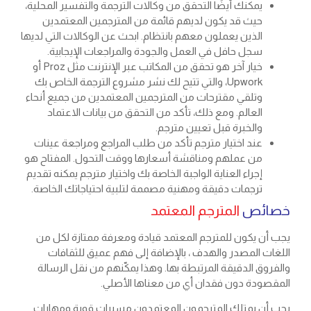
يمكنك أيضًا التحقق من وكالات الترجمة والتفسير المحلية،
حيث قد يكون لديهم قائمة من المترجمين المعتمدين
الذين يعملون معهم بانتظام. ابحث عن الوكالات التي لديها
سجل حافل في العمل والجودة والمراجعات الإيجابية.
خيار آخر هو تحقق من المكاتب عبر الإنترنت مثل Proz أو
Upwork، والتي تتيح لك نشر مشروع الترجمة الخاص بك
وتلقي مقترحات من المترجمين المعتمدين من جميع أنحاء
العالم. ومع ذلك، تأكد من التحقق من بيانات الاعتماد
والخبرة قبل تعيين مترجم.
عند اختيار مترجم تأكد من طلب المراجع ومراجعة عينات
من عملهم ومناقشة أسعارها ووقت التحول. المفتاح هو
إجراء العناية الواجبة الخاصة بك واختيار مترجم يمكنه تقديم
ترجمات دقيقة ومهنية مصممة لتلبية احتياجاتك الخاصة.
خصائص
المترجم المعتمد
يجب أن يكون للمترجم المعتمد قيادة ومعرفة ممتازة لكل من
اللغات المصدر والهدف ، بالإضافة إلى فهم عميق للثقافات
والفروق الدقيقة المرتبطة بها. وهذا يمكّنهم من نقل الرسالة
المقصودة دون فقدان أي من معناها الأصلي.
يجب أن يمتلك المترجمون المعتمدون مسيرات قوية ومهارات