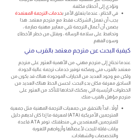
وتؤدي إلى أخطاء مكلفة.
في الختام ، عندما يتعلق الأمر ب
خدمات الترجمة المعتمدة
يجب أن تعمل الشركات فقط مع مترجم معتمد. هذا
يضمن أن أعمال الترجمة تلبي معايير مهنية صارمة ،
وتحافظ على سلامة الرسالة ، ويقلل من خطر الأخطاء
وسوء الفهم.
كيفية البحث عن مترجم معتمد بالقرب مني
عندما تحتاج إلى مترجم مهني، من الأهمية العثور على مترجم
معتمد بالقرب مني ويمكنه توفير خدمات ترجمة عالية الجودة.
ولكن مع وجود العديد من الخيارات الموجودة هناك قد يكون من
الساحق معرفة مكان بدء البحث. لحسن الحظ هناك العديد من
الخطوات الرئيسية التي يمكنك اتخاذها للتأكد من العثور على
مترجم مؤهل بالقرب منك.
أولاً ، ابدأ بالتحقق من جمعيات الترجمة المهنية مثل جمعية
المترجمين الأمريكية (ATA) لمعرفة ما إذا كان لديهم دليل
للمترجمين المعتمدين في منطقتك. توفر ATA قاعدة
بيانات قابلة للبحث لأعضائها وأزواجهم اللغوية
والتخصصات والشهادات.