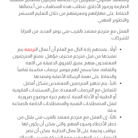
الصارمة ورموز الأخلاق. تتطلب هذه المنظمات من أعضائها
الحفاظ على مهاراتهم ومعرفتهم من خلال التعليم المستمر
والتطوير المهني.
العمل مع مترجم معتمد بالقرب مني يوفر العديد من المزايا
للشركات:
أولاً ، يمنحهم راحة البال مع العلم أن أعمال ال
ترجمة
يتم
تنفيذها من قبل مترجم محترف مؤهل. يتمتع المترجمون
المعتمدون بفهم عميق للفروق الدقيقة في اللغة
والثقافة، مما يسمح لهم بتوفير ترجمات مناسبة ثقافياً
والحفاظ على نغمة الرسالة الأصلية وقصدها.
ثانياً ، يتم تجهيز المترجمين المعتمدين بشكل أفضل
للتعامل مع الترجمات المعقدة، مثل المستندات القانونية
أو الطبية أو الأدلة الفنية. لديهم خبرة موضوع ضرورية
لنقل المصطلحات التقنية والمصطلحات الخاصة بالصناعة
بدقة.
ثالثًا ، إن العمل مع مترجم معتمد بالقرب مني يقلل من
خطر الأخطاء وسوء الفهم، والتي يمكن أن يكون لها
عواقب وخيمة على الأعمال التجارية. يمكن أن تضر
الترجمات غير المهنية سمعة الشركة وتسبب الارتباك