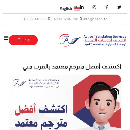
English
97142945585+
971501289040+
info@a4t.ae
تواصل
اكتشف أفضل مترجم معتمد بالقرب مني