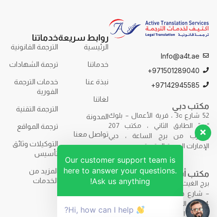
روابط سريعة
خدماتنا
الرئيسية
الترجمة القانونية
Info@a4t.ae
خدماتنا
ترجمة الشهادات
971501289040+
نبذة عنا
خدمات الترجمة
97142945585+
الفورية
لغاتنا
مكتب دبي
الترجمة التقنية
52 شارع 3c ، قرية الأعمال – بلوك
المدونة
“ب” الطابق الثاني ، مكتب 207
ترجمة المواقع
تواصل معنا
بالقرب من برج الساعة ، دبي
التوكيلات وثائق
الإمارات العربية المتحدة.
تأسيس
Our customer support team is
here to answer your questions.
المزيد من
مكتب أبوظبي
Ask us anything!
الخدمات
برج الغيث – F9R7+7H2 – برج الغيث
– شارع حمدان بن محمد – مكتب
844 – الطابق الثامن – أبوظبي –
Hi, how can I help?
الإمارات العربية المتحدة