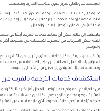
المستهدف، وبالتالي تعزيز صورة علامتها التجارية وسمعتها.
علاوة على ذلك، تلعب خدمات الترجمة أيضًا دورًا حاسمًا في المسائل
قانونية مهمة أو تقديم خدمات الترجمة الشفوية أثناء الإجراءات ا
فرقًا كبيرًا في ضمان التواصل العادل والفعال.
بالإضافة إلى ذلك، يمكن أن تساعد خدمات المترجم أيضًا في تسهي
اللغة، يمكن للشركات في المشرف الاستفادة من مجموعة أكبر من ا
والتوسع.
بشكل عام، لا يمكن إنكار الحاجة إلى مترجم قريب من المُشرِف. مع 
استراتيجيات الاتصال الفعالة. ومن خلال الاستفادة من خدمات ال
وحساسة ثقافيًا، مما يؤدي إلى تعزيز نجاح الأعمال ونموها.
استكشاف خدمات الترجمة بالقرب من
في عالم اليوم المعولم، يعد التواصل الفعال أمرًا ضروريًا للأفر
المشرف، وهو مجتمع متنوع يضم سكانًا من جنسيات وخلفيات مختلف
حاجة متزايدة لمترجم محترف خصوصاً لأي مترجم قريب من المُشرِف
تلعب خدمات الترجمة دورًا محوريًا في تسهيل التواصل وضمان الترج