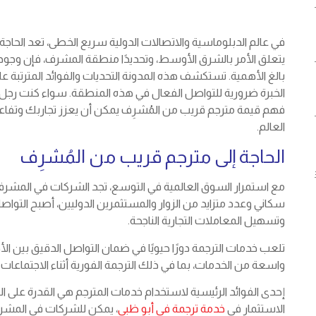
في عالم الدبلوماسية والاتصالات الدولية سريع الخطى، تعد الحاجة إ
يتعلق الأمر بالشرق الأوسط، وتحديدًا منطقة المشرف، فإن وجود مت
بالغ الأهمية. تستكشف هذه المدونة التحديات والفوائد المترتبة ع
الخبرة ضرورية للتواصل الفعال في هذه المنطقة. سواء كنت رجل أعما
فهم قيمة مترجم قريب من المُشرِف يمكن أن يعزز تجاربك وتفاعلا
العالم.
الحاجة إلى مترجم قريب من المُشرِف
مع استمرار السوق العالمية في التوسع، تجد الشركات في المشرف ح
سكاني وعدد متزايد من الزوار والمستثمرين الدوليين، أصبح التواصل
وتسهيل المعاملات التجارية الناجحة.
تلعب خدمات الترجمة دورًا حيويًا في ضمان التواصل الدقيق بين ال
واسعة من الخدمات، بما في ذلك الترجمة الفورية أثناء الاجتماعات و
إحدى الفوائد الرئيسية لاستخدام خدمات المترجم هي القدرة على ال
الاستثمار في
خدمة ترجمة في أبو ظبي
، يمكن للشركات في المشر