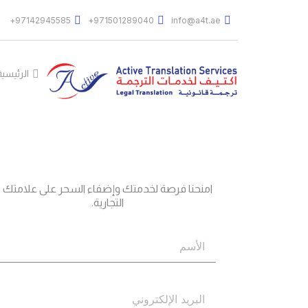
97142945585+
971501289040+
info@a4t.ae
الرئيسية
جاهز؟
اتصل بنا
امنحنا فرصة لخدمتك وإضفاء السحر على علامتك
التجارية.