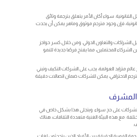
 القانونية. سواء أكان الأمر يتعلق بترجمة وثائق
لقانونية، فإن وجود مترجم موثوق وماهر يمكن أن يحدث
ل الشراكات والتعاون الدولي. ومن خلال كسر حواجز
لشركاء المحتملين، مما يفتح فرصًا جديدة للنمو
عالم متزايد العولمة، يجب على الشركات التكيف وتبني
مترجم الاحترافي، يمكن للشركات ضمان اتصالات دقيقة
 المشرف
اد والشركات على حدٍ سواء. ويتجلى هذا بشكل خاص في
ة. مع هذه البيئة الغنية متعددة الثقافات، هناك
.
مة الفورية الدقيقة بين الأفراد الذين يتحدثون لغات