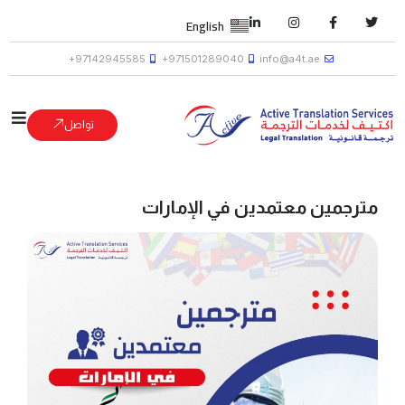
English
97142945585+
971501289040+
info@a4t.ae
تواصل
مترجمين معتمدين في الإمارات