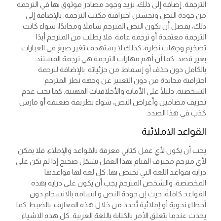
الترجمة. إضافة إلى ذلك، يزيد وجود مصادر موثوق بها في الترجمة
من جودة النص وتحسين احترافية مكتب الترجمة. بالإضافة إلى
ذلك، يفضل أن يكون النص المترجم شاملاً ومحايدًا، سواء كانت
الترجمة معتمدة أو ترجمة عامة. فلا يطلب من المترجم أبدًا
تضخيم وجهات نظره، كذلك لا يستهدف تغير صيغ في العبارات
بغير قصد. كما أن أهم مهارات الترجمة هي ترجمة المستند
بالكامل دون حذف أو إسقاط من جزئياته. بالإضافة لترجمة
احترافية محايدة من دون التعبير عن وجهة نظر المترجم
الشخصية. دليلًا على الأمانة والأخلاقيات المهنية. كما يجب عدم
تحريف مضامين وأغراض النص، سواء بطريقة ضعيفة أو مارس
كذب في هذا الصدد.
القواعد الاملائية
يجب أن يكون لأي عمل كتابي معرفة بالقواعد والإملاء، فلا يمكن
لأي مترجم محترف القيام بهذا العمل بشكل صحيح إذا لم يكن على
دراية بقواعد اللغة التي تختص بها. كل لغة لها قواعدها
المخصصة، والشخص المترجم يجب أن يكون على دراية بهذه
القواعد كاملةً، حيث إن جودة النص و اتسامه بالانسجام دون
أخطاء نحوية أو إملائية تُحدد من خلال هذه المعارف. بالضبط كما
يحدث عندما يتعلق الأمر بالكتابة باللغة العربية. كل هذه الاشياء