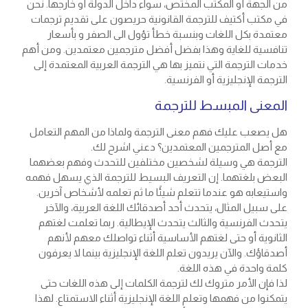
من الجهة أو المكتب المختص، سواء داخل الدولة أو خارجها. نحن
في مكتب أكتيف للترجمة القانونية حريصون على تقديم ترجمات
معتمدة بكل اللغات وبنسبة خطأ تؤول الى الصفر و بأسعار
تنافسية للغاية وهذا بفضل أفضل مترجمين معتمدين. ومن أهم
خدمات الترجمة التي نتميز بها هي الترجمة العربية المعتمدة إلى
الترجمة الإنجليزية أو الفرنسية.
المعنى المبسط للترجمة
هل يصعب عليك فهم معنى الترجمة ولماذا من المهم التعامل
مع أصل المترجمين المعتمدين؟ دعني اشرح لك.
الترجمة هي وسيلة لشخصين مختلفين للتحدث وفهم بعضهما
البعض بلغتهما. إن التعريف البسيط للترجمة الذي يسهل فهمه
واستيعابه هو عندما تتعلم شيئًا ما ثم تعلمه لأشخاص آخرين.
على سبيل المثال، يتحدث أحد أصدقائك اللغة العربية، والآخر
يتحدث الفرنسية والثالث يتحدث الإيطالية. ربما تعلمت لغتهم
الثانوية أو حتى لغتهم الأساسية أثناء تواصلك معهم لأنهم
أصدقاؤك. والآن يريدون تعلم اللغة الإنجليزية بينما لا يعرفون
كلمة واحدة في هذه اللغة.
لذا فإن الأمر متروك لك لترجمة الكلمات إلى هذه اللغات حتى
يتمكنوا من فهمها وتعلم اللغة الإنجليزية أثناء الاستمتاع. لهذا