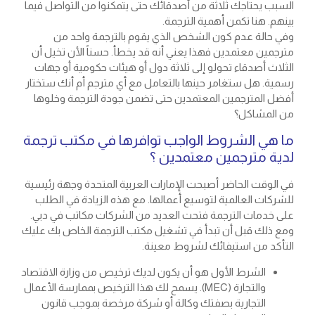
السبب يحتاجك ثلاثة من أصدقائك حتى يتمكنوا من التواصل فيما
بينهم. هنا تكمن أهمية الترجمة.
وفي حالة عدم كون الشخص الذي يقوم بالترجمة واحد من
مترجمين معتمدين فهذا يعني أنه قد يخطأ. حسناً الأن تخيل أن
الثلاث أصدقاء تحولو إلى ثلاثة دول أو هيئات حكومية أو جهات
رسمية. هل ستغامر حينها بالتعامل مع أي مترجم أم أنك ستختار
أفضل المترجمين المعتمدين حتى تضمن جودة الترجمة وخلوها
من المشاكل؟
ما هي الشروط الواجب توافرها في مكتب ترجمة
لدية مترجمين معتمدين ؟
في الوقت الحاضر أصبحت الإمارات العربية المتحدة وجهة رئيسية
للشركات العالمية لتوسيع أعمالها. مع هذه الزيادة في الطلب
على خدمات الترجمة فتحت العديد من الشركات مكاتب في دبي.
ومع ذلك قبل أن تبدأ في تشغيل مكتب الترجمة الخاص بك عليك
التأكد من استيفائك لشروط معينة.
الشرط الأول هو أن يكون لديك ترخيص من وزارة الاقتصاد
والتجارة (MEC). يسمح لك هذا الترخيص بممارسة الأعمال
التجارية بصفتك وكالة أو شركة مرخصة بموجب قانون