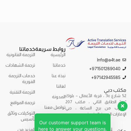
روابط سريعة
خدماتنا
الرئيسية
الترجمة القانونية
Info@a4t.ae
خدماتنا
ترجمة الشهادات
971501289040+
نبذة عنا
خدمات الترجمة
97142945585+
الفورية
لغاتنا
مكتب دبي
الترجمة التقنية
52 شارع 3c ، قرية الأعمال – بلوك
المدونة
“ب” الطابق الثاني ، مكتب 207
ترجمة المواقع
تواصل معنا
بالقرب من برج الساعة ، دبي
التوكيلات وثائق
الإمارات العربية المتحدة.
تأسيس
Our customer support team is
here to answer your questions.
المزيد من