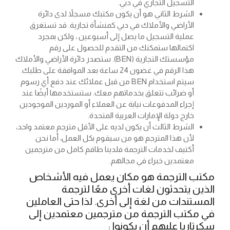
التسجيل التجاري في دبي.
الشرط الثاني هو أن يكون مكتبك مسجلاً لدى دائرة
الأراضي والأملاك في دبي كمنشأة تجارية. قد تستغرق
عملية التسجيل ما يصل إلى أسبوعين ، ولكن بمجرد
اكتمالها ستمكنك من التقدم للحصول على رقم
مؤسستك التجارية (BEN). ستصدر دائرة الأراضي والأملاك
هذا الرقم في غضون 24 ساعة بعد الموافقة على طلبك.
سيتم استخدام BEN من قبل عملائك عند دفع أي رسوم
أو ضرائب تتعلق بخدماتهم معك. ستستخدمها أيضًا عند
إجراء المدفوعات نيابة عن العملاء أو الموردين الموجودين
خارج دولة الإمارات العربية المتحدة.
الشرط الثالث أن يكون لديه على الأقل مترجم معتمد واحد،
لأن هذا المترجم هو من سيقوم بكل العمل، أما نحن
أكتيف لخدمات الترجمة فلدينا طاقم كامل من مترجمين
معتمدين خبراء في مجالهم.
مكتب الترجمة هو مكان يعمل فيه الأشخاص
الذين يتحدثون لغات أخرى معًا لترجمة
المستندات من لغة إلى أخرى. لذا حتى العاملين
في مكتب الترجمة من مترجمين معتمدين إلى
سكرتاريا عليهم أن يكونوا :