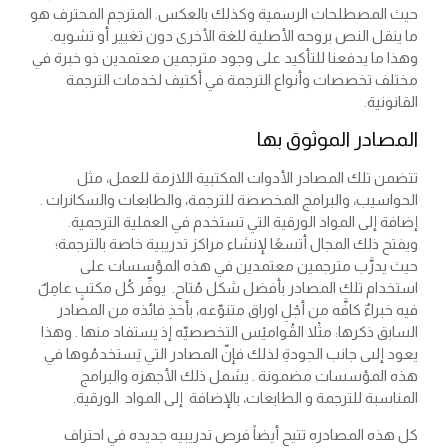
حيث المصطلحات الرسمية وكذلك بالعكس. المترجم المحترف هو
ما ينقل النص بروحه الأصلية للغة الأخرى دون تغيير أو تشويه.
وهذا ما يدفعنا للتأكيد على وجود مترجمين معتمدين ذو خبرة في
مختلف تخصصات وأنواع الترجمة في أكتيف لخدمات الترجمة
القانونية.
المصادر الموثوق بها
تتضمن تلك المصادر الأدوات المكتبية اللازمة للعمل، مثل
الحواسيب، والبرامج المخصصة للترجمة، والطابعات والسكانرات .
إضافة إلى المواد الورقية التي تستخدم في العملية الترجمية.
ويفتح ذلك المجال أتسعًا لإنشاء مراكز تدريبية خاصة بالترجمة؛
حيث يدرَّب مترجمين معتمدين في هذه المؤسسات على
استخدام تلك المصادر بأفضل شكل مُتاح. يوفِّر كُل مكتبٍ عامِلٌ
فيه خبراءٌ كافَّه من أجْلِ اوراق متنوّعه، بأخذِ فائذه من المصادر
السابق ذكرها: مثْلا القُواميْس التخصصيّه إذ يستفاد منھا . وهذا
يعود إلىى جانب الجودةِ لذلك فإنّ المصادر التي يَستخدمُوها في
هذه المؤسسات مضمونة . يشمل ذلك الأجهزه والبرامج
المناسبة للترجمة و الطابعات، بالإضافة إلى المواد الورقية.
كل هذه المصادره تتيح أيضاً فرص تدريبيه جديده في احتراف