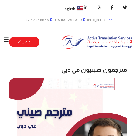
English
97142945585+
971501289040+
info@a4t.ae
تواصل
مترجمون صينيون في دبي