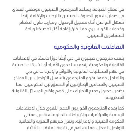
في قطاع الضيافة، يساعد المترجمون الصينيون موظفي الفندق
في ضمان شعور الضيوف الصينيين بالترحيب والإقامة. إنها
تسهل التواصل أثناء تسجيل الوصول، وتجارب تناول الطعام،
وخدمات الكونسيرج، مما يخلق إقامة أكثر تخصيصًا وراحة
للمسافرين الصينيين.
التفاعلات القانونية والحكومية
يلعب مترجمون صينيون في دبي أيضًا دورًا حاسمًا في الإعدادات
القانونية والحكومية. إنهم يساعدون الأفراد أو الشركات الصينية
في فهم المتطلبات القانونية واللوائح والإجراءات في دبي
والتعامل معها. يقوم المترجمون بتسهيل التواصل بين العملاء
الصينيين والمحامين الإماراتيين أو المسؤولين الحكوميين، مما
يضمن حصول جميع الأطراف على فهم واضح للمسائل القانونية
المطروحة.
كما يقدم المترجمون الفوريون الدعم اللغوي خلال الاجتماعات
الرسمية والمؤتمرات والارتباطات الدبلوماسية بين ممثلي
الحكومة الصينية والإماراتية. وتعزز خبرتهم اللغوية والثقافية
التواصل الفعال، مما يساهم في تقوية العلاقات الثنائية.