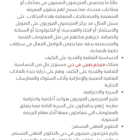
غالبًا ما يتخصص المترجمون الصينيون في صناعات أو
قطاعات محددة، مما يسمح لهم بتطوير المعرفة
المتعمقة والمصطلحات المتعلقة بهذه المجالات. على
سبيل المثال، قد يركز المترجمون الفوريون على التمويل
والاستثمار، أو البناء والهندسة، أو التكنولوجيا، أو السياحة
والضيافة. خبرتهم تمكنهم من نقل المعلومات التقنية
والمتخصصة بدقة، مما يضمن التواصل الفعال في سياقات
خاصة بالصناعة.
الحساسية الثقافية والقدرة على التكيف:
يمتلك
مترجم صيني في دبي
مستوى عالٍ من الحساسية
الثقافية والقدرة على التكيف. وهم على دراية جيدة بالعادات
الثقافية الصينية والإماراتية وآداب السلوك والممارسات
التجارية.
السرية والاحترافية:
يلتزم المترجمون الفوريون بقواعد أخلاقية واحترافية
صارمة. إنهم يحافظون على السرية التامة فيما يتعلق
بالمعلومات التي يتعاملون معها أثناء مهام الترجمة
الشفوية.
التطوير المهني المستمر:
يلتزم مترجمون صينيون في دبي بالتطوير المهني المستمر.
ويظلون على اطلاع دائم باتجاهات الصناعة والتقدم في