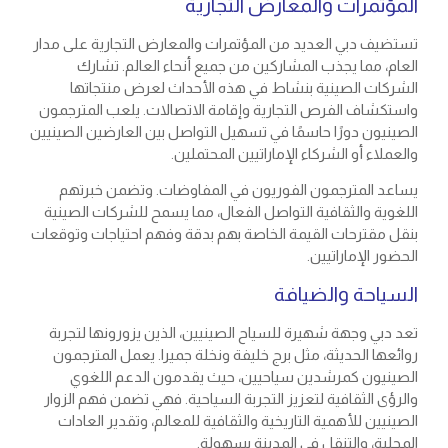
المؤتمرات والمعارض التجارية
تستضيف دبي العديد من المؤتمرات والمعارض التجارية على مدار
العام، مما يجذب المشاركين من جميع أنحاء العالم. تشارك
الشركات الصينية بنشاط في هذه الأحداث لعرض منتجاتها
واستكشاف الفرص التجارية وإقامة الاتصالات. يلعب المترجمون
الصينيون دورًا حاسمًا في تسهيل التواصل بين العارضين الصينيين
والعملاء أو الشركاء الإماراتيين المحتملين.
يساعد المترجمون الفوريون في المفاوضات. وتضمن خبرتهم
اللغوية والثقافية التواصل الفعال، مما يسمح للشركات الصينية
بنقل مقترحات القيمة الخاصة بهم بدقة وفهم احتياجات وتوقعات
الحضور الإماراتيين.
السياحة والضيافة
تعد دبي وجهة شهيرة للسياح الصينيين، الذين يزورونها لتجربة
روائعها الحديثة، مثل برج خليفة ونخلة جميرا. يعمل المترجمون
الصينيون كمرشدين سياحيين، حيث يقدمون الدعم اللغوي
والرؤى الثقافية لتعزيز التجربة السياحية. فهي تضمن فهم الزوار
الصينيين للأهمية التاريخية والثقافية للمعالم، وتقدير العادات
المحلية، والتنقل في المدينة بسهولة.