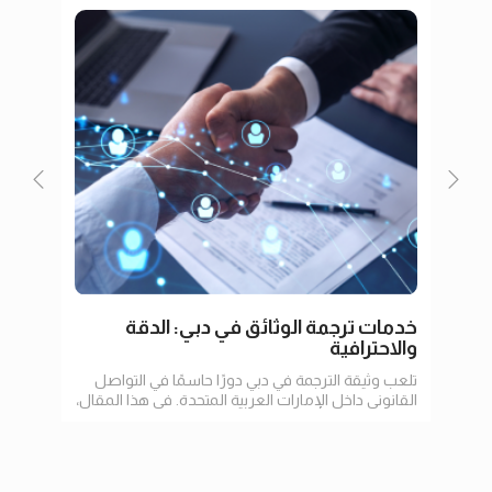
خدمات ترجمة الوثائق في دبي: الدقة
ترجم
والاحترافية
تلعب وثيقة الترجمة في دبي دورًا حاسمًا في التواصل
في عا
القانوني داخل الإمارات العربية المتحدة. في هذا المقال،
الإنت
سنستعرض أهمية الترجمة
وتسه