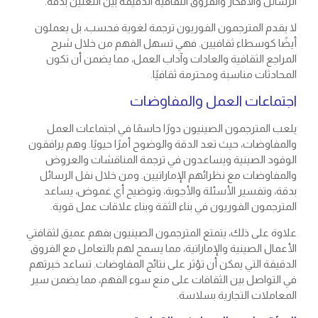
الرسائل والأفكار والفروق الثقافية الدقيقة بين اللغتين بدقة.
لا يقدم المترجمون الفوريون ترجمة لغوية فحسب، بل يعملون
أيضًا كوسطاء ثقافيين. فهي تسهل الفهم من خلال شرح
المراجع الثقافية والعادات وآداب العمل، مما يضمن أن تكون
المحادثات مناسبة ومحترمة ثقافيًا.
اجتماعات العمل والمفاوضات
يلعب المترجمون الصينيون دورًا حاسمًا في اجتماعات العمل
والمفاوضات، حيث تعد الدقة والوضوح أمرًا حيويًا. وهم يرافقون
الوفود الصينية ويساعدون في ترجمة المناقشات والعروض
والمفاوضات مع نظرائهم الإماراتيين. ومن خلال نقل الرسائل
بدقة، وتفسير الأسئلة والأجوبة، وتوضيح أي غموض، يساعد
المترجمون الفوريون في بناء الثقة وبناء علاقات عمل قوية.
علاوة على ذلك، يتمتع المترجمون الصينيون بفهم عميق لثقافتي
الأعمال الصينية والإماراتية، مما يسمح لهم بالتعامل مع الفروق
الدقيقة التي يمكن أن تؤثر على نتائج المفاوضات. تساعد خبرتهم
في التواصل بين الثقافات على منع سوء الفهم، مما يضمن سير
المعاملات التجارية بسلاسة.