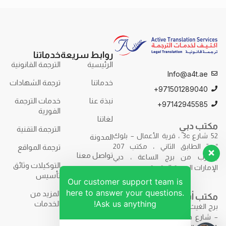
روابط سريعة
خدماتنا
الرئيسية
الترجمة القانونية
Info@a4t.ae
خدماتنا
ترجمة الشهادات
971501289040+
نبذة عنا
خدمات الترجمة
97142945585+
الفورية
لغاتنا
مكتب دبي
الترجمة التقنية
52 شارع 3c ، قرية الأعمال – بلوك
المدونة
“ب” الطابق الثاني ، مكتب 207
ترجمة المواقع
تواصل معنا
بالقرب من برج الساعة ، دبي
التوكيلات وثائق
الإمارات العربية المتحدة.
تأسيس
Our customer support team is
here to answer your questions.
المزيد من
مكتب أبوظبي
Ask us anything!
الخدمات
برج الغيث – F9R7+7H2 – برج الغيث
– شارع حمدان بن محمد – مكتب