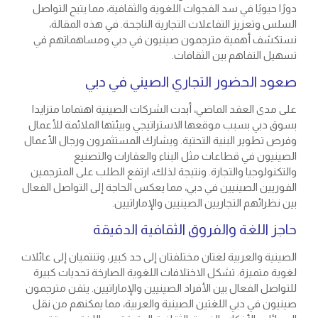
دورًا حيويًا في سد الفجوات اللغوية والثقافية، مما يتيح التواصل
السلس وتعزيز التفاعلات التجارية الناجحة. في هذه المقالة،
نستكشف أهمية مترجمون صينيون في دبي ومساهماتهم في
تسهيل التفاهم بين الثقافات.
صعود الحضور التجاري الصيني في دبي
على مدى العقد الماضي، أبدت الشركات الصينية اهتماما متزايدا
بسوق دبي بسبب موقعها الاستراتيجي وبيئتها الملائمة للأعمال
وفرص تطوير البنية التحتية. ويشارك المستثمرون ورجال الأعمال
الصينيون في قطاعات مثل البناء والعقارات والتصنيع
والتكنولوجيا والتجارة. ونتيجة لذلك، ارتفع الطلب على المترجمين
الفوريين الصينيين في دبي، مما يعكس الحاجة إلى التواصل الفعال
بين نظرائهم التجاريين الصينيين والإماراتيين.
حاجز اللغة والفروق الثقافية الدقيقة
الصينية والعربية لغتان مختلفتان إلى حد كبير، وتنتميان إلى عائلات
لغوية متميزة. تشكل الاختلافات اللغوية الصارخة تحديات كبيرة
للتواصل الفعال بين الأفراد الصينيين والإماراتيين. يتقن مترجمون
صينيون في دبي اللغتين الصينية والعربية، مما يمكنهم من نقل