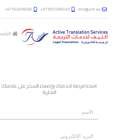
97142945585+
971501289040+
info@a4t.ae
الرئيس
جاهز؟
اتصل بنا
امنحنا فرصة لخدمتك وإضفاء السحر على علامتك
التجارية.