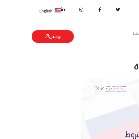
English
نا
تواصل
ة