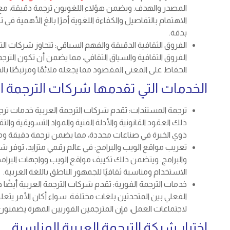
المصدر والهدف. ويضمن هؤلاء اللغويون ترجمة دقيقة، مع 
الاهتمام بالتفاصيل والكفاءة اللغوية أمرًا بالغ الأهمية في
بدقة.
الفروق الثقافية الدقيقة والفهم السياقي: تتجاوز شركات ال
الفروق الثقافية والسياق الثقافي، مما يضمن أن تكون الترج
الحفاظ على المعنى المقصود مما يجعله ملائمًا ومرتبطًا ب
الخدمات التي تقدمها شركات الترجمة ال
ترجمة المستندات: تقدم شركات الترجمة العربية خدمات ترجم
ذلك العقود القانونية والأدلة الفنية والمواد التسويقية وال
ذوي الخبرة في صناعات محددة، مما يضمن ترجمة دقيقة و
تعريب مواقع الويب والبرامج: في عالم رقمي متزايد، توفر 
والبرامج. ويتضمن ذلك تكييف مواقع الويب وواجهات البرامج
الاستخدام ومناسبة ثقافيًا للجمهور الناطق باللغة العربية.
خدمات الترجمة الفورية: تقدم شركات الترجمة العربية أيضًا 
الفعلي بين المتحدثين بلغات مختلفة. سواء أكان الأمر يتعلق ب
لاجتماعات العمل، فإن المترجمين الفوريين المهرة يضمنون
اختيار شركة الترجمة العربية المناسبة