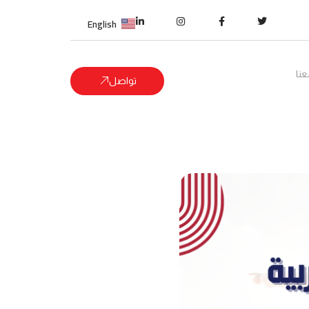
English
نا
تواصل