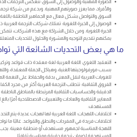
الصورة المهنية والوصول إلى السوق: تنعكس الترجمات الد
والأفراد، مما يعزز صورتهم المهنية. وبدعم من شركة ترج
السوق والتواصل بشكل فعال مع الجماهير الناطقة باللغة ا
الوصول إلى الخبرة اللغوية: تمتلك شركات الترجمة العربي
الخبرة اللغوية. ومن خلال الشراكة مع هذه الشركات، تتمكن 
يمكنهم تقديم التوجيه والمشورة والحلول للتحديات المتعلقة
ما هي بعض التحديات الشائعة التي توا
التعقيد اللغوي: اللغة العربية لغة معقدة ذات قواعد وترك
بسبب مورفولوجيتها الغنية، وهياكل الجملة المعقدة، والله
للغويات العربية لنقل المعنى بدقة والحفاظ على النغمة ال
الفروق الثقافية: تتطلب الترجمة العربية أكثر من مجرد الكفا
الدقيقة والحساسيات الثقافية المرتبطة بالمناطق الناطقة ب
المعايير الثقافية والعادات والتعبيرات الاصطلاحية أمرًا ب
المستهدف.
اختلافات اللهجات: اللغة العربية لها لهجات عديدة يتم ال
اختلافات فريدة في المفردات والنطق والقواعد. غالبًا ما تواج
اللهجة المناسبة لجمهور مستهدف أو منطقة معينة. يجب أن
المستهدفة لضمان ترجمة دقيقة ومناسبة ثقافيًا.