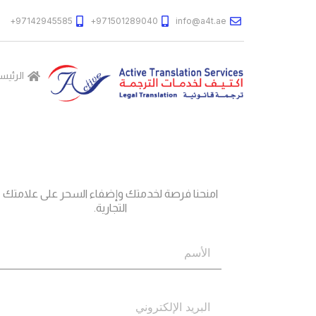
97142945585+
971501289040+
info@a4t.ae
الرئيس
جاهز؟
اتصل بنا
امنحنا فرصة لخدمتك وإضفاء السحر على علامتك
التجارية.