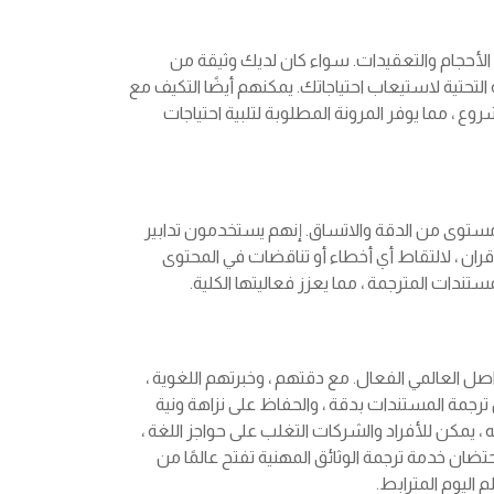
الأحجام والتعقيدات. سواء كان لديك وثيقة من
ة التحتية لاستيعاب احتياجاتك. يمكنهم أيضًا التكيف مع
روع ، مما يوفر المرونة المطلوبة لتلبية احتياجات
ستوى من الدقة والاتساق. إنهم يستخدمون تدابير
لأقران ، لالتقاط أي أخطاء أو تناقضات في المحتوى
ندات المترجمة ، مما يعزز فعاليتها الكلية.
اصل العالمي الفعال. مع دقتهم ، وخبرتهم اللغوية ،
ن ترجمة المستندات بدقة ، والحفاظ على نزاهة ونية
 يمكن للأفراد والشركات التغلب على حواجز اللغة ،
ان خدمة ترجمة الوثائق المهنية تفتح عالمًا من
اليوم المترابط.