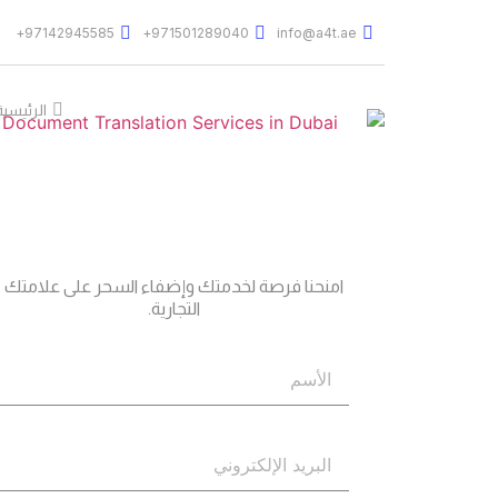
97142945585+
971501289040+
info@a4t.ae
الرئيسية
جاهز؟
اتصل بنا
امنحنا فرصة لخدمتك وإضفاء السحر على علامتك
التجارية.