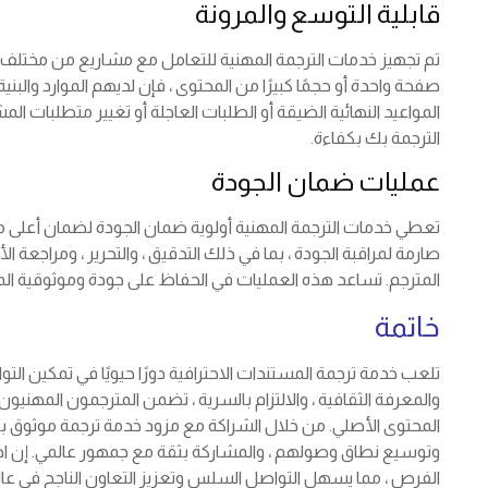
قابلية التوسع والمرونة
تم تجهيز خدمات الترجمة المهنية للتعامل مع مشاريع من مختلف 
صفحة واحدة أو حجمًا كبيرًا من المحتوى ، فإن لديهم الموارد والبني
المواعيد النهائية الضيقة أو الطلبات العاجلة أو تغيير متطلبات المش
الترجمة بك بكفاءة.
عمليات ضمان الجودة
تعطي خدمات الترجمة المهنية أولوية ضمان الجودة لضمان أعلى م
صارمة لمراقبة الجودة ، بما في ذلك التدقيق ، والتحرير ، ومراجعة ا
المترجم. تساعد هذه العمليات في الحفاظ على جودة وموثوقية المست
خاتمة
تلعب خدمة ترجمة المستندات الاحترافية دورًا حيويًا في تمكين التو
والمعرفة الثقافية ، والالتزام بالسرية ، تضمن المترجمون المهنيو
المحتوى الأصلي. من خلال الشراكة مع مزود خدمة ترجمة موثوق به ،
وتوسيع نطاق وصولهم ، والمشاركة بثقة مع جمهور عالمي. إن احتض
الفرص ، مما يسهل التواصل السلس وتعزيز التعاون الناجح في عالم 