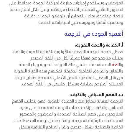
المؤهلين، ويستخدم إجراءات صارمة لمراقبة الجودة، ويحافظ على
التطوير المهني المستمر لأعضاء فريقهم. ومن خلال اختيار خدمة
ترجمة معتمدة، يمكن للعملاء أن يتوقعوا ترجمات دقيقة
ومناسبة ثقافيًا وموثوقة تلبي احتياجاتهم الخاصة.
أهمية الجودة في الترجمة
أ. الكفاءة والدقة اللغوية:
تعطي
خدمة الترجمة المعتمدة
الأولوية للكفاءة اللغوية والدقة.
يمتلك مترجموهم فهمًا عميقًا لكل من اللغة المصدر
وال
لغة
المستهدفة، بما في ذلك القواعد النحوية وبناء الجملة
والتعابير والفروق الثقافية الدقيقة. تمكنهم هذه الخبرة اللغوية
من نقل المعنى المقصود للنص الأصلي بدقة مع ضمان قراءة
المستند المترجم بطلاقة وبشكل طبيعي في اللغة الهدف.
ب. الفهم السياقي والتكيف:
الترجمة الفعالة تتجاوز مجرد الكفاءة اللغوية؛ فهو يتطلب الفهم
السياقي والتكيف. تؤكد خدمات الترجمة المعتمدة على قدرة
المترجمين على فهم الصناعة المحددة والموضوع والجمهور
المستهدف للوثيقة المترجمة. وهذا يضمن ترجمة المصطلحات
الخاصة بالصناعة بشكل صحيح، ونقل المراجع الثقافية بشكل