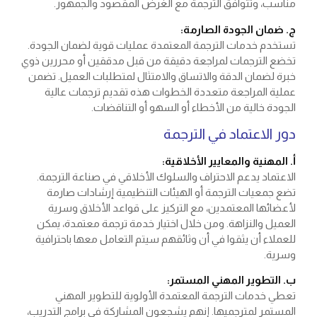
مناسب، وتتوافق الترجمة مع الغرض المقصود والجمهور.
ج. ضمان الجودة الصارمة:
تستخدم خدمات الترجمة المعتمدة عمليات قوية لضمان الجودة.
تخضع الترجمات لمراجعة دقيقة من قبل مدققين أو محررين ذوي
خبرة لضمان الدقة والاتساق والامتثال لمتطلبات العميل. تضمن
عملية المراجعة متعددة الخطوات هذه تقديم ترجمات عالية
الجودة خالية من الأخطاء أو السهو أو التناقضات.
دور الاعتماد في الترجمة
أ. المهنية والمعايير الأخلاقية:
الاعتماد يدعم الاحتراف والسلوك الأخلاقي في صناعة الترجمة.
تضع جمعيات الترجمة أو الهيئات التنظيمية إرشادات صارمة
لأعضائها المعتمدين، مع التركيز على قواعد الأخلاق وسرية
العميل والنزاهة. ومن خلال اختيار خدمة ترجمة معتمدة، يمكن
للعملاء أن يثقوا في أن وثائقهم سيتم التعامل معها باحترافية
وسرية.
ب. التطوير المهني المستمر:
تعطي خدمات الترجمة المعتمدة الأولوية للتطوير المهني
المستمر لمترجميها. إنهم يشجعون المشاركة في برامج التدريب،