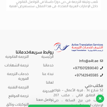
تلعب وثيقة الترجمة في دبي دورًا حاسمًا في التواصل القانوني
داخل الإمارات العربية المتحدة. في هذا المقال، سنستعرض أهمية
الترجمة
روابط سريعة
خدماتنا
الرئيسية
الترجمة القانونية
Info@a4t.ae
خدماتنا
ترجمة الشهادات
971501289040+
نبذة عنا
خدمات الترجمة
97142945585+
الفورية
لغاتنا
مكتب دبي
الترجمة التقنية
52 شارع 3c ، قرية الأعمال – بلوك
المدونة
“ب” الطابق الثاني ، مكتب 207
ترجمة المواقع
تواصل معنا
بالقرب من برج الساعة ، دبي
التوكيلات وثائق
الإمارات العربية المتحدة.