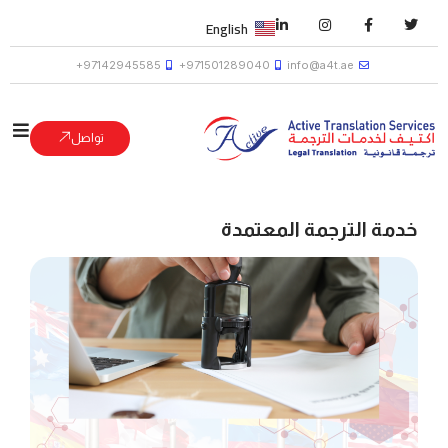
English
97142945585+
971501289040+
info@a4t.ae
تواصل
خدمة الترجمة المعتمدة