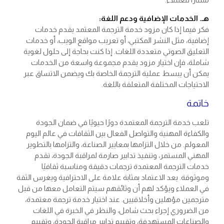
هـ. الخدمات الإضافية ودعم اللغة:
فكر فيما إذا كان مزود خدمة الترجمة المعتمد يقدم خدمات
إضافية، مثل النشر المكتبي، أو تعريب مواقع الويب، أو خدمات
التعليق الصوتي متعددة اللغات. إذا كنت بحاجة إلى حلول لغوية
شاملة، فإن اختيار مزود يقدم مجموعة واسعة من الخدمات
يمكن أن يبسط عملية الترجمة الخاصة بك ويضمن الاتساق عبر
الاحتياجات المختلفة المتعلقة باللغة.
خاتمة
تلعب
خدمة الترجمة المعتمدة
دورًا حيويًا في ضمان الجودة
والكفاءة المهنية والتواصل الفعال بين الثقافات في عالم اليوم
المعولم. من خلال التزامها بمعايير الصناعة، والتزامها بالتطوير
المهني المستمر، وتنفيذ تدابير صارمة لمراقبة الجودة، تقدم
خدمات الترجمة المعتمدة ترجمات دقيقة ومناسبة ثقافيًا
وموثوقة. يعد الاعتماد بمثابة علامة على الاحترافية ويغرس الثقة
في العملاء ويؤكد لهم أن وثائقهم سيتم التعامل معها من قبل
مترجمين مؤهلين وأخلاقيين. عند اختيار خدمة ترجمة معتمدة،
من الضروري إجراء بحث شامل، والنظر في الخبرة في اللغات
والصناعات المستهدفة، وتقييم تدابير مراقبة الجودة، وتقييم