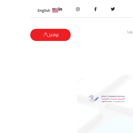
English
نا
تواصل