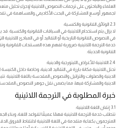
العلماء والباحثون على ترجمات النصوص اللاتينية لإجراء تحليل مت
لجمهور أوسع المشاركة في البحث الأكاديمي والمساهمة في تقدم
2.3 الوثائق القانونية والكنسية:
لا يزال يتم استخدام اللاتينية في السياقات القانونية والكنسية. قد
في النصوص القانونية التاريخية أو التقاليد أو في المبادئ اللاتينية ال
خدمة الترجمة اللاتينية ضرورية لفهم هذه المستندات القانونية 
القانونية الحديثة.
2.4 اللاتينية للأغراض الليتورجية والدينية:
تحتل اللاتينية مكانة بارزة في التقاليد الدينية، وخاصة داخل الكني
الدينية والصلوات والتراتيل والنصوص المقدسة باللغة اللاتينية. تتي
الدينية والمشاركة فيها، مما يضمن نقل جوهر النصوص المقدسة
خبرة المطلوبة في الترجمة اللاتينية
3.1 إتقان اللغة اللاتينية:
تتطلب خدمة الترجمة اللاتينية فهمًا عميقًا لقواعد اللغة، وبناء ا
المترجمون بكفاءة متقدمة في اللغة اللاتينية لالتقاط الفروق ال
وجود أساس متين في اللغة اللاتينية الكلاسيكية أمرًا حيويًا لترجم