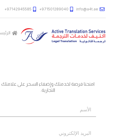
97142945585+
971501289040+
info@a4t.ae
الرئيس
جاهز؟
اتصل بنا
امنحنا فرصة لخدمتك وإضفاء السحر على علامتك
التجارية.