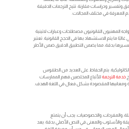
عمق وتفسير ودراسات مقارنة. تتيح الترجمات الدقيقة
 المعرفة في مختلف المجالات.
 يواجه المهنيون القانونيون مصطلحات وعبارات لاتينية
تي غالبًا ما يتم الاستشهاد بها في الحجج القانونية. تعتبر
وتفسيرها بدقة، مما يضمن التطبيق الدقيق ضمن الأطر
سة الكاثوليكية. يتم الحفاظ على العديد من الطقوس
ح
خدمة الترجمة
للأتباع المخلصين فهم الممارسات
 ومعانيها المقصودة بشكل فعال في اللغة الهدف.
لجملة، والمفردات، والخصوصيات. يجب أن يتمتع
دقيقة والأسلوب والمعنى في النص الأصلي بدقة. يعد
ة أعمال العصر الروماني، في حين أن معرفة اللغة