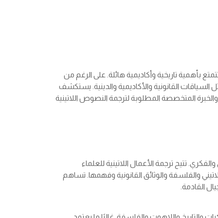
تمتع بأهمية تاريخية وأكاديمية هائلة. على الرغم من
ل السياقات القانونية والأكاديمية والدينية. يستكشف
 والخبرة المتخصصة المطلوبة لترجمة النصوص اللاتينية
الفكري. تتيح ترجمة الأعمال اللاتينية للعلماء
يني والفلسفة والوثائق القانونية وفهمها. تساهم
يال القادمة.
يات والتاريخ واللاهوت والفلسفة. غالبًا ما يعتمد