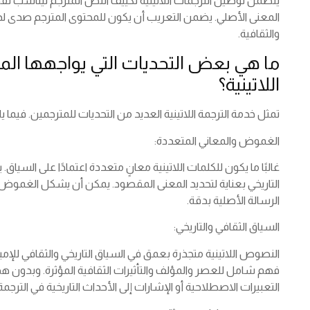
يتضمن توطين الترجمات اللاتينية تكييف النص المترجم ليناسب تف
المعنى الأصلي. يضمن التعريب أن يكون للمحتوى المترجم صدى لد
والثقافية.
ما هي بعض التحديات التي يواجهها ال
اللاتينية؟
تمثل خدمة الترجمة اللاتينية العديد من التحديات للمترجمين. فيما
الغموض والمعاني المتعددة:
غالبًا ما يكون للكلمات اللاتينية معانٍ متعددة اعتمادًا على السي
التاريخي بعناية لتحديد المعنى المقصود. يمكن أن يشكل الغموض في
الرسالة الأصلية بدقة.
السياق الثقافي والتاريخي:
النصوص اللاتينية متجذرة بعمق في السياق التاريخي والثقافي للإمبر
فهم شامل للعصر والمؤلف والتأثيرات الثقافية المؤثرة. وبدون هذه
التعبيرات الاصطلاحية أو الإشارات إلى الأحداث التاريخية في الترجمة