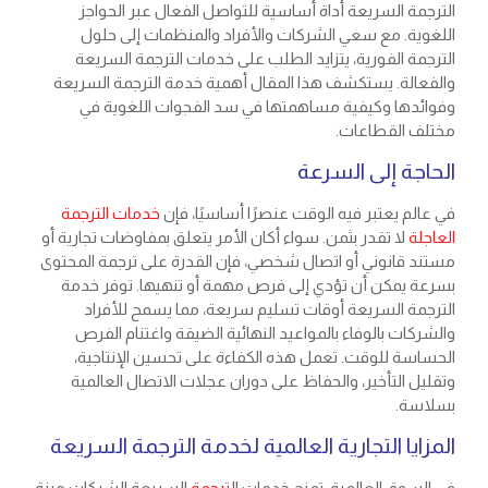
الترجمة السريعة أداة أساسية للتواصل الفعال عبر الحواجز
اللغوية. مع سعي الشركات والأفراد والمنظمات إلى حلول
الترجمة الفورية، يتزايد الطلب على خدمات الترجمة السريعة
والفعالة. يستكشف هذا المقال أهمية خدمة الترجمة السريعة
وفوائدها وكيفية مساهمتها في سد الفجوات اللغوية في
مختلف القطاعات.
الحاجة إلى السرعة
في عالم يعتبر فيه الوقت عنصرًا أساسيًا، فإن
خدمات الترجمة
العاجلة
لا تقدر بثمن. سواء أكان الأمر يتعلق بمفاوضات تجارية أو
مستند قانوني أو اتصال شخصي، فإن القدرة على ترجمة المحتوى
بسرعة يمكن أن تؤدي إلى فرص مهمة أو تنهيها. توفر خدمة
الترجمة السريعة أوقات تسليم سريعة، مما يسمح للأفراد
والشركات بالوفاء بالمواعيد النهائية الضيقة واغتنام الفرص
الحساسة للوقت. تعمل هذه الكفاءة على تحسين الإنتاجية،
وتقليل التأخير، والحفاظ على دوران عجلات الاتصال العالمية
بسلاسة.
المزايا التجارية العالمية لخدمة الترجمة السريعة
في السوق العالمية، تمنح خدمات ال
ترجمة
السريعة الشركات ميزة