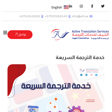
English
97142945585+
971501289040+
info@a4t.ae
تواصل
خدمة الترجمة السريعة