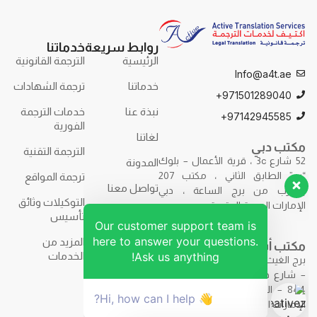
روابط سريعة
خدماتنا
الرئيسية
الترجمة القانونية
Info@a4t.ae
خدماتنا
ترجمة الشهادات
971501289040+
نبذة عنا
خدمات الترجمة
97142945585+
الفورية
لغاتنا
مكتب دبي
الترجمة التقنية
52 شارع 3c ، قرية الأعمال – بلوك
المدونة
“ب” الطابق الثاني ، مكتب 207
ترجمة المواقع
تواصل معنا
بالقرب من برج الساعة ، دبي
التوكيلات وثائق
الإمارات العربية المتحدة.
تأسيس
Our customer support team is
here to answer your questions.
المزيد من
مكتب أبوظبي
Ask us anything!
الخدمات
برج الغيث – F9R7+7H2 – برج الغيث
– شارع حمدان بن محمد – مكتب
844 – الطابق الثامن – أبوظبي –
👋 Hi, how can I help?
الإمارات العربية المتحدة