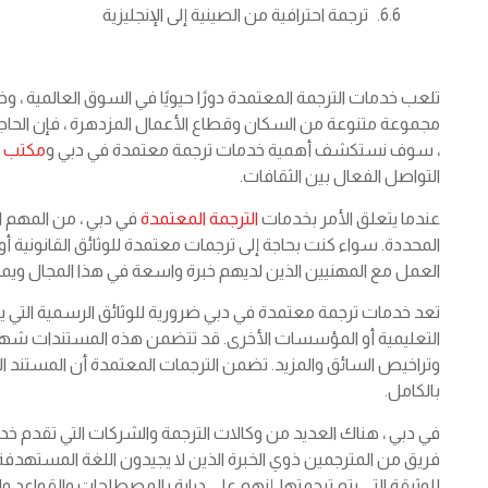
ترجمة احترافية من الصينية إلى الإنجليزية
تلعب خدمات الترجمة المعتمدة دورًا حيويًا في السوق العالمية ، 
مجموعة متنوعة من السكان وقطاع الأعمال المزدهرة ، فإن الحاج
، سوف نستكشف أهمية خدمات ترجمة معتمدة في دبي و
مكتب ال
التواصل الفعال بين الثقافات.
عندما يتعلق الأمر بخدمات
الترجمة المعتمدة
في دبي ، من المهم اخ
المحددة. سواء كنت بحاجة إلى ترجمات معتمدة للوثائق القانونية أو ا
العمل مع المهنيين الذين لديهم خبرة واسعة في هذا المجال ويمك
تعد خدمات ترجمة معتمدة في دبي ضرورية للوثائق الرسمية التي
التعليمية أو المؤسسات الأخرى. قد تتضمن هذه المستندات شهادا
وتراخيص السائق والمزيد. تضمن الترجمات المعتمدة أن المستند 
بالكامل.
في دبي ، هناك العديد من وكالات الترجمة والشركات التي تقدم 
فريق من المترجمين ذوي الخبرة الذين لا يجيدون اللغة المستهدفة
للوثيقة التي يتم ترجمتها. إنهم على دراية بالمصطلحات والقواعد وا