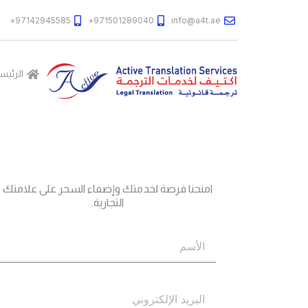
97142945585+
971501289040+
info@a4t.ae
الرئيس
جاهز؟
اتصل بنا
امنحنا فرصة لخدمتك وإضفاء السحر على علامتك
التجارية.