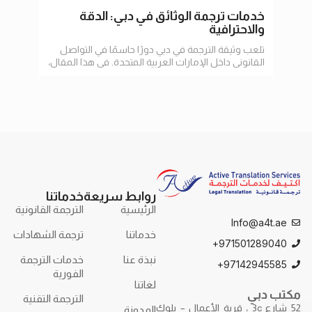
خدمات ترجمة الوثائق في دبي: الدقة
ترجم
والاحترافية
تلعب وثيقة الترجمة في دبي دورًا حاسمًا في التواصل
في عا
القانوني داخل الإمارات العربية المتحدة. في هذا المقال،
الإنت
سنستعرض أهمية الترجمة
وتسه
روابط سريعة
خدماتنا
الرئيسية
الترجمة القانونية
Info@a4t.ae
خدماتنا
ترجمة الشهادات
971501289040+
نبذة عنا
خدمات الترجمة
97142945585+
الفورية
لغاتنا
مكتب دبي
الترجمة التقنية
52 شارع 3c ، قرية الأعمال – بلوك
المدونة