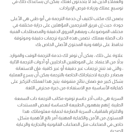
والعملاء الذين قد لا يتحدثون لغتك. يمكن أن يساعدك ذلك في
توسيع عملك وزيادة فرص الإيرادات.
يضمن لك مكتب اكتيف أن خدمة الترجمة في أبو ظبي هي الأعلى
جودة. حيث إن فريق المترجمين المؤهلين على دراية مختلفة في
مختلف الموضوعات ويفهم الفروق الدقيقة والمصطلحات الفنية
ذات الصلة بعملك. تضمن هذه الخبرة ترجمات دقيقة وموثوقة
تحافظ على نزاهة ونية المحتوى الأصلي الخاص بك.
علاوة على ذلك ، يمكن أن توفر لك خدمة الترجمة الوقت والموارد.
بدلاً من الاعتماد على الموظفين الداخليين أو أدوات الترجمة الآلية
، والتي قد تنتج ترجمات غير دقيقة أو غير كافية. فإن الاستعانة
بمصادر خارجية لاحتياجاتك الخاصة بالترجمة يمكن أن يسرع العملية
بشكل كبير مع ضمان نتائج متفوقة. يتيح هذا لعملك التركيز على
كفاءاته الأساسية مع الاستفادة من خبرة محترفي اللغة.
السرية هي جانب آخر حاسم توفره مكاتب الترجمة ذات السمعة
الطيبة. إنهم يفهمون الطبيعة الحساسة لبعض المستندات
والالتزام باتفاقيات السرية الصارمة لحماية معلوماتك. هذا
المستوى من الأمن والكفاءة المهنية أمر بالغ الأهمية بشكل
خاص في الصناعات مثل الصناعات القانونية والتجارية والرعاية
الصحية.