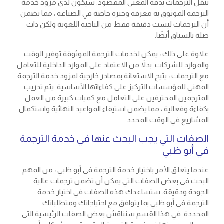
تنقل الترجمات بدقة المعنى المقصود. سيكون لدى مزود خدمة
الترجمة الموثوق به معرفة وخبرة خاصة في الصناعة ، مما يضمن
أن الترجمات ليست دقيقة فقط من الناحية اللغوية ولكن ذات
صلة بالسياق أيضًا.
علاوة على ذلك ، يمكن لخدمات الترجمة الموثوقة توفير الوقت
والموارد للشركات. بدلاً من الاعتماد على الموارد الداخلية للتعامل
مع الترجمات ، يتيح الاستعانة بمصادر خارجية لمزود خدمة الترجمة
المهني للمؤسسات التركيز على كفاءاتها الأساسية. يتم تدريب
المترجمين المحترفين على التعامل مع كميات كبيرة من العمل
بكفاءة وفعالية ، مما يضمن استيفاء المواعيد النهائية واستكمال
المشاريع في الوقت المحدد.
الصفات التي يجب البحث عنها في خدمة الترجمة
في أبو ظبي
عندما يتعلق الأمر باختيار خدمة الترجمة في أبو ظبي ، من المهم
البحث في بعض الصفات التي يمكن أن تضمن ترجمات عالية
الجودة ودقيقة. ستساعدك هذه الصفات في اختيار خدمة
الترجمة في أبو ظبي بما يتوافق مع احتياجاتك ومتطلباتك
المحددة. في هذا القسم سنناقش بعض الصفات الرئيسية التي