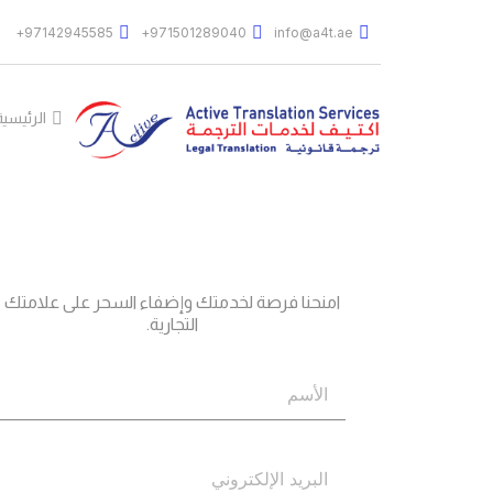
97142945585+
971501289040+
info@a4t.ae
الرئيسية
جاهز؟
اتصل بنا
امنحنا فرصة لخدمتك وإضفاء السحر على علامتك
التجارية.