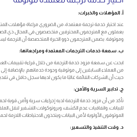
أ. المؤهلات والخبرات:
عند اختيار خدمة ترجمة معتمدة، من الضروري مراعاة مؤهلات الم
يعملون مع المترجمون المحترفين متخصصون في المجال ذي الص
وموثوقة. يضمن المترجمون ذوو الخبرة المتخصصة أن الترجمة ليس
ب. سمعة خدمات الترجمات المعتمدة ومراجعاتها:
ابحث عن سمعة مزود خدمة الترجمة من خلال قراءة تقييمات العملا
من العملاء السابقين إلى موثوقية وجودة خدماتهم. بالإضافة إلى
حيث أن الشركات القائمة غالبًا ما يكون لديها سجل حافل في تقديم
ج. تدابير السرية والأمن:
تأكد من أن مزود خدمة الترجمة لديه إجراءات سرية وأمن قوية لح
للبيانات، واتفاقيات عدم الكشف، وبروتوكولات التشفير لنقل المل
الموثوقون الأولوية لأمن البيانات ويتخذون الاحتياطات اللازمة لح
د. وقت التنفيذ والتسعير: