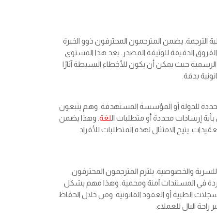
ة الترجمة. يضمن المترجمون المحترفون ذوو الخبرة
لفروق الدقيقة للوثيقة المصدر. يعد هذا المستوى
و الرسمية حيث يمكن أن يكون للأخطاء البسيطة آثارًا
نونية بدقة.
المحددة للدولة أو المؤسسة المستهدفة. وهم يتبعون
 بأية إرشادات محددة أو متطلبات ال
لغة
. وهذا يضمن
يدات. يتيح الامتثال لهذه المتطلبات للأفراد
ة للسرية والخصوصية. يلتزم المترجمون المحترفون
اردة في المستندات آمنة ومحمية. وهذا مهم بشكل
ات الطبية أو العقود القانونية. ومن خلال الحفاظ
راحة البال للعملاء.