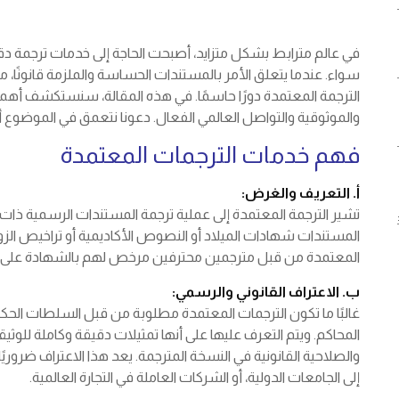
في عالم مترابط بشكل متزايد، أصبحت الحاجة إلى خدمات ترجمة دقيقة
سواء. عندما يتعلق الأمر بالمستندات الحساسة والملزمة قانونًا، 
الترجمة المعتمدة دورًا حاسمًا. في هذه المقالة، سنستكشف أه
والموثوقية والتواصل العالمي الفعال. دعونا نتعمق في الموضوع أك
فهم خدمات الترجمات المعتمدة
أ. التعريف والغرض:
تشير الترجمة المعتمدة إلى عملية ترجمة المستندات الرسمية ذات ا
المستندات شهادات الميلاد أو النصوص الأكاديمية أو تراخيص الزو
المعتمدة من قبل مترجمين محترفين مرخص لهم بالشهادة على دقة
ب. الاعتراف القانوني والرسمي:
غالبًا ما تكون الترجمات المعتمدة مطلوبة من قبل السلطات الحكو
المحاكم. ويتم التعرف عليها على أنها تمثيلات دقيقة وكاملة للوث
والصلاحية القانونية في النسخة المترجمة. يعد هذا الاعتراف ضروريً
إلى الجامعات الدولية، أو الشركات العاملة في التجارة العالمية.