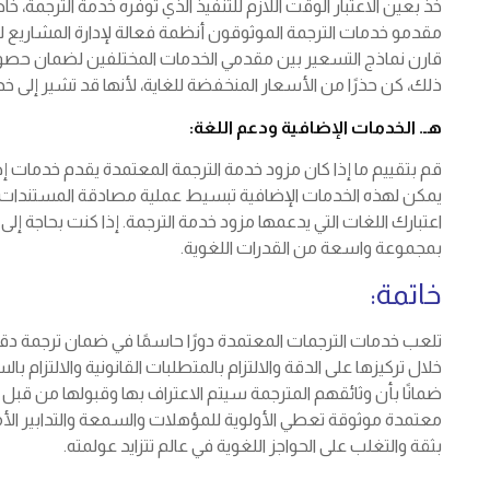
خذ بعين الاعتبار الوقت اللازم للتنفيذ الذي توفره خدمة الترجمة، خ
مقدمو خدمات الترجمة الموثوقون أنظمة فعالة لإدارة المشاريع لتس
قارن نماذج التسعير بين مقدمي الخدمات المختلفين لضمان حصو
ذلك، كن حذرًا من الأسعار المنخفضة للغاية، لأنها قد تشير إلى 
هـ. الخدمات الإضافية ودعم اللغة:
قم بتقييم ما إذا كان مزود خدمة الترجمة المعتمدة يقدم خدمات إض
يمكن لهذه الخدمات الإضافية تبسيط عملية مصادقة المستندات و
اعتبارك اللغات التي يدعمها مزود خدمة الترجمة. إذا كنت بحاجة إل
بمجموعة واسعة من القدرات اللغوية.
خاتمة:
تلعب خدمات الترجمات المعتمدة دورًا حاسمًا في ضمان ترجمة دقيقة
خلال تركيزها على الدقة والالتزام بالمتطلبات القانونية والالتزام ب
ضمانًا بأن وثائقهم المترجمة سيتم الاعتراف بها وقبولها من قبل
معتمدة موثوقة تعطي الأولوية للمؤهلات والسمعة والتدابير الأ
بثقة والتغلب على الحواجز اللغوية في عالم تتزايد عولمته.