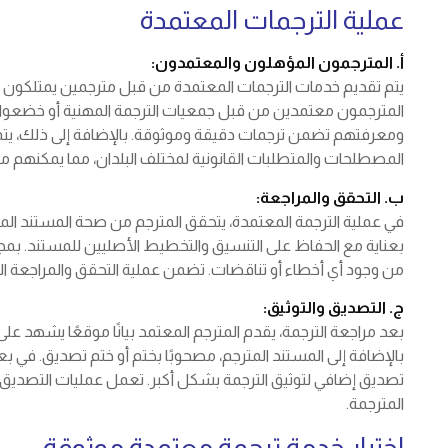
عملية الترجمات المعتمدة
أ. المترجمون المؤهلون والمعتمدون:
يتم تقديم خدمات الترجمات المعتمدة من قبل مترجمين يمتلكون الم
المترجمون معتمدين من قبل جمعيات الترجمة المهنية أو خضعوا ل
ومعرفتهم تضمن ترجمات دقيقة وموثوقة. بالإضافة إلى ذلك، يتم
المصطلحات والمتطلبات القانونية لمختلف البلدان، مما يمكنهم من 
ب. التحقق والمراجعة:
في عملية الترجمة المعتمدة، يتحقق المترجم من صحة المستند ا
بعناية مع الحفاظ على التنسيق والتخطيط الأصليين للمستند. بمجرد
من وجود أي أخطاء أو تناقضات. تضمن عملية التحقق والمراجعة الد
ج. التصديق والتوثيق:
بعد مراجعة الترجمة، يقدم المترجم المعتمد بيانًا موقعًا يشهد على دق
بالإضافة إلى المستند المترجم، مصحوبًا بختم أو ختم تصديق. في ب
تصديق إضافي لتوثيق الترجمة بشكل أكبر. تعمل عمليات التصديق و
المترجمة.
اختيار خدمة ترجمة معتمدة موثوقة