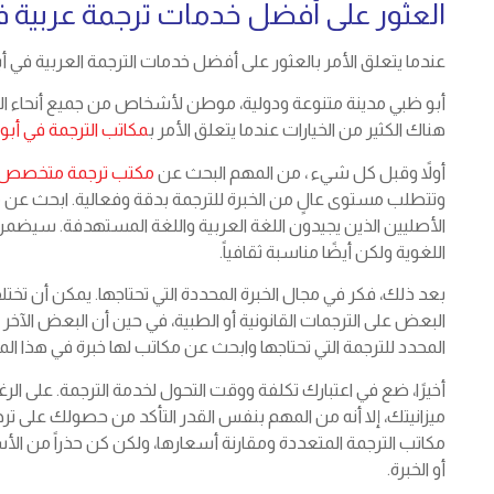
العثور على أفضل خدمات ترجمة عربية ف
عندما يتعلق الأمر بالعثور على أفضل خدمات الترجمة العربية في 
أبو ظبي مدينة متنوعة ودولية، موطن لأشخاص من جميع أنحاء ال
هناك الكثير من الخيارات عندما يتعلق الأمر ب
مكاتب الترجمة في أب
أولاً وقبل كل شيء ، من المهم البحث عن
مكتب ترجمة متخصص با
وتتطلب مستوى عالٍ من الخبرة للترجمة بدقة وفعالية. ابحث عن م
الأصليين الذين يجيدون اللغة العربية واللغة المستهدفة. سيضم
اللغوية ولكن أيضًا مناسبة ثقافياً.
بعد ذلك، فكر في مجال الخبرة المحددة التي تحتاجها. يمكن أن تختلف
البعض على الترجمات القانونية أو الطبية، في حين أن البعض الآخر ق
المحدد للترجمة التي تحتاجها وابحث عن مكاتب لها خبرة في هذا الم
أخيرًا، ضع في اعتبارك تكلفة ووقت التحول لخدمة الترجمة. على ال
ميزانيتك، إلا أنه من المهم بنفس القدر التأكد من حصولك على تر
مكاتب الترجمة المتعددة ومقارنة أسعارها، ولكن كن حذراً من ال
أو الخبرة.