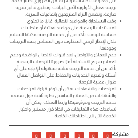
على معلومات حساسة وسرية. من الضروري اختيار خدمة
ترجمة تعطي الأولوية لأمن البيانات، وتطبق تدابير سرية
صارمة، وتضمن التزام المترجمين باتفاقيات السرية.
وقت الاستجابة والمواعيد النهائية: غالبًا ما تحتوي
المستندات الرسمية على مواعيد نهائية أو متطلبات
حساسة للوقت. تأكد من أن خدمة الترجمة يمكنها التسليم
خلال الإطار الزمني المطلوب دون المساس بدقة الترجمات
وجودتها.
دعم العملاء والتواصل: تعد قنوات الاتصال الواضحة ودعم
العملاء سريع الاستجابة أمرًا ضروريًا للترجمات الرسمية.
تأكد من أن خدمة الترجمة متاحة بسهولة للإجابة على أي
أسئلة وتقديم التحديثات والحفاظ على التواصل الفعال
طوال عملية الترجمة.
المراجعات والشهادات: يمكن أن توفر قراءة المراجعات
والشهادات من العملاء السابقين نظرة ثاقبة حول سمعة
خدمة الترجمة وموثوقيتها ورضا العملاء. يمكن أن
تساعدك هذه التعليقات في اتخاذ قرار مستنير واختيار
الخدمة التي تلبي احتياجاتك الخاصة.
مشاركة: