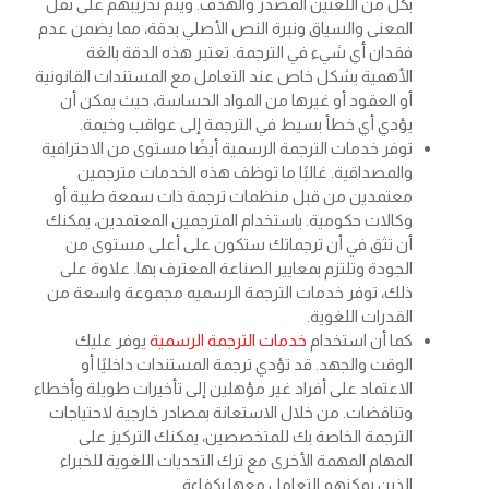
بكل من اللغتين المصدر والهدف. ويتم تدريبهم على نقل
المعنى والسياق ونبرة النص الأصلي بدقة، مما يضمن عدم
فقدان أي شيء في الترجمة. تعتبر هذه الدقة بالغة
الأهمية بشكل خاص عند التعامل مع المستندات القانونية
أو العقود أو غيرها من المواد الحساسة، حيث يمكن أن
يؤدي أي خطأ بسيط في الترجمة إلى عواقب وخيمة.
توفر خدمات الترجمة الرسمية أيضًا مستوى من الاحترافية
والمصداقية. غالبًا ما توظف هذه الخدمات مترجمين
معتمدين من قبل منظمات ترجمة ذات سمعة طيبة أو
وكالات حكومية. باستخدام المترجمين المعتمدين، يمكنك
أن تثق في أن ترجماتك ستكون على أعلى مستوى من
الجودة وتلتزم بمعايير الصناعة المعترف بها. علاوة على
ذلك، توفر خدمات الترجمة الرسميه مجموعة واسعة من
القدرات اللغوية.
كما أن استخدام
خدمات الترجمة الرسمية
يوفر عليك
الوقت والجهد. قد تؤدي ترجمة المستندات داخليًا أو
الاعتماد على أفراد غير مؤهلين إلى تأخيرات طويلة وأخطاء
وتناقضات. من خلال الاستعانة بمصادر خارجية لاحتياجات
الترجمة الخاصة بك للمتخصصين، يمكنك التركيز على
المهام المهمة الأخرى مع ترك التحديات اللغوية للخبراء
الذين يمكنهم التعامل معها بكفاءة.