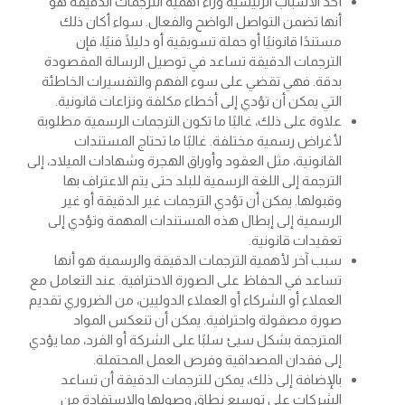
أحد الأسباب الرئيسية وراء أهمية الترجمات الدقيقة هو
أنها تضمن التواصل الواضح والفعال. سواء أكان ذلك
مستندًا قانونيًا أو حملة تسويقية أو دليلًا فنيًا، فإن
الترجمات الدقيقة تساعد في توصيل الرسالة المقصودة
بدقة. فهي تقضي على سوء الفهم والتفسيرات الخاطئة
التي يمكن أن تؤدي إلى أخطاء مكلفة ونزاعات قانونية.
علاوة على ذلك، غالبًا ما تكون الترجمات الرسمية مطلوبة
لأغراض رسمية مختلفة. غالبًا ما تحتاج المستندات
القانونية، مثل العقود وأوراق الهجرة وشهادات الميلاد، إلى
الترجمة إلى اللغة الرسمية للبلد حتى يتم الاعتراف بها
وقبولها. يمكن أن تؤدي الترجمات غير الدقيقة أو غير
الرسمية إلى إبطال هذه المستندات المهمة وتؤدي إلى
تعقيدات قانونية.
سبب آخر لأهمية الترجمات الدقيقة والرسمية هو أنها
تساعد في الحفاظ على الصورة الاحترافية. عند التعامل مع
العملاء أو الشركاء أو العملاء الدوليين، من الضروري تقديم
صورة مصقولة واحترافية. يمكن أن تنعكس المواد
المترجمة بشكل سيئ سلبًا على الشركة أو الفرد، مما يؤدي
إلى فقدان المصداقية وفرص العمل المحتملة.
بالإضافة إلى ذلك، يمكن للترجمات الدقيقة أن تساعد
الشركات على توسيع نطاق وصولها والاستفادة من