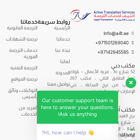
روابط سريعة
خدماتنا
الرئيسية
الترجمة القانونية
Info@a4t.ae
خدماتنا
ترجمة الشهادات
971501289040+
نبذة عنا
خدمات الترجمة
97142945585+
الفورية
لغاتنا
مكتب دبي
الترجمة التقنية
52 شارع 3c ، قرية الأعمال – بلوك
المدونة
“ب” الطابق الثاني ، مكتب 207
ترجمة المواقع
تواصل معنا
بالقرب من برج الساعة ، دبي
التوكيلات وثائق
الإمارات العربية المتحدة.
تأسيس
Our customer support team is
here to answer your questions.
المزيد من
مكتب أبوظبي
Ask us anything!
الخدمات
برج الغيث – F9R7+7H2 – برج الغيث
– شارع حمدان بن محمد – مكتب
844 – الطابق الثامن – أبوظبي –
👋 Hi, how can I help?
الإمارات العربية المتحدة