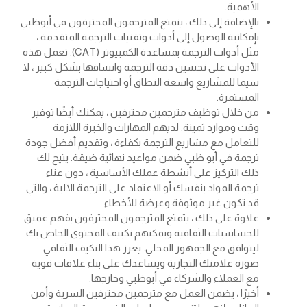
الأهمية.
بالإضافة إلى ذلك ، يتمتع المترجمون المحترفون في أبوظبي
بإمكانية الوصول إلى أدوات وتقنيات الترجمة المتقدمة ،
مثل أدوات الترجمة بمساعدة الكمبيوتر (CAT). تعمل هذه
الأدوات على تحسين دقة الترجمة واتساقها بشكل كبير ، لا
سيما للمشاريع واسعة النطاق أو احتياجات الترجمة
المستمرة.
من خلال توظيف مترجمين محترفين ، يمكنك أيضًا توفير
وقت وموارد ثمينة. لديهم المهارات والخبرة اللازمة
للتعامل مع مشاريع الترجمة بكفاءة ، وتقديم أفضل جودة
ترجمة في أبو ظبي ضمن مواعيد نهائية ضيقة. يتيح لك
ذلك التركيز على أنشطة عملك الأساسية ، دون عناء
ترجمة المواد بنفسك أو الاعتماد على الترجمة الآلية ، والتي
قد تكون غير موثوقة وعرضة للأخطاء.
علاوة على ذلك ، يتمتع المترجمون المحترفون بفهم عميق
للحساسيات الثقافية ويمكنهم تكييف المحتوى الخاص بك
ليتوافق مع الجمهور المحلي. يعزز هذا التكيف الثقافي
صورة علامتك التجارية ويساعدك على بناء علاقات قوية
مع العملاء والشركاء في أبوظبي وخارجها.
أخيرًا ، يضمن العمل مع مترجمين محترفين السرية وأمن