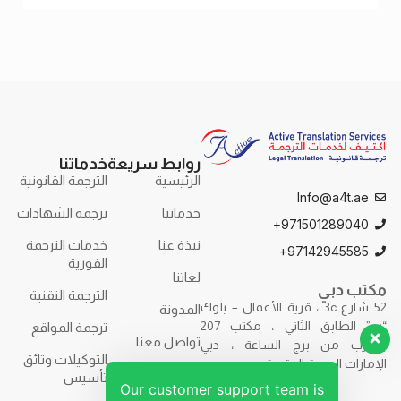
الترجمة
روابط سريعة
خدماتنا
الرئيسية
الترجمة القانونية
Info@a4t.ae
خدماتنا
ترجمة الشهادات
971501289040+
نبذة عنا
خدمات الترجمة
97142945585+
الفورية
لغاتنا
مكتب دبي
الترجمة التقنية
52 شارع 3c ، قرية الأعمال – بلوك
المدونة
“ب” الطابق الثاني ، مكتب 207
ترجمة المواقع
تواصل معنا
بالقرب من برج الساعة ، دبي
التوكيلات وثائق
الإمارات العربية المتحدة.
تأسيس
Our customer support team is