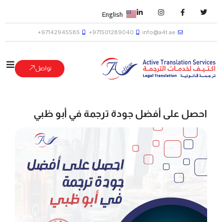
English
97142945585+
971501289040+
info@a4t.ae
تواصل
احصل على أفضل جودة ترجمة في أبو ظبي