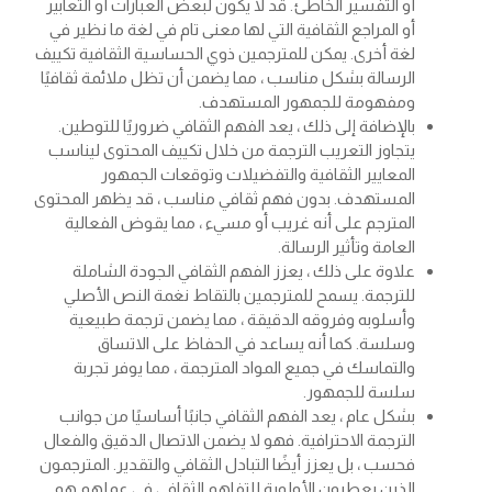
أو التفسير الخاطئ. قد لا يكون لبعض العبارات أو التعابير
أو المراجع الثقافية التي لها معنى تام في لغة ما نظير في
لغة أخرى. يمكن للمترجمين ذوي الحساسية الثقافية تكييف
الرسالة بشكل مناسب ، مما يضمن أن تظل ملائمة ثقافيًا
ومفهومة للجمهور المستهدف.
بالإضافة إلى ذلك ، يعد الفهم الثقافي ضروريًا للتوطين.
يتجاوز التعريب الترجمة من خلال تكييف المحتوى ليناسب
المعايير الثقافية والتفضيلات وتوقعات الجمهور
المستهدف. بدون فهم ثقافي مناسب ، قد يظهر المحتوى
المترجم على أنه غريب أو مسيء ، مما يقوض الفعالية
العامة وتأثير الرسالة.
علاوة على ذلك ، يعزز الفهم الثقافي الجودة الشاملة
للترجمة. يسمح للمترجمين بالتقاط نغمة النص الأصلي
وأسلوبه وفروقه الدقيقة ، مما يضمن ترجمة طبيعية
وسلسة. كما أنه يساعد في الحفاظ على الاتساق
والتماسك في جميع المواد المترجمة ، مما يوفر تجربة
سلسة للجمهور.
بشكل عام ، يعد الفهم الثقافي جانبًا أساسيًا من جوانب
الترجمة الاحترافية. فهو لا يضمن الاتصال الدقيق والفعال
فحسب ، بل يعزز أيضًا التبادل الثقافي والتقدير. المترجمون
الذين يعطيون الأولوية للتفاهم الثقافي في عملهم هم