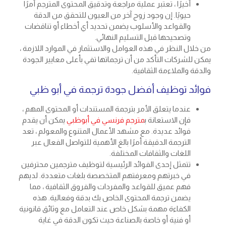
أخيرًا ، تعتبر عملية مراجعة وتدقيق المحتوى المترجم أمرًا
حيويًا. إن وجود زوج آخر من العيون للتحقق من الدقة
والقواعد والأسلوب يضمن تحديد أي أخطاء أو تناقضات
وتصحيحها قبل التسليم النهائي.
من خلال النظر في هذه العوامل والاستثمار في الموارد اللازمة ،
يمكن للشركات التأكد من أن ترجماتها تفي بأعلى معايير الجودة
والدقة والملاءمة الثقافية.
فوائد توظيف أفضل جودة ترجمة في أبو ظبي
عندما يتعلق الأمر بترجمة المستندات أو المحتوى المهم ،
فإن الاستعانة ب
مترجم فرنسي في أبوظبي
يمكن أن يقدم
فوائد عديدة. مع مشهد الأعمال المتنوع والمعولم ، تعد
الترجمة الدقيقة أمرًا بالغ الأهمية للتواصل الفعال عبر
اللغات والثقافات المختلفة.
تتمثل إحدى الفوائد الرئيسية لتوظيف مترجمين محترفين
في خبرتهم ومعرفتهم المتخصصة بلغات متعددة. لديهم
فهم عميق للقواعد والمفردات والفروق الثقافية ، مما
يضمن ترجمة المحتوى الخاص بك بدقة وفعالية. هذه
الكفاءة مهمة بشكل خاص عند التعامل مع وثائق قانونية
أو فنية أو خاصة بالصناعة حيث تكون الدقة في غاية