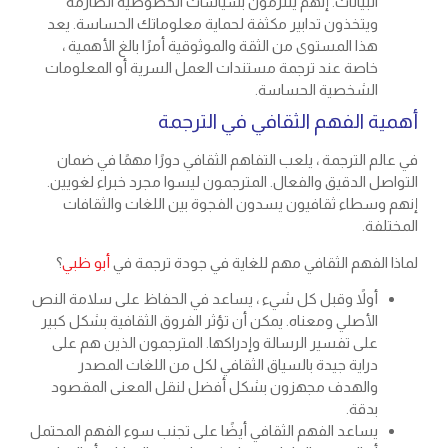
البيانات. إنهم يلتزمون بسياسات الخصوصية الصارمة
ويتخذون تدابير مكثفة لحماية معلوماتك الحساسة. يعد
هذا المستوى من الثقة والموثوقية أمرًا بالغ الأهمية ،
خاصة عند ترجمة مستندات العمل السرية أو المعلومات
الشخصية الحساسة.
أهمية الفهم الثقافي في الترجمة
في عالم الترجمة ، يلعب التفاهم الثقافي دورًا مهمًا في ضمان
التواصل الدقيق والفعال. المترجمون ليسوا مجرد خبراء لغويين.
إنهم وسطاء ثقافيون يسدون الفجوة بين اللغات والثقافات
المختلفة.
لماذا الفهم الثقافي مهم للغاية في جودة ترجمة في
أبو ظبي
؟
أولاً وقبل كل شيء ، يساعد في الحفاظ على سلامة النص
الأصلي ومعناه. يمكن أن تؤثر الفروق الثقافية بشكل كبير
على تفسير الرسالة وإدراكها. المترجمون الذين هم على
دراية جيدة بالسياق الثقافي لكل من اللغات المصدر
والهدف مجهزون بشكل أفضل لنقل المعنى المقصود
بدقة.
يساعد الفهم الثقافي أيضًا على تجنب سوء الفهم المحتمل