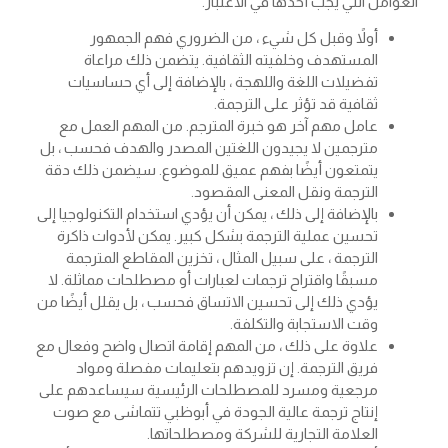
العوامل التي يجب أخذها في الاعتبار.
أولاً وقبل كل شيء ، من الضروري فهم الجمهور
المستهدف وخلفيته الثقافية. يتضمن ذلك مراعاة
تفضيلات اللغة واللهجة ، بالإضافة إلى أي حساسيات
ثقافية قد تؤثر على الترجمة.
عامل مهم آخر هو خبرة المترجم. من المهم العمل مع
مترجمين لا يجيدون اللغتين المصدر والهدف فحسب ، بل
يتمتعون أيضًا بفهم عميق للموضوع. سيضمن ذلك دقة
الترجمة ونقل المعنى المقصود.
بالإضافة إلى ذلك ، يمكن أن يؤدي استخدام التكنولوجيا إلى
تحسين عملية الترجمة بشكل كبير. يمكن لأدوات ذاكرة
الترجمة ، على سبيل المثال ، تخزين المقاطع المترجمة
مسبقًا واقتراح ترجمات لعبارات أو مصطلحات مماثلة. لا
يؤدي ذلك إلى تحسين الاتساق فحسب ، بل يقلل أيضًا من
وقت الاستجابة والتكلفة.
علاوة على ذلك ، من المهم إقامة اتصال واضح وفعال مع
فريق الترجمة. إن تزويدهم بتعليمات مفصلة ومواد
مرجعية ومسرد للمصطلحات الرئيسية سيساعدهم على
إنتاج ترجمة عالية الجودة في أبوظبي تتماشى مع صوت
العلامة التجارية للشركة ومصطلحاتها.