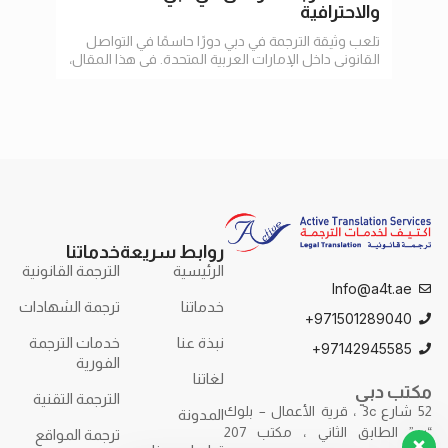
والاحترافية
تلعب وثيقة الترجمة في دبي دورًا حاسمًا في التواصل
في عا
القانوني داخل الإمارات العربية المتحدة. في هذا المقال،
الإنت
سنستعرض أهمية الترجمة
وتسه
روابط سريعة
خدماتنا
الرئيسية
الترجمة القانونية
Info@a4t.ae
خدماتنا
ترجمة الشهادات
971501289040+
نبذة عنا
خدمات الترجمة
97142945585+
الفورية
لغاتنا
مكتب دبي
الترجمة التقنية
52 شارع 3c ، قرية الأعمال – بلوك
المدونة
“ب” الطابق الثاني ، مكتب 207
ترجمة المواقع