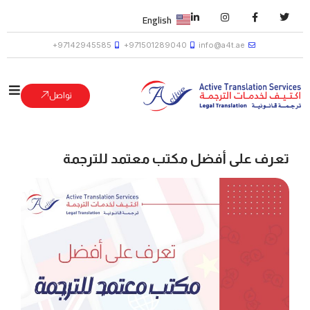
English
97142945585+
971501289040+
info@a4t.ae
تواصل
تعرف على أفضل مكتب معتمد للترجمة