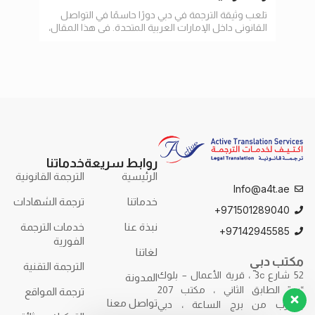
تلعب وثيقة الترجمة في دبي دورًا حاسمًا في التواصل
في عا
القانوني داخل الإمارات العربية المتحدة. في هذا المقال،
الإنت
سنستعرض أهمية الترجمة
وتسه
روابط سريعة
خدماتنا
الرئيسية
الترجمة القانونية
Info@a4t.ae
خدماتنا
ترجمة الشهادات
971501289040+
نبذة عنا
خدمات الترجمة
97142945585+
الفورية
لغاتنا
مكتب دبي
الترجمة التقنية
52 شارع 3c ، قرية الأعمال – بلوك
المدونة
“ب” الطابق الثاني ، مكتب 207
ترجمة المواقع
تواصل معنا
بالقرب من برج الساعة ، دبي