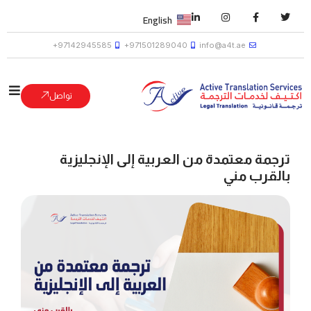
English
97142945585+
971501289040+
info@a4t.ae
تواصل
ترجمة معتمدة من العربية إلى الإنجليزية
بالقرب مني