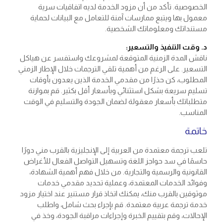
الخصوصية. تأكد من أن مزود الخدمة لديه اتفاقيات سرية
معمول بها ويتبع ممارسات آمنة للتعامل مع البيانات لحماية
مستنداتك ومعلوماتك الشخصية.
د. وقت التنفيذ والتسعير:
ناقش المدة الزمنية المتوقعة لمشروعك واستفسر عن هياكل
التسعير. على الرغم من أهمية تلقي الترجمات خلال الإطار الزمني
المطلوب، كن حذرًا من مقدمي الخدمة الذين يعدون بأوقات
تسليم سريعة بشكل استثنائي وبأسعار أقل بكثير. قم بموازنة
متطلباتك بأسعار معقولة لضمان الجودة والتسليم في الوقت
المناسب.
خاتمة
تلعب ترجمة معتمدة من العربية إلى الإنجليزية بالقرب مني دورًا
حاسمًا في سد حواجز اللغة وتسهيل التواصل الفعال للأغراض
القانونية والرسمية والتجارية. من خلال فهم أهمية الشهادة،
وفوائد الخدمات المعتمدة، وعملية تحديد مقدمي خدمات
موثوقين بالقرب منك، يمكنك اتخاذ قرار مستنير عند اختيار مزود
خدمة ترجمة عربية معتمدة. قم بإجراء بحث شامل، واطلب
الإحالات، وقم بتقييم الخبرة وإجراءات مراقبة الجودة، وخذ في