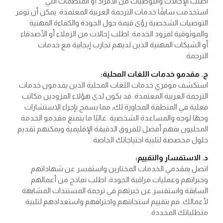
اطلب الإحالات والتوصيات من الأفراد أو المنظمات التي
استخدمت سابقًا خدمات الترجمة العربية المعتمدة. يمكن أن توفر
التوصيات الشخصية رؤى قيمة حول الجودة والكفاءة المهنية
والموثوقية لمزود الخدمة. اطلب إحالات من الزملاء أو الأصدقاء
أو الشبكات المهنية الذين لديهم تجارب إيجابية مع خدمات
الترجمة.
ج. مقدمو خدمات اللغات المحلية:
استكشف موفري خدمات اللغات المحلية الذين يقدمون خدمات
الترجمة العربية المعتمدة. قد يكون لدى هؤلاء المزودين مكاتب
فعلية في المنطقة المجاورة لك، مما يسمح بإجراء الاستشارات
وجهًا لوجه والمساعدة الشخصية. غالبًا ما يتمتع مقدمو الخدمة
المحليون بفهم أفضل للفروق الدقيقة الإقليمية ويمكنهم تقديم
حلول مخصصة لتلبية احتياجاتك الخاصة.
د. الاستفسار والتقييم:
اتصل بمقدمي الخدمات المختارين واستفسر عن شهاداتهم
وخبراتهم وعمليات مراقبة الجودة. اطلب نماذج من أعمالهم
السابقة واستفسر عن خبرتهم في ترجمة المستندات المشابهة
لأعمالك. قم بتقييم استجابتهم واحترافهم واستعدادهم لتلبية
متطلباتك المحددة.