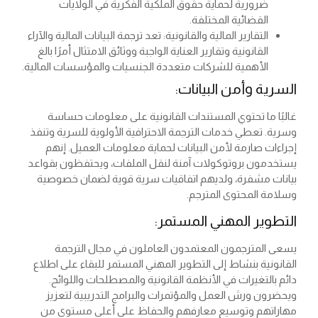
ضرورية لحماية حقوق الملكية الفكرية في الولايات
القضائية المختلفة.
التقارير المالية والقانونية: تعد ترجمة البيانات المالية والآراء
القانونية وتقارير العناية الواجبة ووثائق الامتثال أمرًا بالغ
الأهمية للشركات متعددة الجنسيات والمؤسسات المالية.
السرية وأمن البيانات:
غالبًا ما تحتوي المستندات القانونية على معلومات حساسة
وسرية. تعطي خدمات الترجمة الاحترافية الأولوية للسرية وتنفذ
إجراءات صارمة لأمن البيانات لحماية معلومات العميل. إنهم
يستخدمون بروتوكولات آمنة لنقل الملفات، ويحتفظون بقواعد
بيانات مشفرة، ولديهم اتفاقيات سرية قوية لضمان خصوصية
وسلامة المحتوى المترجم.
التطوير المهني المستمر:
يسعى المترجمون المعتمدون العاملون في مجال الترجمة
القانونية بنشاط إلى التطوير المهني المستمر للبقاء على اطلاع
دائم بالتغيرات في الأنظمة القانونية والمصطلحات واللوائح.
ويحضرون ورش العمل والمؤتمرات والبرامج التدريبية لتعزيز
مهاراتهم وتوسيع معارفهم والحفاظ على أعلى مستوى من