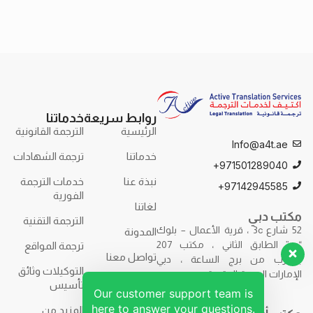
روابط سريعة
خدماتنا
الرئيسية
الترجمة القانونية
Info@a4t.ae
خدماتنا
ترجمة الشهادات
971501289040+
نبذة عنا
خدمات الترجمة
97142945585+
الفورية
لغاتنا
مكتب دبي
الترجمة التقنية
52 شارع 3c ، قرية الأعمال – بلوك
المدونة
“ب” الطابق الثاني ، مكتب 207
ترجمة المواقع
تواصل معنا
بالقرب من برج الساعة ، دبي
التوكيلات وثائق
الإمارات العربية المتحدة.
تأسيس
Our customer support team is
here to answer your questions.
المزيد من