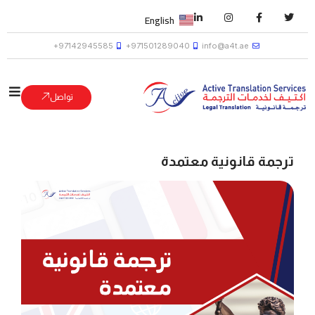
English
97142945585+
971501289040+
info@a4t.ae
تواصل
ترجمة قانونية معتمدة