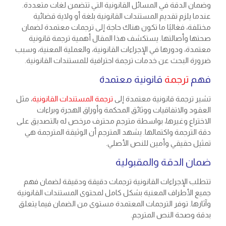
وضمان الدقة في المسائل القانونية التي تتضمن لغات متعددة.
عندما يلزم تقديم المستندات القانونية بلغة أو ولاية قضائية
مختلفة، فغالبًا ما تكون هناك حاجة إلى ترجمات معتمدة لضمان
صحتها وأصالتها. يستكشف هذا المقال أهمية
ترجمة قانونية
معتمدة
، ودورها في الإجراءات القانونية، والعملية المعنية، وسبب
ضرورة البحث عن خدمات ترجمة احترافية للمستندات القانونية.
فهم
ترجمة
قانونية معتمدة
تشير
ترجمة قانونية معتمدة
إلى
ترجمة المستندات القانونية
، مثل
العقود والاتفاقيات ووثائق المحكمة وأوراق الهجرة وبراءات
الاختراع وغيرها، بواسطة مترجم محترف مرخص له بالتصديق على
دقة الترجمة واكتمالها. يشهد المترجم أن الوثيقة المترجمة هي
تمثيل حقيقي وأمين للنص الأصلي.
ضمان الدقة والمقبولية
تتطلب الإجراءات القانونية ترجمات دقيقة ودقيقة لضمان فهم
جميع الأطراف المعنية بشكل كامل لمحتوى المستندات القانونية
وآثارها. توفر الترجمات المعتمدة مستوى من الضمان فيما يتعلق
بدقة وصحة النص المترجم.