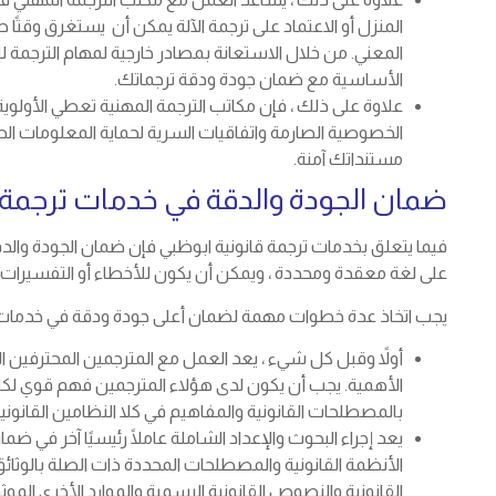
المنزل أو الاعتماد على ترجمة الآلة يمكن أن يستغرق وقتًا
المعني. من خلال الاستعانة بمصادر خارجية لمهام الترجمة ل
الأساسية مع ضمان جودة ودقة ترجماتك.
علاوة على ذلك ، فإن مكاتب الترجمة المهنية تعطي الأولوية
الخصوصية الصارمة واتفاقيات السرية لحماية المعلومات الح
مستنداتك آمنة.
ضمان الجودة والدقة في خدمات ترجمة ق
فيما يتعلق بخدمات ترجمة قانونية ابوظبي فإن ضمان الجودة والد
على لغة معقدة ومحددة ، ويمكن أن يكون للأخطاء أو التفسيرات 
يجب اتخاذ عدة خطوات مهمة لضمان أعلى جودة ودقة في خدمات الت
أولاً وقبل كل شيء ، يعد العمل مع المترجمين المحترفين الم
الأهمية. يجب أن يكون لدى هؤلاء المترجمين فهم قوي لك
بالمصطلحات القانونية والمفاهيم في كلا النظامين القانوني
يعد إجراء البحوث والإعداد الشاملة عاملًا رئيسيًا آخر في ض
الأنظمة القانونية والمصطلحات المحددة ذات الصلة بالوث
القانونية والنصوص القانونية الرسمية والموارد الأخرى الموث