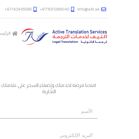
97142945585+
971501289040+
info@a4t.ae
الرئيس
جاهز؟
اتصل بنا
امنحنا فرصة لخدمتك وإضفاء السحر على علامتك
التجارية.