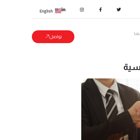
English
نا
تواصل
فسية