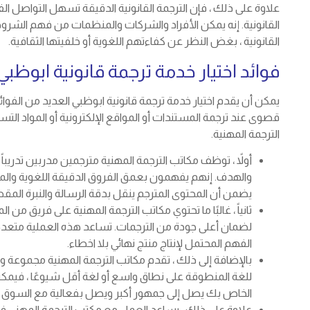
علاوة على ذلك ، فإن الترجمة القانونية الدقيقة تسهل التواصل ا
القانونية. إنه يمكن الأفراد والشركات والمنظمات من فهم الشروط
القانونية ، بغض النظر عن كفاءتهم اللغوية أو خلفيتها الثقافية.
فوائد اختيار خدمة ترجمة قانونية ابوظبي
يمكن أن يقدم اختيار خدمة ترجمة قانونية ابوظبي العديد من الفوائد
قصوى عند ترجمة المستندات أو المواقع الإلكترونية أو المواد التسو
الترجمة المهنية.
أولاً ، توظف مكاتب الترجمة المهنية مترجمين مدربين تدريبا
والهدف. إنهم يفهمون بعمق الفروق الدقيقة اللغوية والمرا
يضمن أن المحتوى المترجم ينقل بدقة الرسالة والنبرة المق
ثانياً ، غالبًا ما تحتوي مكاتب الترجمة المهنية على فريق م
لضمان أعلى جودة من الترجمات. تساعد هذه العملية متعددة
الفهم المحتمل لإنتاج منتج نهائي بلا اخطاء.
بالإضافة إلى ذلك ، تقدم مكاتب الترجمة المهنية مجموعة و
للغة المنطوقة على نطاق واسع أو لغة أقل شيوعًا ، فيمكنه
الخاص بك يصل إلى جمهور أكبر ويصل بفعالية مع السوق
علاوة على ذلك ، يساعد العمل مع مكتب الترجمة المهني في