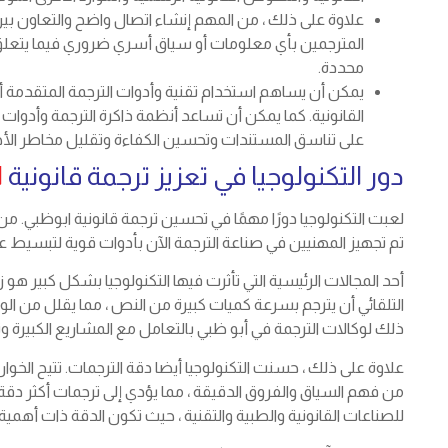
علاوة على ذلك ، من المهم إنشاء اتصال واضح والتعاون بي
المترجمين بأي معلومات أو سياق أسري ضروري فيما يتعلق ب
محددة.
يمكن أن يساهم استخدام تقنية وأدوات الترجمة المتقدمة أ
القانونية. كما يمكن أن تساعد أنظمة ذاكرة الترجمة وأدوا
على تناسق المستندات وتحسين الكفاءة وتقليل مخاطر الأخط
دور التكنولوجيا في تعزيز ترجمة قانونية
ا
لعبت التكنولوجيا دورًا مهمًا في تحسين ترجمة قانونية ابوظبي. من خ
تم تجهيز المهنيين في صناعة الترجمة الآن بأدوات قوية لتبسيط 
أحد المجالات الرئيسية التي تأثرت فيها التكنولوجيا بشكل كبير هو 
التلقائي أن يترجم بسرعة كميات كبيرة من النص ، مما يقلل من ا
ذلك لوكالات الترجمة في أبو ظبي بالتعامل مع المشاريع الكبيرة وتل
علاوة على ذلك ، حسنت التكنولوجيا أيضا دقة الترجمات. تتيح الخوا
من فهم السياق والفروق الدقيقة ، مما يؤدي إلى ترجمات أكثر دق
للصناعات القانونية والطبية والتقنية ، حيث تكون الدقة ذات أهمي