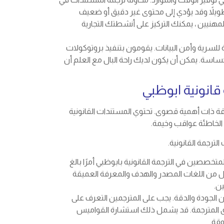
 طويلاً وقد يؤدي إلى محتوى غير دقيق أو ضعيف
لمهنيين ، يمكنك التركيز على أنشطتك التجارية
 للسرية وأمن البيانات. يقومون بتنفيذ بروتوكولات
ساسة. يمكن أن يكون لديك راحة البال مع العلم أن
انونية ابوظبي
قة ذات أهمية قصوى. تحتوي المستندات القانونية
الخاطئة عواقب وخيمة.
رجمة القانونية.
تخصصين في الترجمة القانونية بابوظبي أمرًا بالغ
ل من اللغات المصدر والهدف والمعرفة العميقة
ين.
مان الجودة والدقة. يجب على المترجمين التعرف على
ائق المترجمة. قد يشمل ذلك استشارة القواميس
وقة.