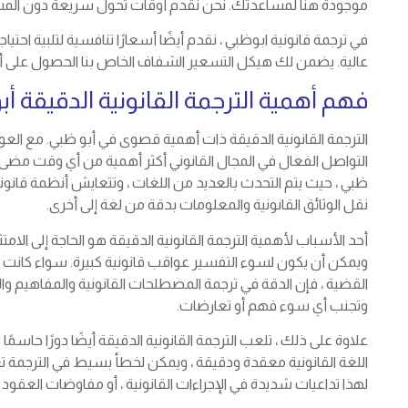
موجودة هنا لمساعدتك. نحن نقدم أوقات تحول سريعة دون المسا
في ترجمة قانونية ابوظبي ، نقدم أيضًا أسعارًا تنافسية لتلبية احتياجا
عالية. يضمن لك هيكل التسعير الشفاف الخاص بنا الحصول على 
فهم أهمية الترجمة القانونية الدقيقة أ
الترجمة القانونية الدقيقة ذات أهمية قصوى في أبو ظبي. مع العول
التواصل الفعال في المجال القانوني أكثر أهمية من أي وقت مضى.
ظبي ، حيث يتم التحدث بالعديد من اللغات ، وتتعايش أنظمة قانونية
نقل الوثائق القانونية والمعلومات بدقة من لغة إلى أخرى.
أحد الأسباب لأهمية الترجمة القانونية الدقيقة هو الحاجة إلى الامتثال
ويمكن أن يكون لسوء التفسير عواقب قانونية كبيرة. سواء كانت ال
القضية ، فإن الدقة في ترجمة المصطلحات القانونية والمفاهيم وال
وتجنب أي سوء فهم أو تعارضات.
علاوة على ذلك ، تلعب الترجمة القانونية الدقيقة أيضًا دورًا حاسمً
اللغة القانونية معقدة ودقيقة ، ويمكن لخطأ بسيط في الترجمة تغي
لهذا تداعيات شديدة في الإجراءات القانونية ، أو مفاوضات العقود 