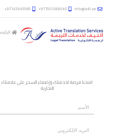
97142945585+
971501289040+
info@a4t.ae
الرئيس
جاهز؟
اتصل بنا
امنحنا فرصة لخدمتك وإضفاء السحر على علامتك
التجارية.