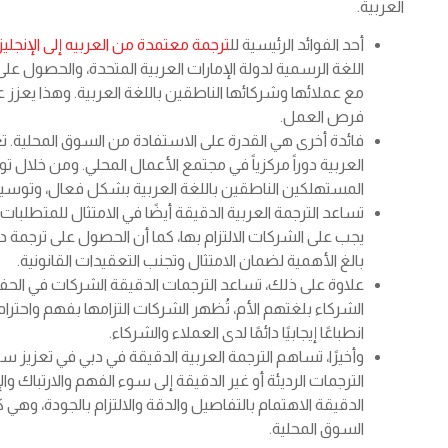
العربية.
أحد الفوائد الرئيسية لل
ترجمة معتمدة من العربيه إلى الإنجليز
اللغة الرسمية لدولة الإمارات العربية المتحدة، والحصول ع
مع عملائها وشركائها الناطقين باللغة العربية. وهذا يعزز عل
فرص العمل.
فائدة أخرى هي القدرة على الاستفادة من السوق المحلية. تع
العربية دوراً مركزياً في مجتمع الأعمال المحلي. ومن خلا
المستهلكين الناطقين باللغة العربية بشكل فعال، وتوسيع
تساعد الترجمة العربية الدقيقة أيضًا في الامتثال للمتطلبات 
يجب على الشركات الالتزام بها، كما أن الحصول على ترجمة د
بالغ الأهمية لضمان الامتثال وتجنب التعقيدات القانونية.
علاوة على ذلك، تساعد الترجمات الدقيقة الشركات في الحفاظ
الشركاء بلغتهم الأم، تُظهر الشركات التزامها بفهم واحترام
انطباعًا إيجابيًا دائمًا لدى العملاء والشركاء.
وأخيرًا، تساهم الترجمة العربية الدقيقة في دبي في تعزيز 
الترجمات الرديئة أو غير الدقيقة إلى سوء الفهم والارتباك و
الدقيقة الاهتمام بالتفاصيل والدقة والالتزام بالجودة، وهي
السوق المحلية.