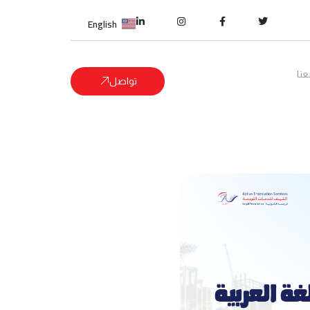
English
نا
تواصل