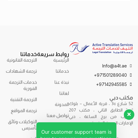
الترجمة
روابط سريعة
خدماتنا
الرئيسية
الترجمة القانونية
Info@a4t.ae
خدماتنا
ترجمة الشهادات
971501289040+
نبذة عنا
خدمات الترجمة
97142945585+
الفورية
لغاتنا
مكتب دبي
الترجمة التقنية
52 شارع 3c ، قرية الأعمال – بلوك
المدونة
“ب” الطابق الثاني ، مكتب 207
ترجمة المواقع
تواصل معنا
بالقرب من برج الساعة ، دبي
التوكيلات وثائق
الإمارات العربية المتحدة.
تأسيس
Our customer support team is