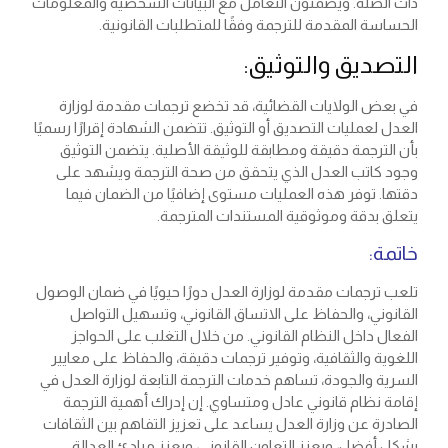
ذات الصلة. ويضمنون التعامل مع البيانات الشخصية والمعلومات
الحساسة المقدمة للترجمة وفقًا للمتطلبات القانونية.
التصديق والتوثيق:
في بعض الولايات القضائية، قد تخضع ترجمات مقدمة لوزارة
العدل لعمليات التصديق أو التوثيق. تتضمن الشهادة إقرارًا رسميًا
بأن الترجمة دقيقة ومطابقة للوثيقة الأصلية. يتضمن التوثيق
وجود كاتب العدل الذي يتحقق من صحة الترجمة ويشهد على
دقتها. توفر هذه العمليات مستوى إضافيًا من الضمان فيما
يتعلق بدقة وموثوقية المستندات المترجمة.
خاتمة:
تلعب ترجمات مقدمة لوزارة العدل دورًا حيويًا في ضمان الوصول
القانوني، والحفاظ على الاتساق القانوني، وتسهيل التواصل
الفعال داخل النظام القانوني. من خلال التغلب على الحواجز
اللغوية والثقافية، وتوفير ترجمات دقيقة، والحفاظ على معايير
السرية والجودة، تساهم خدمات الترجمة التابعة لوزارة العدل في
إقامة نظام قانوني عادل ومتساوي. إن إدراك أهمية الترجمة
الصادرة عن وزارة العدل يساعد على تعزيز التفاهم بين الثقافات
بشكل أفضل، ويعزز التعاون القانوني، ويعزز مبادئ العدالة