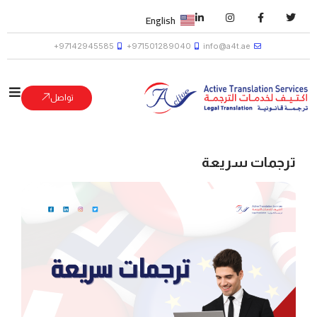
English
97142945585+
971501289040+
info@a4t.ae
تواصل
ترجمات سريعة