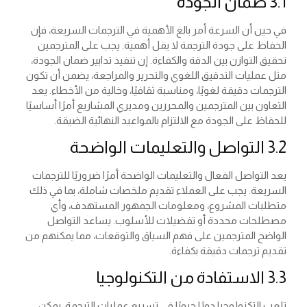
3.1 ضمان الجودة
في حين أن السرعة أمر بالغ الأهمية في الترجمات السريعة، فإن
الحفاظ على جودة الترجمة لا يقل أهمية. يجب على المترجمين
تحقيق التوازن بين الدقة والكفاءة. إن تنفيذ تدابير ضمان الجودة،
مثل عمليات التدقيق اللغوي والتحرير والمراجعة، يضمن أن تكون
الترجمات دقيقة لغويًا، ومناسبة ثقافيًا، وخالية من الأخطاء. يعد
التعاون بين المترجمين والمحررين ومديري المشاريع أمرًا أساسيًا
للحفاظ على الجودة مع الالتزام بالمواعيد النهائية الضيقة.
3.2 التواصل والتعليمات الواضحة
يعد التواصل الفعال والتعليمات الواضحة أمرًا ضروريًا للترجمات
السريعة. يجب على العملاء تقديم ملخصات شاملة، بما في ذلك
متطلبات المشروع، ومعلومات الجمهور المستهدف، وأي
مصطلحات محددة أو تفضيلات للأسلوب. يساعد التواصل
الواضح المترجمين على فهم السياق والتوقعات، مما يمكنهم من
تقديم ترجمات دقيقة بكفاءة.
3.3 الاستفادة من التكنولوجيا
تلعب التكنولوجيا دورًا حيويًا في تسريع عمليات الترجمة. يمكن