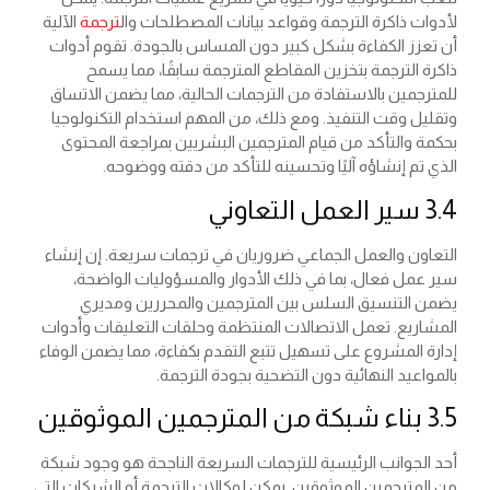
لأدوات ذاكرة الترجمة وقواعد بيانات المصطلحات وال
ترجمة
الآلية
أن تعزز الكفاءة بشكل كبير دون المساس بالجودة. تقوم أدوات
ذاكرة الترجمة بتخزين المقاطع المترجمة سابقًا، مما يسمح
للمترجمين بالاستفادة من الترجمات الحالية، مما يضمن الاتساق
وتقليل وقت التنفيذ. ومع ذلك، من المهم استخدام التكنولوجيا
بحكمة والتأكد من قيام المترجمين البشريين بمراجعة المحتوى
الذي تم إنشاؤه آليًا وتحسينه للتأكد من دقته ووضوحه.
3.4 سير العمل التعاوني
التعاون والعمل الجماعي ضروريان في ترجمات سريعة. إن إنشاء
سير عمل فعال، بما في ذلك الأدوار والمسؤوليات الواضحة،
يضمن التنسيق السلس بين المترجمين والمحررين ومديري
المشاريع. تعمل الاتصالات المنتظمة وحلقات التعليقات وأدوات
إدارة المشروع على تسهيل تتبع التقدم بكفاءة، مما يضمن الوفاء
بالمواعيد النهائية دون التضحية بجودة الترجمة.
3.5 بناء شبكة من المترجمين الموثوقين
أحد الجوانب الرئيسية للترجمات السريعة الناجحة هو وجود شبكة
من المترجمين الموثوقين. يمكن لوكالات الترجمة أو الشركات التي