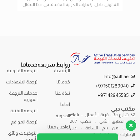
القانوني داخل الإمارات العربية المتحدة. في هذا المقال،
الإنت
سنستعرض أهمية الترجمة
وتسه
روابط سريعة
خدماتنا
الرئيسية
الترجمة القانونية
Info@a4t.ae
خدماتنا
ترجمة الشهادات
971501289040+
نبذة عنا
خدمات الترجمة
97142945585+
الفورية
لغاتنا
مكتب دبي
الترجمة التقنية
52 شارع 3c ، قرية الأعمال – بلوك
المدونة
“ب” الطابق الثاني ، مكتب 207
ترجمة المواقع
تواصل معنا
بالقرب من برج الساعة ، دبي
التوكيلات وثائق
الإمارات العربية المتحدة.
تأسيس