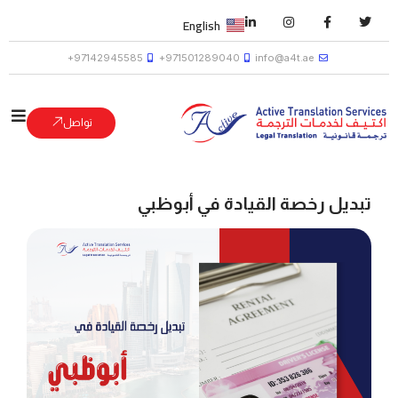
English
97142945585+
971501289040+
info@a4t.ae
تواصل
تبديل رخصة القيادة في أبوظبي