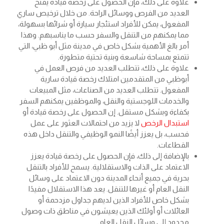
علاوة على ذلك، فإن الحصول على رخصة قيادة يفتح
العديد من الفرص ووسائل الراحة. من خلال ترخيص ساري
المفعول، يمكن للأفراد استئجار سيارة أو شرائها بسهولة،
مما يمكنهم من التنقل والسفر حسب ما يناسبهم. وهذا
أمر بالغ الأهمية بشكل خاص في مدينة مثل أبو ظبي، التي
تتمتع بمساحة شاسعة وبنية تحتية متطورة.
علاوة على ذلك، تتطلب العديد من فرص العمل في
أبوظبي من المتقدمين امتلاك رخصة قيادة سارية
المفعول. تتطلب العديد من الصناعات، مثل المبيعات
والخدمات اللوجستية والنقل، والموظفين يمكنهم السفر
بكفاءة وبشكل مستقل. إن الحصول على رخصة قيادة أو
استبدال الرخص
لا يزيد من احتمالات العثور على عمل
فحسب، بل يعزز أيضًا النمو الوظيفي والتنقل داخل هذه
القطاعات.
بالإضافة إلى ذلك، فإن الحصول على رخصة قيادة يعزز
الاعتماد على الذات والاستقلالية. يسمح للأفراد بالتنقل
بحرية في جميع أنحاء المدينة دون الاعتماد على وسائل
النقل العام أو غيرها للتنقل. يعد هذا الاستقلال مفيدًا
بشكل خاص للأفراد الذين لديهم جداول مزدحمة أو
العائلات أو أولئك الذين يعيشون في مناطق ذات وصول
محدود إلى وسائل النقل العام.