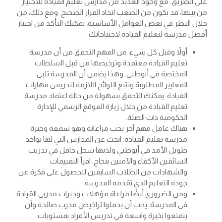
على الطريق. مع وجود العديد من مدارس تعليم القيادة للاختيار
من بينها، قد يكون من الصعب اتخاذ القرار الصحيح. ومع ذلك، من
خلال النظر في بعض العوامل الأساسية، يمكنك التأكد من اختيار
أفضل مدرسة لتعليم القيادة لاحتياجاتك.
أولاً وقبل كل شيء، من المهم التحقق من أن مدرسة
تعليم القيادة معتمدة وترخيصها من قبل السلطات
المختصة في أبوظبي. وهذا يضمن أن المدرسة تلبي
المعايير المطلوبة وتتبع اللوائح اللازمة لتدريس مهارات
القيادة. يمكنك التحقق بسهولة من حالة اعتماد مدرسة
تعليم القيادة من خلال زيارة الموقع الرسمي للإدارة
الحكومية ذات الصلة.
هناك عامل مهم آخر يجب مراعاته وهو سمعة وخبرة
مدرسة تعليم القيادة. ابحث عن المدارس التي لها تواجد
طويل الأمد في أبوظبي ولديها سجل حافل في تدريب
السائقين الأكفاء والآمنين بنجاح. اقرأ التقييمات
والشهادات من الطلاب السابقين للحصول على فكرة عن
جودة التعليم الذي تقدمه المدرسة.
ومن الضروري أيضًا مراعاة مؤهلات وخبرات مدربي القيادة
في المدرسة. يجب أن يحملوا تراخيص مدرب صالحة وأن
يتمتعوا بخبرة واسعة في تدريس الأفراد بمستويات