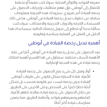
معرفة القواعد واللوائح المحلية. سواء كنت مقيماً أو تخطط
للانتقال إلى أبوظبي، فإن فهم متطلبات وإجراءات الحصول على
رخصة القيادة أمر ضروري. ستزودك هذه المدونة بمعلومات
شاملة عن خطوات
تبديل رخصة القيادة في أبوظبي
، بما في ذلك
المستندات اللازمة والدورات التدريبية والامتحانات. سواء كنت
سائقًا جديدًا أو تتطلع إلى تحويل رخصتك الحالية، سيساعدك هذا
الدليل في التنقل في العملية بسلاسة وقانونية.
أهمية
تبديل
رخصة ال
قيادة في أبوظبي
يعد الحصول على تبديل رخصة القيادة في أبوظبي أمرًا في غاية
الأهمية لأسباب مختلفة. سنتناول في هذا القسم أهمية امتلاك
رخصة قيادة في هذه المدينة الإماراتية.
أولاً وقبل كل شيء، يتيح الحصول على رخصة القيادة
للأفراد قيادة السيارة بشكل قانوني على طرقات أبوظبي.
القيادة بدون رخصة ليست غير قانونية فحسب، بل تشكل
أيضًا خطرًا كبيرًا على الشخص وعلى الآخرين على الطريق.
من خلال الحصول على رخصة قيادة صالحة، يُظهر الأفراد
كفاءتهم ومعرفتهم بقواعد وأنظمة الطريق، مما يضمن
ممارسات قيادة أكثر أمانًا.