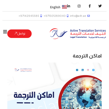
English
97142945585+
971501289040+
info@a4t.ae
تواصل
اماكن الترجمة