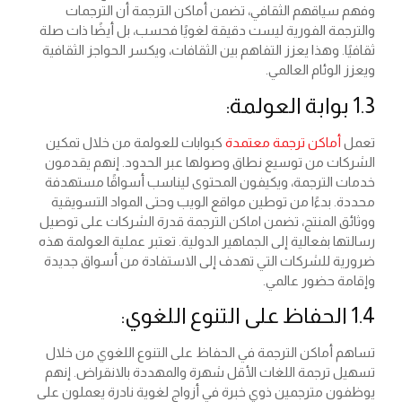
وفهم سياقهم الثقافي، تضمن أماكن الترجمة أن الترجمات
والترجمة الفورية ليست دقيقة لغويًا فحسب، بل أيضًا ذات صلة
ثقافيًا. وهذا يعزز التفاهم بين الثقافات، ويكسر الحواجز الثقافية
ويعزز الوئام العالمي.
1.3 بوابة العولمة:
تعمل
أماكن ترجمة معتمدة
كبوابات للعولمة من خلال تمكين
الشركات من توسيع نطاق وصولها عبر الحدود. إنهم يقدمون
خدمات الترجمة، ويكيفون المحتوى ليناسب أسواقًا مستهدفة
محددة. بدءًا من توطين مواقع الويب وحتى المواد التسويقية
ووثائق المنتج، تضمن اماكن الترجمة قدرة الشركات على توصيل
رسالتها بفعالية إلى الجماهير الدولية. تعتبر عملية العولمة هذه
ضرورية للشركات التي تهدف إلى الاستفادة من أسواق جديدة
وإقامة حضور عالمي.
1.4 الحفاظ على التنوع اللغوي:
تساهم أماكن الترجمة في الحفاظ على التنوع اللغوي من خلال
تسهيل ترجمة اللغات الأقل شهرة والمهددة بالانقراض. إنهم
يوظفون مترجمين ذوي خبرة في أزواج لغوية نادرة يعملون على