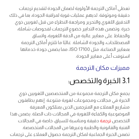
تعطي أماكن الترجمة الأولوية لضمان الجودة لتقديم ترجمات
دقيقة وموثوقة. لديهم عمليات قوية لمراقبة الجودة، بما في ذلك
التدقيق اللغوي والتحرير ومراجعة النظراء من قبل لغويين ذوي
خبرة. وتضمن هذه التدابير خضوع الترجمات لفحوصات شاملة،
والحفاظ على معايير عالية من الدقة اللغوية، واتساق
المصطلحات، والجودة الشاملة. غالبًا ما تلتزم أماكن الترجمة
بمعايير الصناعة، مثل ISO 17100، مما يضمن جودة خدماتها
استوفت أعلى معايير الجودة.
مميزات مكان الترجمة
3.1 الخبرة والتخصص:
يجمع مكان الترجمة مجموعة من المتخصصين اللغويين ذوي
الخبرة في مجالات ومجموعات لغوية متنوعة. إنهم يطابقون
مشاريع العملاء مع المترجمين الذين يمتلكون المعرفة
الموضوعية والكفاءة اللغوية في المجالات ذات الصلة. يضمن هذا
التخصص
ترجمة
دقيقة ومناسبة للسياق، خاصة في المجالات
الفنية والقانونية والطبية وغيرها من المجالات المتخصصة.
تضمن الخبرة الجماعية لمكان الترجمة حصول العملاء على ترجمات