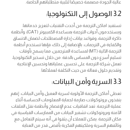
عالية الجودة مصممة خصيصًا لتلبية متطلباتهم الخاصة.
3.2 الوصول إلى التكنولوجيا:
تستفيد اماكن الترجمة من أحدث التقنيات لتعزيز خدماتها.
ويستخدمون أدوات الترجمة بمساعدة الكمبيوتر (CAT)، وأنظمة
ذاكرة الترجمة، وقواعد بيانات إدارة المصطلحات لضمان الاتساق
والكفاءة في الترجمات. بالإضافة إلى ذلك، فإنها تستخدم أنظمة
الترجمة الآلية (MT) لمساعدة المترجمين، مما يسمح بأوقات
تسليم أسرع دون المساس بالدقة. من خلال تسخير التكنولوجيا،
تعمل شركة الترجمة على تحسين عملياتها وتحسين الإنتاجية
وتقديم حلول فعالة من حيث التكلفة لعملائها.
3.3 السرية وأمن البيانات:
تعطي أماكن الترجمة الأولوية لسرية العميل وأمن البيانات. إنهم
ينفذون بروتوكولات صارمة لحماية المعلومات الحساسة أثناء
عملية الترجمة. تعد اتفاقيات عدم الإفصاح وأنظمة نقل الملفات
الآمنة وبروتوكولات تشفير البيانات من الممارسات القياسية في
مكان الترجمة. يمكن للعملاء أن يثقوا في أنه سيتم التعامل مع
وثائقهم السرية وملكيتهم الفكرية بأقصى قدر من العناية