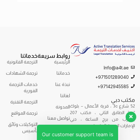
سنستعرض أهمية الترجمة
وتسه
روابط سريعة
خدماتنا
الرئيسية
الترجمة القانونية
Info@a4t.ae
خدماتنا
ترجمة الشهادات
971501289040+
نبذة عنا
خدمات الترجمة
97142945585+
الفورية
لغاتنا
مكتب دبي
الترجمة التقنية
52 شارع 3c ، قرية الأعمال – بلوك
المدونة
“ب” الطابق الثاني ، مكتب 207
ترجمة المواقع
تواصل معنا
بالقرب من برج الساعة ، دبي
التوكيلات وثائق
الإمارات العربية المتحدة.
تأسيس
Our customer support team is