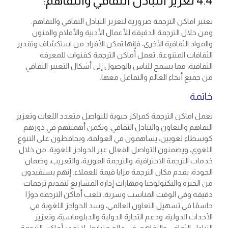
4.4 تعزيز التبادل الثقافي والتفاهم:
تعتبر اماكن الترجمة ضرورية لتعزيز التبادل الثقافي والتفاهم.
ومن خلال الترجمة الدقيقة للأعمال الأدبية والأفلام والفنون
والمواد الثقافية الأخرى، فإنها تمكن الأفراد من استكشاف وتقدير
الثقافات المتنوعة. تعمل أماكن الترجمة كقنوات للمعرفة
الثقافية، مما يسمح للناس بالوصول إلى أشكال التعبير الثقافي
من جميع أنحاء العالم والتفاعل معها.
خاتمة
تعمل اماكن الترجمة كمراكز حيوية للتواصل متعدد اللغات وتعزيز
التفاهم والتعاون والتبادل الثقافي. وتكمن أهميتهم في دورهم
كوسطاء لغويين، يساهمون في العولمة، ويحافظون على التنوع
اللغوي، ويضمنون التواصل الفعال عبر الحواجز اللغوية. من خلال
خدمات الترجمة الاحترافية، والترجمة الفورية، والتعريب، وضمان
الجودة، يقدم مكان الترجمة مزايا قيمة للعملاء. إنهم يستفيدون
من الخبرة والتكنولوجيا ومهارات إدارة المشاريع لتقديم ترجمات
دقيقة وفي الوقت المناسب وسرية. تلعب أماكن الترجمة دورًا
حاسمًا في تسهيل التعاون العالمي، وسد الحواجز اللغوية في
الأحداث الدولية، ودعم التجارة الدولية والدبلوماسية، وتعزيز
التبادل الثقافي والتفاهم. في عالم مترابط، لا تقدر أماكن الترجمة