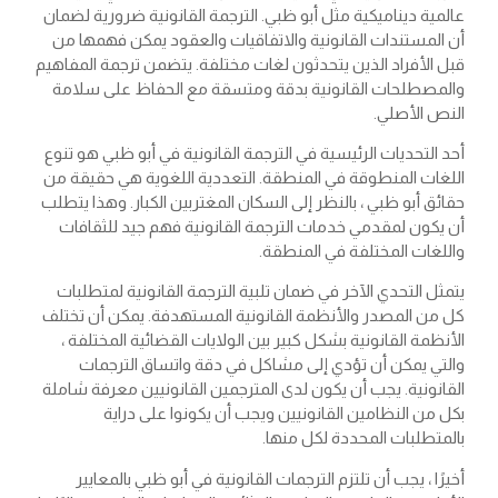
عالمية ديناميكية مثل أبو ظبي. الترجمة القانونية ضرورية لضمان
أن المستندات القانونية والاتفاقيات والعقود يمكن فهمها من
قبل الأفراد الذين يتحدثون لغات مختلفة. يتضمن ترجمة المفاهيم
والمصطلحات القانونية بدقة ومتسقة مع الحفاظ على سلامة
النص الأصلي.
أحد التحديات الرئيسية في الترجمة القانونية في أبو ظبي هو تنوع
اللغات المنطوقة في المنطقة. التعددية اللغوية هي حقيقة من
حقائق أبو ظبي ، بالنظر إلى السكان المغتربين الكبار. وهذا يتطلب
أن يكون لمقدمي خدمات الترجمة القانونية فهم جيد للثقافات
واللغات المختلفة في المنطقة.
يتمثل التحدي الآخر في ضمان تلبية الترجمة القانونية لمتطلبات
كل من المصدر والأنظمة القانونية المستهدفة. يمكن أن تختلف
الأنظمة القانونية بشكل كبير بين الولايات القضائية المختلفة ،
والتي يمكن أن تؤدي إلى مشاكل في دقة واتساق الترجمات
القانونية. يجب أن يكون لدى المترجمين القانونيين معرفة شاملة
بكل من النظامين القانونيين ويجب أن يكونوا على دراية
بالمتطلبات المحددة لكل منها.
أخيرًا ، يجب أن تلتزم الترجمات القانونية في أبو ظبي بالمعايير