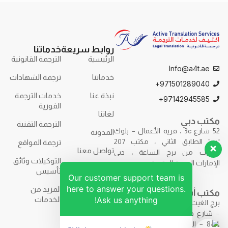
روابط سريعة
خدماتنا
الرئيسية
الترجمة القانونية
Info@a4t.ae
خدماتنا
ترجمة الشهادات
971501289040+
نبذة عنا
خدمات الترجمة
97142945585+
الفورية
لغاتنا
مكتب دبي
الترجمة التقنية
52 شارع 3c ، قرية الأعمال – بلوك
المدونة
“ب” الطابق الثاني ، مكتب 207
ترجمة المواقع
تواصل معنا
بالقرب من برج الساعة ، دبي
التوكيلات وثائق
الإمارات العربية المتحدة.
تأسيس
Our customer support team is
here to answer your questions.
المزيد من
مكتب أبوظبي
Ask us anything!
الخدمات
برج الغيث – F9R7+7H2 – برج الغيث
– شارع حمدان بن محمد – مكتب
844 – الطابق الثامن – أبوظبي –