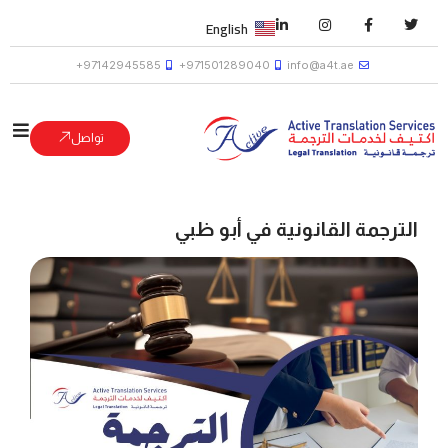
English
97142945585+
971501289040+
info@a4t.ae
تواصل
الترجمة القانونية في أبو ظبي