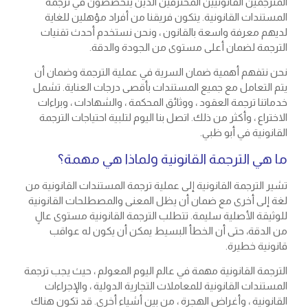
المترجمين القانونيين المحترفين الذين يتخصصون في ترجمة
المستندات القانونية. يتكون فريقنا من أفراد مؤهلين للغاية
لديهم معرفة واسعة بالقانون ، ونحن نستخدم أحدث تقنيات
الترجمة لضمان أعلى مستوى من الجودة والدقة.
نحن نتفهم أهمية ضمان السرية في عملية الترجمة وضمان أن
يتم التعامل مع جميع المستندات بأقصى درجات العناية. تشمل
خدماتنا ترجمة العقود ، ووثائق المحكمة ، والشهادات ، وبراءات
الاختراع ، وأكثر من ذلك. اتصل بنا اليوم لتلبية احتياجات الترجمة
القانونية في أبو ظبي.
ما هي الترجمة القانونية ولماذا هي مهمة؟
تشير الترجمة القانونية إلى عملية ترجمة المستندات القانونية من
لغة إلى أخرى مع ضمان أن يظل المعنى والمصطلحات القانونية
للوثيقة الأصلية سليمة. تتطلب الترجمة القانونية مستوى عالٍ
من الدقة، حتى أن الخطأ البسيط يمكن أن يكون له عواقب
قانونية خطيرة.
الترجمة القانونية مهمة في عالم اليوم المعولم ، حيث يجب ترجمة
المستندات القانونية للمعاملات التجارية الدولية ، والإجراءات
القانونية ، وأغراض الهجرة ، من بين أشياء أخرى. قد تكون هناك