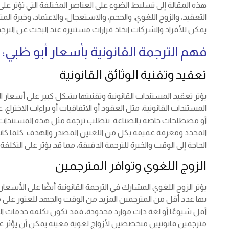
هذه المقالة إلى تسليط الضوء على العناصر المختلفة التي تؤثر على
التعقيد، والزوج اللغوي، والحجم، والاستعجال، والاعتماد، وخبرة ا
يمكن للأفراد والشركات اتخاذ قرارات مستنيرة عند البحث عن الترجم
فهم الترجمة القانونية بأسعار أبو ظبي: 
تعقيد وتقنية الوثائق القانونية
يؤثر تعقيد المستندات القانونية وتقنيتها بشكل كبير على أسعار ا
المستندات القانونية، مثل العقود أو الاتفاقيات أو براءات الاخ
أو مصطلحات خاصة بالصناعة. تتطلب ترجمة مثل هذه المستندات
المحدد ومعرفة عميقة بكل من اللغتين المصدر والهدف. كلما كانت ال
الحاجة إلى الوقت والخبرة للترجمة الدقيقة، مما قد يؤثر على التكلفة 
الزوج اللغوي وتوافر المترجمين
يؤثر الزوج اللغوي المشارك في الترجمة القانونية أيضًا على الأسعا
بها عدد أقل من المترجمين المزيد من الوقت والجهد للعثور على 
أقل شيوعًا أو لغة ذات موارد محدودة، فقد تكون تكلفة خدمات الترج
مترجمين قانونيين متخصصين لأزواج لغوية معينة يمكن أن يؤثر ع