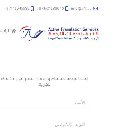
97142945585+
971501289040+
info@a4t.ae
الرئيس
جاهز؟
اتصل بنا
امنحنا فرصة لخدمتك وإضفاء السحر على علامتك
التجارية.