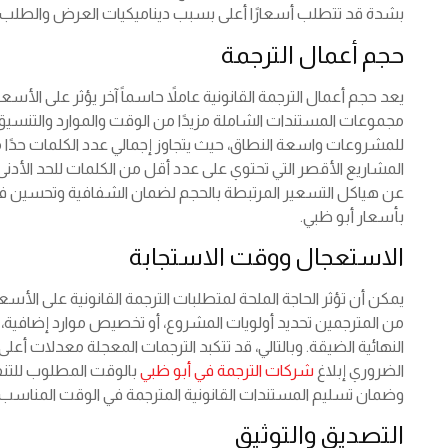
بشدة قد تتطلب أسعارًا أعلى بسبب ديناميكيات العرض والطلب.
حجم أعمال الترجمة
يعد حجم أعمال الترجمة القانونية عاملاً حاسماً آخر يؤثر على الأسع
مجموعات المستندات الشاملة مزيدًا من الوقت والموارد والتنسي
للمشروعات واسعة النطاق، حيث يتجاوز إجمالي عدد الكلمات حدًا 
المشاريع الأقصر التي تحتوي على عدد أقل من الكلمات للحد الأدنى
عن هياكل التسعير المرتبطة بالحجم لضمان الشفافية وتحسين فعالي
بأسعار أبو ظبي.
الاستعجال ووقت الاستجابة
يمكن أن تؤثر الحاجة الملحة لمتطلبات الترجمة القانونية على الأ
من المترجمين تحديد أولويات المشروع، أو تخصيص موارد إضافية، أ
النهائية الضيقة. وبالتالي، قد تتكبد الترجمات المعجلة معدلات أع
الضروري إبلاغ
شركات الترجمة في أبو ظبي
بالوقت المطلوب للتنف
وضمان تسليم المستندات القانونية المترجمة في الوقت المناسب.
التصديق والتوثيق