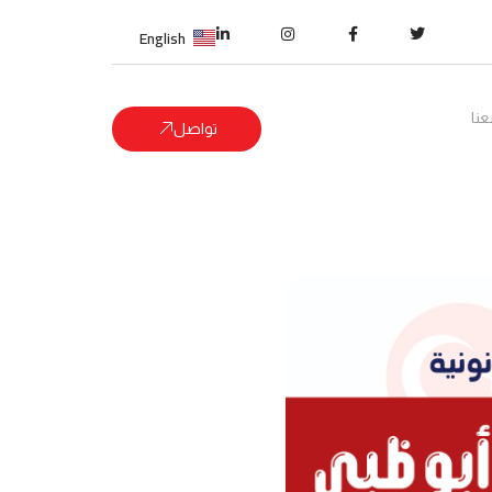
English
نا
تواصل