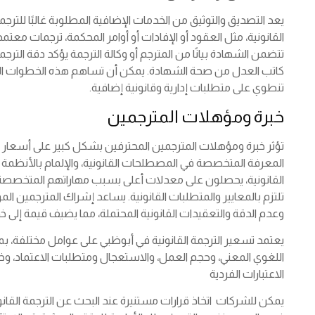
يعد التصديق والتوثيق من الخدمات الإضافية المطلوبة غالبًا للت
القانونية، مثل العقود أو الإفادات أو أوامر المحكمة، ترجمات معتمد
تتضمن الشهادة بيانًا من المترجم أو وكالة الترجمة يؤكد دقة الترجمة
كاتب العدل من صحة الشهادة. يمكن أن تساهم هذه الخطوات الإضاف
تنطوي على متطلبات إدارية وقانونية إضافية.
خبرة ومؤهلات المترجمين
تؤثر خبرة ومؤهلات المترجمين المحترفين بشكل كبير على أسعار ال
المعرفة المتخصصة في المصطلحات القانونية، والإلمام بالأنظمة ال
القانونية، يحصلون على معدلات أعلى بسبب مهاراتهم المتخصصة
تلتزم بالمعايير والمتطلبات القانونية. يساعد إشراك المترجمين ا
وعدم الدقة والتعقيدات القانونية المحتملة، مما يضيف قيمة إلى خد
يعتمد تسعير الترجمة القانونية في أبوظبي على عوامل مختلفة، بم
اللغوي المعني، وحجم العمل، والاستعجال ومتطلبات الاعتماد، وخ
الاعتبارات الفردية
يمكن للشركات اتخاذ قرارات مستنيرة عند البحث عن الترجمة القان