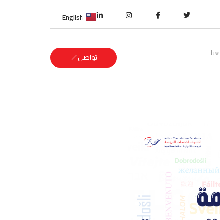
English
نا
تواصل