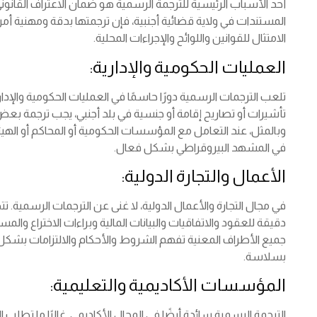
أحد الأسباب الرئيسية للترجمة الرسمية هو ضمان الاعتراف القانوني 
المستندات في ولاية قضائية أجنبية، فإن ترجمتها بدقة ومهنية أم
الامتثال للقوانين واللوائح والإجراءات المحلية.
العمليات الحكومية والإدارية:
تلعب الترجمات الرسمية دورًا حاسمًا في العمليات الحكومية والإد
تأشيرات أو تصاريح إقامة أو جنسية في بلد أجنبي، يجب ترجمة بعض ا
وبالمثل، عند التعامل مع المؤسسات الحكومية أو المحاكم أو الهيئ
في المشهد البيروقراطي بشكل فعال.
الأعمال والتجارة الدولية:
في مجال التجارة والأعمال الدولية، لا غنى عن الترجمات الرسمية. ت
دقيقة للعقود والاتفاقيات والبيانات المالية وبراءات الاختراع والم
جميع الأطراف المعنية تفهم الشروط والأحكام والالتزامات بشكل 
بسلاسة.
المؤسسات الأكاديمية والتعليمية:
الترجمة الرسمية سائدة أيضًا في المجال الأكاديمي. غالبًا ما تط