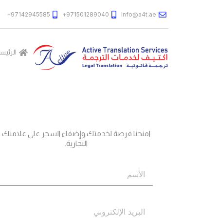
97142945585+
971501289040+
info@a4t.ae
الرئيس
جاهز؟
اتصل بنا
امنحنا فرصة لخدمتك وإضفاء السحر على علامتك
التجارية.