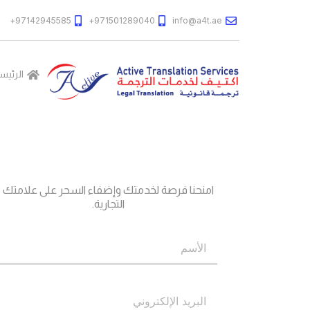
97142945585+
971501289040+
info@a4t.ae
الرئيس
جاهز؟
اتصل بنا
امنحنا فرصة لخدمتك وإضفاء السحر على علامتك
التجارية.