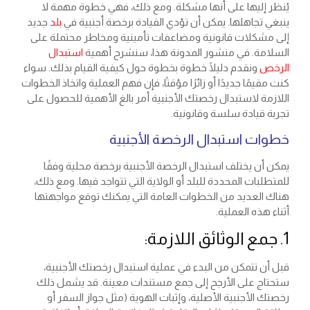
يُنظر إليها على أنها مشكلة. ومع ذلك، فهي خطوة مهمة لا
ينبغي تجاهلها. يمكن أن تؤدي القيادة برخصة أجنبية في
بلد
جديد
إلى مشكلات قانونية ومضاعفات تأمينية ومخاطر محتملة على
السلامة. في منشور المدونة هذا، سنشرح أهمية
استبدال
الرخص
ونقدم دليلًا خطوة بخطوة حول كيفية القيام بذلك. سواء
كنت مقيمًا جديدًا أو زائرًا مؤقتًا، فإن فهم العملية واتخاذ الخطوات
اللازمة لاستبدال رخصتك الأجنبية أمر بالغ الأهمية للحصول على
تجربة قيادة سلسة وقانونية.
خطوات استبدال الرخصة الأجنبية
يمكن أن يختلف استبدال الرخصة الأجنبية برخصة محلية وفقًا
للمتطلبات المحددة للبلد أو الولاية التي تتواجد فيها. ومع ذلك،
هناك العديد من الخطوات العامة التي يمكنك توقع مواجهتها
أثناء هذه العملية.
1. جمع الوثائق اللازمة:
قبل أن تتمكن من البدء في عملية استبدال رخصتك الأجنبية،
ستحتاج على الأرجح إلى جمع مستندات معينة. قد يشمل ذلك
رخصتك الأجنبية الأصلية، وإثبات الهوية (مثل جواز السفر أو