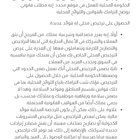
الحكومة المحلية للعمل في موقع محدد. إنه مطلب قانوني
يوضح التزامك بالقوانين واللوائح المحلية.
الحصول على ترخيص محلي له فوائد عديدة.
أولاً، إنه يعزز مصداقية وشرعية عملك. من المرجح أن يثق
العملاء والشركاء في الأعمال التجارية التي لديها التراخيص
والتصاريح اللازمة ويتعاملون معها. إن القدرة على عرض
الترخيص المحلي الخاص بك يمكن أن تمنحك ميزة تنافسية
في السوق وتجذب المزيد من العملاء.
ثانيًا، يضمن الترخيص المحلي أنك تعمل ضمن الحدود التي
وضعتها الحكومة المحلية. من خلال الحصول على
الترخيص، فإنك تثبت التزامك باتباع اللوائح المحلية، بما في
ذلك قوانين تقسيم المناطق وقواعد السلامة. وهذا لا
يضمن سلامة ورفاهية موظفيك وعملائك فحسب، بل
يحمي عملك أيضًا من العواقب القانونية المحتملة.
علاوة على ذلك، يمكن أن يكون للرخصة المحلية فوائد
مالية. يمكن لبعض التراخيص، مثل تراخيص المشروبات
الكحولية أو تصاريح صناعات معينة، أن تفتح مصادر إيرادات
جديدة لشركتك. بالإضافة إلى ذلك، قد توفر لك تراخيص
معينة مزايا ضريبية أو إمكانية الوصول إلى المنح والبرامج