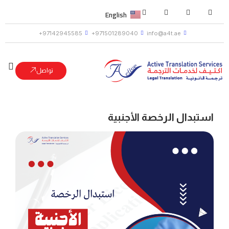
English
97142945585+
971501289040+
info@a4t.ae
تواصل
استبدال الرخصة الأجنبية