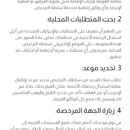
بطاقة الهوية)، وإثبات الإقامة (مثل فاتورة المرافق أو اتفاقية
الإيجار)، وأي وثائق إضافية تحددها سلطة الترخيص.
2. بحث المتطلبات المحلية:
من المهم أن تتعرف على المتطلبات والإجراءات المحددة من أجل
استبدال الرخصة الأجنبية في منطقتك. يمكن عادةً العثور على
هذه المعلومات على الموقع الإلكتروني لسلطة الترخيص
المحلية. قم بتدوين أي متطلبات عمرية أو إقامة أو اختبارات قد
تنطبق.
3. تحديد موعد:
تطلب منك العديد من سلطات الترخيص تحديد موعد لإكمال
عملية استبدال رخصتك الأجنبية. يمكن القيام بذلك عادةً عبر
الإنترنت أو عبر الهاتف. تأكد من تحديد التاريخ والوقت المناسبين
لك ويسمح لك بجمع كل الوثائق اللازمة.
4. زيارة الجهة المرخصة:
في يوم موعدك، أحضر معك جميع المستندات اللازمة إلى
سلطة الترخيص. قد يُطلب منك إكمال نموذج الطلب وتقديم أي