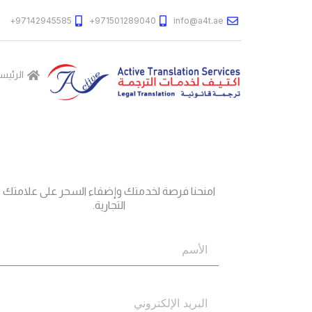
97142945585+
971501289040+
info@a4t.ae
الرئيس
جاهز؟
اتصل بنا
امنحنا فرصة لخدمتك وإضفاء السحر على علامتك
التجارية.