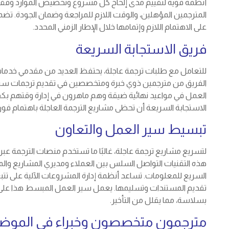
أنظمة قوية لتقييم مدى إلحاح كل مشروع وتخصيص الموارد وفقًا 
المترجمين المؤهلين، والوقت اللازم للمراجعة وضمان الجودة. تضم
على الاهتمام اللازم وإتمامها خلال الإطار الزمني المحدد.
فريق الاستجابة السريعة
للتعامل مع طلبات ترجمة عاجلة، يحتفظ العديد من مقدمي خدما
الفريق من مترجمين ذوي خبرة ومتخصصين في تقديم ترجمات سر
العمل في مواعيد نهائية ضيقة وهم ماهرون في إدارة وقتهم بكف
الاستجابة السريعة أن تحظى مشاريع الترجمة العاجلة باهتمام فور
تبسيط سير العمل والتعاون
لتسريع مشاريع ترجمة عاجلة، غالبًا ما تستخدم منصات الترجمة عب
هذه التقنيات التواصل السلس بين العملاء ومديري المشاريع والمتر
السريع للمعلومات. تساعد أنظمة إدارة المشروعات الآلية على تتبع
تقديم المستندات وتسليمها. يعمل سير العمل المبسط هذا على ت
بسلاسة، مما يقلل من التأخير.
مترجمون متخصصون وخبراء في الموض