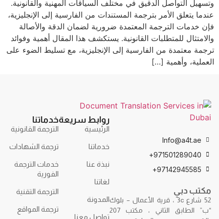
وتسهيل التواصل الدقيق في مختلف السياقات المهنية والقانونية.
عندما يتعلق الأمر بترجمة المستندات من الفارسية إلى الإنجليزية،
فإن خدمات الترجمة المعتمدة ضرورية لضمان الدقة والأصالة
والامتثال للمتطلبات القانونية. يستكشف هذا المقال أهمية وفوائد
ترجمة معتمدة من الفارسية إلى الإنجليزية، مع تسليط الضوء على
العملية، وأهمية […]
روابط سريعة
خدماتنا
الرئيسية
الترجمة القانونية
Info@a4t.ae
خدماتنا
ترجمة الشهادات
971501289040+
نبذة عنا
خدمات الترجمة
97142945585+
الفورية
لغاتنا
مكتب دبي
الترجمة التقنية
المدونة
52 شارع 3c ، قرية الأعمال – بلوك
ترجمة المواقع
“ب” الطابق الثاني ، مكتب 207
تواصل معنا