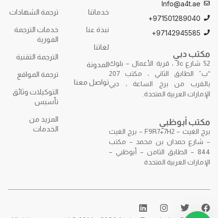
Info@a4t.ae
خدماتنا
ترجمة الشهادات
971501289040+
نبذة عنا
خدمات الترجمة
97142945585+
الفورية
لغاتنا
مكتب دبي
الترجمة التقنية
52 شارع 3c ، قرية الأعمال – بلوك
المدونة
“ب” الطابق الثاني ، مكتب 207
ترجمة المواقع
تواصل معنا
بالقرب من برج الساعة ، دبي
التوكيلات وثائق
الإمارات العربية المتحدة.
تأسيس
المزيد من
مكتب أبوظبي
الخدمات
برج الغيث – F9R7+7H2 – برج الغيث
– شارع حمدان بن محمد – مكتب
844 – الطابق الثامن – أبوظبي –
الإمارات العربية المتحدة