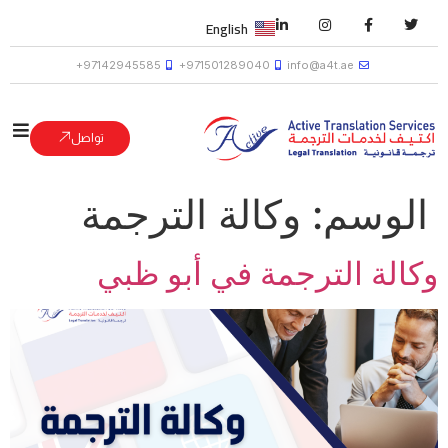
English
97142945585+
971501289040+
info@a4t.ae
تواصل
الوسم:
وكالة الترجمة
وكالة الترجمة في أبو ظبي