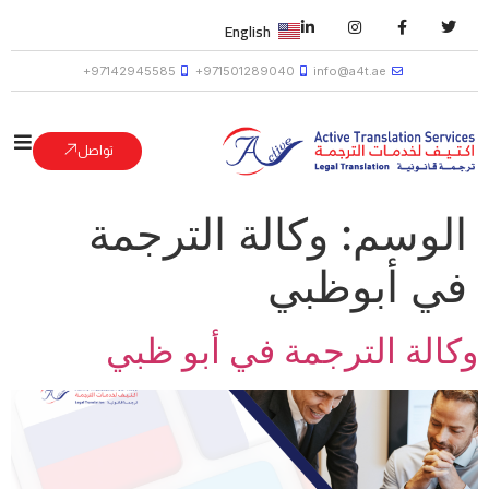
English
97142945585+
971501289040+
info@a4t.ae
تواصل
الوسم:
وكالة الترجمة
في أبوظبي
وكالة الترجمة في أبو ظبي