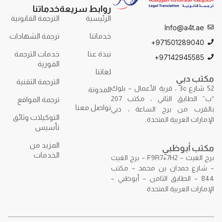
روابط سريعة
خدماتنا
الرئيسية
الترجمة القانونية
Info@a4t.ae
خدماتنا
ترجمة الشهادات
971501289040+
نبذة عنا
خدمات الترجمة
97142945585+
الفورية
لغاتنا
مكتب دبي
الترجمة التقنية
52 شارع 3c ، قرية الأعمال – بلوك
المدونة
“ب” الطابق الثاني ، مكتب 207
ترجمة المواقع
تواصل معنا
بالقرب من برج الساعة ، دبي
التوكيلات وثائق
الإمارات العربية المتحدة.
تأسيس
المزيد من
مكتب أبوظبي
الخدمات
برج الغيث – F9R7+7H2 – برج الغيث
– شارع حمدان بن محمد – مكتب
844 – الطابق الثامن – أبوظبي –
الإمارات العربية المتحدة