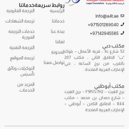
روابط سريعة
خدماتنا
الرئيسية
الترجمة القانونية
Info@a4t.ae
خدماتنا
ترجمة الشهادات
971501289040+
نبذة عنا
خدمات الترجمة
97142945585+
الفورية
لغاتنا
مكتب دبي
الترجمة التقنية
52 شارع 3c ، قرية الأعمال – بلوك
المدونة
“ب” الطابق الثاني ، مكتب 207
ترجمة المواقع
تواصل معنا
بالقرب من برج الساعة ، دبي
التوكيلات وثائق
الإمارات العربية المتحدة.
تأسيس
المزيد من
مكتب أبوظبي
الخدمات
برج الغيث – F9R7+7H2 – برج الغيث
– شارع حمدان بن محمد – مكتب
844 – الطابق الثامن – أبوظبي –
الإمارات العربية المتحدة