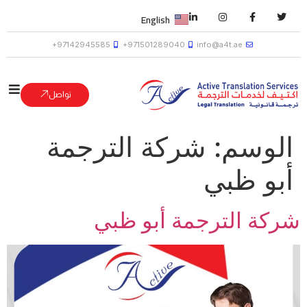
English
97142945585+
971501289040+
info@a4t.ae
تواصل
الوسم:
شركة الترجمة
أبو ظبي
شركة الترجمة أبو ظبي