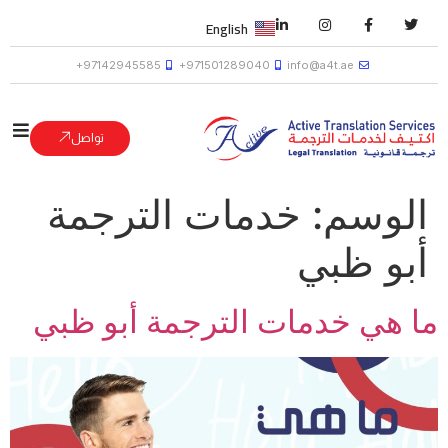
English
97142945585+
971501289040+
info@a4t.ae
تواصل
الوسم:
خدمات الترجمة
أبو ظبي
ما هي خدمات الترجمة أبو ظبي