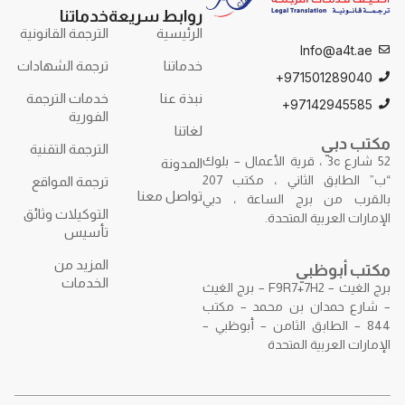
روابط سريعة
خدماتنا
الرئيسية
الترجمة القانونية
Info@a4t.ae
خدماتنا
ترجمة الشهادات
971501289040+
نبذة عنا
خدمات الترجمة
97142945585+
الفورية
لغاتنا
مكتب دبي
الترجمة التقنية
52 شارع 3c ، قرية الأعمال – بلوك
المدونة
“ب” الطابق الثاني ، مكتب 207
ترجمة المواقع
تواصل معنا
بالقرب من برج الساعة ، دبي
التوكيلات وثائق
الإمارات العربية المتحدة.
تأسيس
المزيد من
مكتب أبوظبي
الخدمات
برج الغيث – F9R7+7H2 – برج الغيث
– شارع حمدان بن محمد – مكتب
844 – الطابق الثامن – أبوظبي –
الإمارات العربية المتحدة