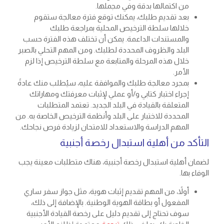
من اكتمالها بدقة وفي مجملها.
بعد تقديم طلبك، يمكنك توقع فترة معالجة ستقوم
خلالها سلطة الترخيص المحلية بمراجعة طلبك
والمستندات الداعمة. يمكن أن تختلف هذه الفترة حسب
البلد والظروف المحددة لطلبك. ومن المهم التحلي بالصبر
خلال هذه المرحلة والمتابعة مع سلطة الترخيص إذا لزم
الأمر.
بمجرد معالجة طلبك والموافقة عليه، سيُطلب منك عادةً
إجراء اختبار كتابي و/أو عملي لإثبات معرفتك ومهاراتك
المتعلقة بالقيادة في البلد الجديد. تعتمد المتطلبات
المحددة للاختبار على البلد وأنظمة الترخيص الخاصة به. من
المهم الدراسة والاستعداد للامتحان لزيادة فرص نجاحك.
التأكد من أهلية استبدال رخصة أجنبية
لضمان أهلية استبدال رخصة أجنبية، هناك متطلبات معينة يجب
الوفاء بها.
أولاً، من المهم تقديم إثبات هوية، مثل جواز سفر ساري
المفعول أو بطاقة الهوية الوطنية. بالإضافة إلى ذلك،
سوف تحتاج إلى تقديم دليل على رخصة القيادة الأجنبية