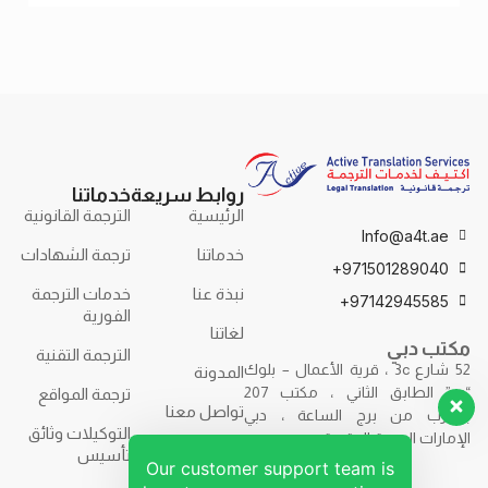
الترجمة
روابط سريعة
خدماتنا
الرئيسية
الترجمة القانونية
Info@a4t.ae
خدماتنا
ترجمة الشهادات
971501289040+
نبذة عنا
خدمات الترجمة
97142945585+
الفورية
لغاتنا
مكتب دبي
الترجمة التقنية
52 شارع 3c ، قرية الأعمال – بلوك
المدونة
“ب” الطابق الثاني ، مكتب 207
ترجمة المواقع
تواصل معنا
بالقرب من برج الساعة ، دبي
التوكيلات وثائق
الإمارات العربية المتحدة.
تأسيس
Our customer support team is