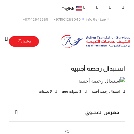
English
97142945585+
971501289040+
info@a4t.ae
تواصل
استبدال رخصة أجنبية
استبدال رخصة أجنبية
3 سنوات ago
لا تعليقات
فهرس المحتوي