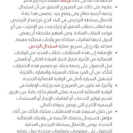
الخاصة بك، بما في ذلك
ترجمة
معتمدة إذا لزم الأمر.
علاوة على ذلك، من الضروري التحقق من أن استبدال
رخصة أجنبية صالح وفي وضع جيد. يتضمن هذا عادةً
الاتصال بسلطة الترخيص في البلد الذي تم إصدار الترخيص
فيه لطلب خطاب التحقق أو إجراء بحث عبر الإنترنت عن أي
قواعد البيانات المتاحة. ومن المهم ملاحظة أن بعض
الدول لديها اتفاقيات متبادلة مع ولايات قضائية معينة،
مما قد يؤدي إلى تسريع عملية
استبدال الرخص
.
بالإضافة إلى هذه المتطلبات، تطلب العديد من الولايات
القضائية من الأفراد اجتياز اختبار القيادة الكتابي أو العملي
قبل الحصول على رخصة بديلة. تم تصميم هذه الاختبارات
للتأكد من أن الفرد يمتلك المعرفة والمهارات اللازمة
لتشغيل السيارة بأمان في الولاية القضائية الجديدة.
وأخيرًا، قد يكون من الضروري تقديم إثبات الإقامة في
الولاية القضائية الجديدة. يمكن القيام بذلك عادةً عن طريق
تقديم فواتير الخدمات أو اتفاقيات الإيجار أو المستندات
الرسمية الأخرى التي توضح عنوانك الحالي.
من خلال استيفاء هذه المتطلبات، يمكنك التأكد من أنك
مؤهل لاستبدال رخصتك الأجنبية في ولايتك القضائية
الجديدة. يوصى بالاتصال بسلطة الترخيص المحلية
للحصول على معلومات وتعليمات محددة حول عملية