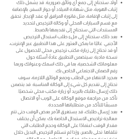
أولاً، ستحتاج إلى جمع أي وثائق ضرورية. قد يشمل ذلك
إثبات الهوية، مثل شهادة الميلاد أو جواز السفر، بالإضافة
إلى إثبات الإقامة، مثل فاتورة المرافق أو عقد الإيجار. تحقق
مع قسم السيارات المحلي أو وكالة الترخيص لتحديد
المستندات التي ستحتاج إلى تقديمها بالضبط.
بعد ذلك، ستحتاج إلى ملء طلب استبدال الترخيص
الأجنبي. غالبًا ما يمكن العثور على هذا التطبيق عبر الإنترنت،
أو قد تحتاج إلى زيارة مكتب ترخيص محلي للحصول على
نسخة مادية. سيتضمن التطبيق عادةً أسئلة حول
معلوماتك الشخصية، بما في ذلك اسمك وعنوانك وربما
رقم الضمان الاجتماعي الخاص بك.
بمجرد الانتهاء من الطلب وجمع الوثائق اللازمة، سوف
تحتاج إلى تقديم كل شيء إلى الوكالة المناسبة. قد يتضمن
ذلك إرسال طلبك بالبريد أو زيارة مكتب محلي شخصيًا.
تأكد من مراجعة موقع الوكالة على الويب أو الاتصال
مسبقًا للتأكد من متطلباتها المحددة.
بعد إرسال طلبك، قد يستغرق الأمر بعض الوقت حتى تتم
معالجة تراخيص الاستبدال الخاصة بك. يمكن أن يختلف
مقدار الوقت اعتمادًا على الوكالة وحجم الطلبات التي
تتلقاها. تحلى بالصبر، وإذا لم تستلم الترخيص البديل خلال
فترة زمنية معقولة، ففكر في التواصل مع الوكالة