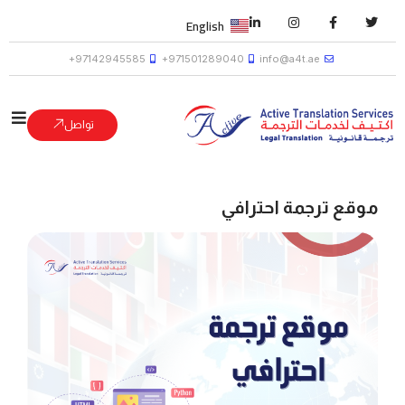
English
97142945585+
971501289040+
info@a4t.ae
تواصل
موقع ترجمة احترافي