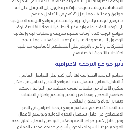
الترجمة الاحترافية تعزز الثقة والمصداقية. عندما يتلقى الأفراد أو
المنظمات ترجمات دقيقة، فإنهم ينظرون إلى المرسل على أنه
موثوق ومحترف، مما يعزز ثقتهم في التعامل معهم.
د. توفير الوقت والموارد: يؤدي استخدام مواقع الترجمة الاحترافية
إلى توفير الوقت والموارد مقارنةً بطرق الترجمة التقليدية. توفر
مواقع الويب هذه أوقات تسليم سريعة وعمليات آلية وإمكانية
الوصول إلى مجموعة من المترجمين المؤهلين، مما يسمح
للشركات والأفراد بالتركيز على أنشطتهم الأساسية مع تلبية
احتياجات الترجمة الخاصة بهم.
تأثير مواقع الترجمة الاحترافية
مواقع الترجمة الاحترافية لها تأثير كبير على التواصل العالمي:
أ. التبادل الثقافي: تسهل هذه المواقع التبادل الثقافي من خلال
تمكين الأفراد من خلفيات لغوية مختلفة من التواصل وفهم
بعضهم البعض. وهذا يعزز تقدير وتفاهم واحترام الثقافات،
وتعزيز الوئام والتعاون العالمي.
ب. النمو الاقتصادي: يساهم موقع ترجمة احترافي في النمو
الاقتصادي من خلال تسهيل التجارة الدولية وتوسيع الأعمال.
ومن خلال كسر حواجز اللغة وتمكين التواصل الفعال، تخلق هذه
المواقع فرصًا للشركات لدخول أسواق جديدة، وجذب العملاء