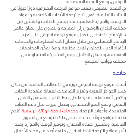
الدوليين، ودفع التنمية الاقتصادية.
ج. التقدم التعليمي: تلعب مواقع الترجمة الاحترافية دورًا حيويًا في
البيئات التعليمية. فهي تتيح ترجمة الأبحاث الأكاديمية والمواد
الدراسية والموارد التعليمية، مما يسمح للطلاب والباحثين من
مختلف البلدان بالوصول إلى المعرفة والتعاون على نطاق عالمي.
د. الإدماج الاجتماعي: يعمل موقع ترجمة احترافي على تعزيز
الإدماج الاجتماعي من خلال ضمان إتاحة المعلومات والخدمات
للأفراد الذين يتحدثون لغات مختلفة. وهذا يمكّن المجتمعات
المهمشة، ويسهل التكامل، ويتيح المشاركة المتساوية في
مختلف جوانب المجتمع.
خاتمة
أحدث موقع ترجمة احترافي ثورة في الاتصالات العالمية من خلال
كسر الحواجز اللغوية وتعزيز التفاعلات الفعالة متعددة اللغات.
وتكمن أهميتها في قدرتها على ربط الناس، وتسهيل التبادل
الثقافي، ودفع النمو الاقتصادي. بفضل ميزات مثل دعم اللغات
المتعددة، وأدوات الترجمة، و
خدمات ترجمة الوثائق الرسمية
تقدم
هذه المواقع فوائد عديدة، بما في ذلك التوسع في السوق
العالمية، وتحسين كفاءة الاتصال، وتوفير الوقت والموارد. يمتد
تأثير مواقع الترجمة الاحترافية إلى ما هو أبعد من مجرد الأعمال