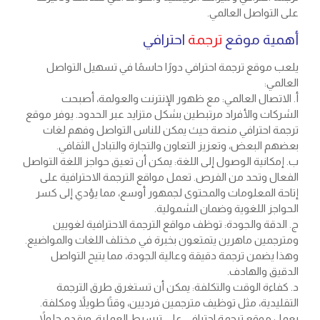
على التواصل العالمي.
أهمية موقع
ترجمة
احترافي
يلعب موقع ترجمة احترافي دورًا حاسمًا في تسهيل التواصل
العالمي:
أ. الاتصال العالمي: مع ظهور الإنترنت والعولمة، أصبحت
الشركات والأفراد مرتبطين بشكل متزايد عبر الحدود. يوفر موقع
ترجمة احترافي منصة حيث يمكن للناس التواصل وفهم لغات
بعضهم البعض، وتعزيز التعاون والتجارة والتبادل الثقافي.
ب. إمكانية الوصول إلى اللغة: يمكن أن تعيق حواجز اللغة التواصل
الفعال وتحد من الفرص. تعمل مواقع الترجمة الاحترافية على
إتاحة المعلومات والمحتوى لجمهور أوسع، مما يؤدي إلى كسر
الحواجز اللغوية وضمان الشمولية.
ج. الدقة والجودة: توظف مواقع الترجمة الاحترافية لغويين
ومترجمين ماهرين يتمتعون بخبرة في مختلف اللغات والمواضيع.
وهذا يضمن ترجمة دقيقة وعالية الجودة، مما يتيح التواصل
الدقيق والهادف.
د. كفاءة الوقت والتكلفة: يمكن أن تستغرق طرق الترجمة
التقليدية، مثل توظيف مترجمين فرديين، وقتًا طويلاً ومكلفة.
يعمل موقع ترجمة احترافي على تبسيط العملية، ويقدم حلولاً