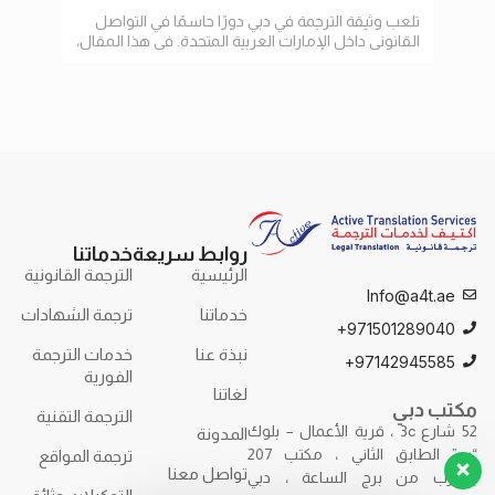
تلعب وثيقة الترجمة في دبي دورًا حاسمًا في التواصل
في عا
القانوني داخل الإمارات العربية المتحدة. في هذا المقال،
الإنت
سنستعرض أهمية الترجمة
وتسه
روابط سريعة
خدماتنا
الرئيسية
الترجمة القانونية
Info@a4t.ae
خدماتنا
ترجمة الشهادات
971501289040+
نبذة عنا
خدمات الترجمة
97142945585+
الفورية
لغاتنا
مكتب دبي
الترجمة التقنية
52 شارع 3c ، قرية الأعمال – بلوك
المدونة
“ب” الطابق الثاني ، مكتب 207
ترجمة المواقع
تواصل معنا
بالقرب من برج الساعة ، دبي